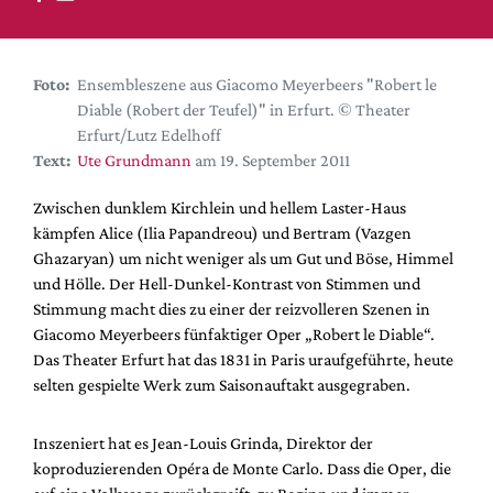
DdB-map
Kalender
Premierensuche
Foto:
Ensembleszene aus Giacomo Meyerbeers "Robert le
Diable (Robert der Teufel)" in Erfurt. © Theater
Festival-Planer
Erfurt/Lutz Edelhoff
Hefte
Text:
Ute Grundmann
am 19. September 2011
Alle Hefte
Zwischen dunklem Kirchlein und hellem Laster-Haus
Leseproben
kämpfen Alice (Ilia Papandreou) und Bertram (Vazgen
Ghazaryan) um nicht weniger als um Gut und Böse, Himmel
Podcast
und Hölle. Der Hell-Dunkel-Kontrast von Stimmen und
Service
Stimmung macht dies zu einer der reizvolleren Szenen in
Giacomo Meyerbeers fünfaktiger Oper „Robert le Diable“.
Shop / Abo
Das Theater Erfurt hat das 1831 in Paris uraufgeführte, heute
Newsletter
selten gespielte Werk zum Saisonauftakt ausgegraben.
Redaktion
Autor:innen
Inszeniert hat es Jean-Louis Grinda, Direktor der
koproduzierenden Opéra de Monte Carlo. Dass die Oper, die
Partner