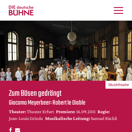
Kritiken
Schauspiel
Musiktheater
Tanz
Crossover
Bühnenwelt
Festivals & Veranstaltungen
Musiktheater
Menschen & Theater
Zum Bösen gedrängt
Themen
Giacomo Meyerbeer: Robert le Diable
Internationales
Theater:
Theater Erfurt
Premiere:
16.09.2011
Regie:
Nachrufe
Jean-Louis Grinda
Musikalische Leitung:
Samuel Bächli
Medientipps