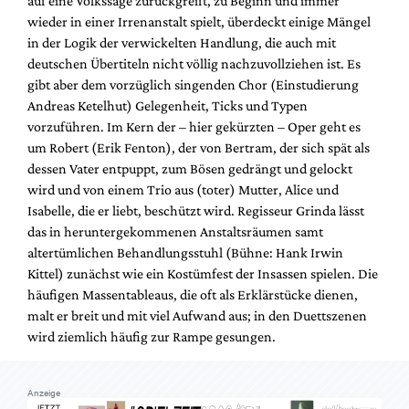
auf eine Volkssage zurückgreift, zu Beginn und immer
Mediadaten
wieder in einer Irrenanstalt spielt, überdeckt einige Mängel
Suche
in der Logik der verwickelten Handlung, die auch mit
deutschen Übertiteln nicht völlig nachzuvollziehen ist. Es
gibt aber dem vorzüglich singenden Chor (Einstudierung
Andreas Ketelhut) Gelegenheit, Ticks und Typen
vorzuführen. Im Kern der – hier gekürzten – Oper geht es
um Robert (Erik Fenton), der von Bertram, der sich spät als
dessen Vater entpuppt, zum Bösen gedrängt und gelockt
wird und von einem Trio aus (toter) Mutter, Alice und
Isabelle, die er liebt, beschützt wird. Regisseur Grinda lässt
das in heruntergekommenen Anstaltsräumen samt
altertümlichen Behandlungsstuhl (Bühne: Hank Irwin
Kittel) zunächst wie ein Kostümfest der Insassen spielen. Die
häufigen Massentableaus, die oft als Erklärstücke dienen,
malt er breit und mit viel Aufwand aus; in den Duettszenen
wird ziemlich häufig zur Rampe gesungen.
Anzeige