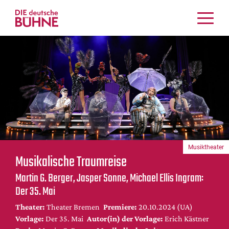
Kritiken
Schauspiel
Musiktheater
Tanz
Crossover
Bühnenwelt
Festivals & Veranstaltungen
Musiktheater
Menschen & Theater
Musikalische Traumreise
Themen
Martin G. Berger, Jasper Sonne, Michael Ellis Ingram:
Internationales
Der 35. Mai
Nachrufe
Theater:
Theater Bremen
Premiere:
20.10.2024 (UA)
Medientipps
Vorlage:
Der 35. Mai
Autor(in) der Vorlage:
Erich Kästner