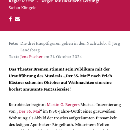
DdB-map
Regie:
Martin G. Berger
Musikalische Leitung:
Stefan Klingele
Kalender
Premierensuche
Festival-Planer
Hefte
Foto:
Die drei Hauptfiguren gehen in den Nachtclub. © Jörg
Landsberg
Alle Hefte
Text:
Jens Fischer
am 21. Oktober 2024
Leseproben
Das Theater Bremen stimmt sein Publikum mit der
Podcast
Uraufführung des Musicals „Der 35. Mai“ nach Erich
Service
Kästner schon im Oktober auf Weihnachten ein: eine
höchst amüsante Fantasiereise!
Shop / Abo
Newsletter
Retrobieder beginnt
Martin G. Bergers
Musical-Inszenierung
Redaktion
von „
Der 35. Mai
“
im 1930-Jahre-Outfit einer grauweißen
Autor:innen
Wohnung als Abbild der trostlos aufgeräumten Einsamkeit
des ledigen Apothekers Ringelhuth. Mit seinem Neffen
Partner