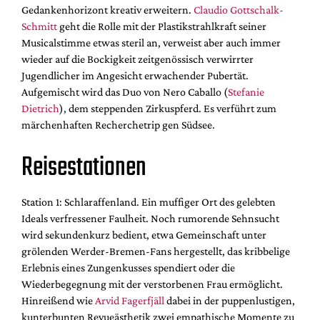
Gedankenhorizont kreativ erweitern.
Claudio Gottschalk-
Schmitt
geht die Rolle mit der Plastikstrahlkraft seiner
Musicalstimme etwas steril an, verweist aber auch immer
wieder auf die Bockigkeit zeitgenössisch verwirrter
Jugendlicher im Angesicht erwachender Pubertät.
Aufgemischt wird das Duo von Nero Caballo (
Stefanie
Dietrich
), dem steppenden Zirkuspferd. Es verführt zum
märchenhaften Recherchetrip gen Südsee.
Reisestationen
Station 1: Schlaraffenland.
Ein muffiger Ort des gelebten
Ideals verfressener Faulheit. Noch rumorende Sehnsucht
wird sekundenkurz bedient, etwa Gemeinschaft unter
grölenden Werder-Bremen-Fans hergestellt, das kribbelige
Erlebnis eines Zungenkusses spendiert oder die
Wiederbegegnung mit der verstorbenen Frau ermöglicht.
Hinreißend wie
Arvid Fagerfjäll
dabei in der puppenlustigen,
kunterbunten Revueästhetik zwei empathische Momente zu