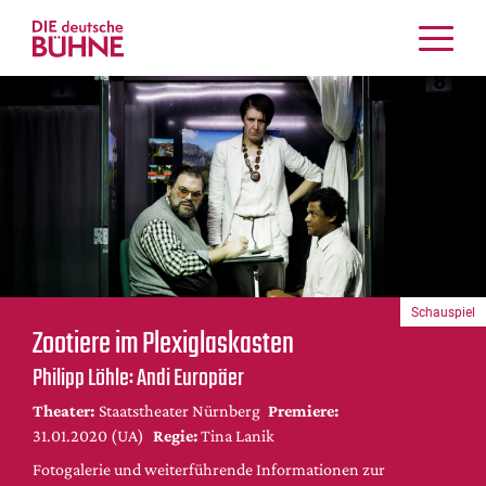
Kritiken
Schauspiel
Musiktheater
Tanz
Crossover
Bühnenwelt
Festivals & Veranstaltungen
Schauspiel
Menschen & Theater
Zootiere im Plexiglaskasten
Themen
Philipp Löhle: Andi Europäer
Internationales
Theater:
Staatstheater Nürnberg
Premiere:
Nachrufe
31.01.2020 (UA)
Regie:
Tina Lanik
Medientipps
Fotogalerie und weiterführende Informationen zur