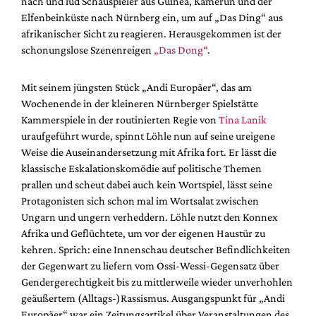
nach und lud Schauspieler aus Guinea, Kamerun und der
Mediadaten
Elfenbeinküste nach Nürnberg ein, um auf „Das Ding“ aus
Suche
afrikanischer Sicht zu reagieren. Herausgekommen ist der
schonungslose Szenenreigen
„Das Dong“
.
Mit seinem jüngsten Stück „Andi Europäer“, das am
Wochenende in der kleineren Nürnberger Spielstätte
Kammerspiele in der routinierten Regie von
Tina Lanik
uraufgeführt wurde, spinnt Löhle nun auf seine ureigene
Weise die Auseinandersetzung mit Afrika fort. Er lässt die
klassische Eskalationskomödie auf politische Themen
prallen und scheut dabei auch kein Wortspiel, lässt seine
Protagonisten sich schon mal im Wortsalat zwischen
Ungarn und ungern verheddern. Löhle nutzt den Konnex
Afrika und Geflüchtete, um vor der eigenen Haustür zu
kehren. Sprich: eine Innenschau deutscher Befindlichkeiten
der Gegenwart zu liefern vom Ossi-Wessi-Gegensatz über
Gendergerechtigkeit bis zu mittlerweile wieder unverhohlen
geäußertem (Alltags-)Rassismus. Ausgangspunkt für „Andi
Europäer“ war ein Zeitungsartikel über Veranstaltungen des