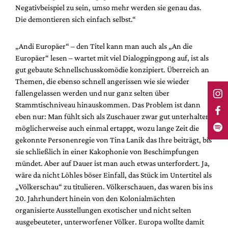
Negativbeispiel zu sein, umso mehr werden sie genau das.
Die demontieren sich einfach selbst.“
„Andi Europäer“ – den Titel kann man auch als „An die
Europäer“ lesen – wartet mit viel Dialogpingpong auf, ist als
gut gebaute Schnellschusskomödie konzipiert. Überreich an
Themen, die ebenso schnell angerissen wie sie wieder
fallengelassen werden und nur ganz selten über
Stammtischniveau hinauskommen. Das Problem ist dann
eben nur: Man fühlt sich als Zuschauer zwar gut unterhalten,
möglicherweise auch einmal ertappt, wozu lange Zeit die
gekonnte Personenregie von Tina Lanik das Ihre beiträgt, bis
sie schließlich in einer Kakophonie von Beschimpfungen
mündet. Aber auf Dauer ist man auch etwas unterfordert. Ja,
wäre da nicht Löhles böser Einfall, das Stück im Untertitel als
„Völkerschau“ zu titulieren. Völkerschauen, das waren bis ins
20. Jahrhundert hinein von den Kolonialmächten
organisierte Ausstellungen exotischer und nicht selten
ausgebeuteter, unterworfener Völker. Europa wollte damit