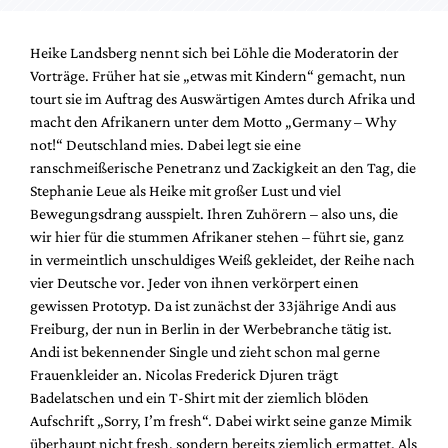
Heike Landsberg nennt sich bei Löhle die Moderatorin der
Vorträge. Früher hat sie „etwas mit Kindern“ gemacht, nun
tourt sie im Auftrag des Auswärtigen Amtes durch Afrika und
macht den Afrikanern unter dem Motto „Germany – Why
not!“ Deutschland mies. Dabei legt sie eine
ranschmeißerische Penetranz und Zackigkeit an den Tag, die
Stephanie Leue als Heike mit großer Lust und viel
Bewegungsdrang ausspielt. Ihren Zuhörern – also uns, die
wir hier für die stummen Afrikaner stehen – führt sie, ganz
in vermeintlich unschuldiges Weiß gekleidet, der Reihe nach
vier Deutsche vor. Jeder von ihnen verkörpert einen
gewissen Prototyp. Da ist zunächst der 33jährige Andi aus
Freiburg, der nun in Berlin in der Werbebranche tätig ist.
Andi ist bekennender Single und zieht schon mal gerne
Frauenkleider an. Nicolas Frederick Djuren trägt
Badelatschen und ein T-Shirt mit der ziemlich blöden
Aufschrift „Sorry, I’m fresh“. Dabei wirkt seine ganze Mimik
überhaupt nicht fresh, sondern bereits ziemlich ermattet. Als