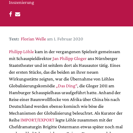
DdB-map
Inszenierung
Kalender
Premierensuche
Festival-Planer
Text:
Florian Welle
am 1. Februar 2020
Hefte
Philipp Löhle
kam in der vergangenen Spielzeit gemeinsam
Alle Hefte
mit Schauspieldirektor
Jan Philipp Gloger
ans Nürnberger
Leseproben
Staatstheater und ist seitdem dort als Hausautor tätig. Eines
Podcast
der ersten Stücke, das die beiden an ihrer neuen
Wirkungsstätte zeigten, war die Übernahme von Löhles
Service
Globalisierungskomödie
„Das Ding“
, die Gloger 2011 am
Hamburger Schauspielhaus uraufgeführt hatte. Anhand der
Shop / Abo
Reise einer Baumwollflocke von Afrika über China bis nach
Newsletter
Deutschland werden ebenso komisch wie böse die
Redaktion
Mechanismen der Globalisierung beleuchtet. Als Kurator der
Autor:innen
Reihe
IMPORT/EXPORT
legte Löhle zusammen mit der
Chefdramaturgin Brigitte Ostermann etwas später noch mal
Partner