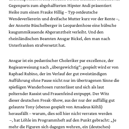
Gegenparts zum abgehalfterten Hipster Andi präsentiert
Heike zum einen Frauke Hillig – Typ ostdeutsche
Wendeverliererin und dreifache Mutter kurz vor der Rente –,
der Annette Büschelberger in Leopardenhose eine hübsche
kaugummikauende Abgeranztheit verleiht. Und den
rheinländischen Beamten Ansgar Bickel, den man nach
Unterfranken strafversetzt hat.
Ansgar ist ein pedantischer Choleriker par excellence, der
Regieanweisung nach „übergewichtig“; gespielt wird er von
Raphael Rubino, der im Verlauf der gut zweistündigen
Aufführung ohne Pause nicht nur im übertragenen Sinne die
spießigen Wanderhosen runterlässt und sich als laut
polternder Rassist und Frauenfeind entpuppt. Der Witz
dieser deutschen Freak-Show, aus der nur der auffällig gut
gelaunte Tony (ebenso gespielt von Amadeus Köhli)
herausfällt – warum, dies soll hier nicht verraten werden
–, hat Löhle im Programmheft auf den Punkt gebracht: „Je
mehr die Figuren sich dagegen wehren, ein (deutsches)