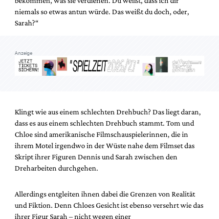
bekommen, was sie verdienen. Du weißt, dass ich dir
Mediadaten
niemals so etwas antun würde. Das weißt du doch, oder,
Suche
Sarah?“
Anzeige
Klingt wie aus einem schlechten Drehbuch? Das liegt daran,
dass es aus einem schlechten Drehbuch stammt. Tom und
Chloe sind amerikanische Filmschauspielerinnen, die in
ihrem Motel irgendwo in der Wüste nahe dem Filmset das
Skript ihrer Figuren Dennis und Sarah zwischen den
Dreharbeiten durchgehen.
Allerdings entgleiten ihnen dabei die Grenzen von Realität
und Fiktion. Denn Chloes Gesicht ist ebenso versehrt wie das
ihrer Figur Sarah – nicht wegen einer