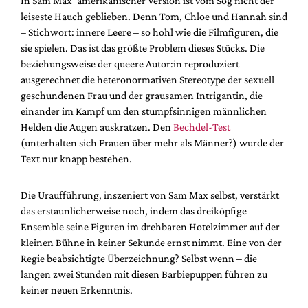
In Sam Max‘ amerikanischer Version ist vom Sog nicht der
leiseste Hauch geblieben. Denn Tom, Chloe und Hannah sind
– Stichwort: innere Leere – so hohl wie die Filmfiguren, die
sie spielen. Das ist das größte Problem dieses Stücks. Die
beziehungsweise der queere Autor:in reproduziert
ausgerechnet die heteronormativen Stereotype der sexuell
geschundenen Frau und der grausamen Intrigantin, die
einander im Kampf um den stumpfsinnigen männlichen
Helden die Augen auskratzen. Den
Bechdel-Test
(unterhalten sich Frauen über mehr als Männer?) wurde der
Text nur knapp bestehen.
Die Uraufführung, inszeniert von Sam Max selbst, verstärkt
das erstaunlicherweise noch, indem das dreiköpfige
Ensemble seine Figuren im drehbaren Hotelzimmer auf der
kleinen Bühne in keiner Sekunde ernst nimmt. Eine von der
Regie beabsichtigte Überzeichnung? Selbst wenn – die
langen zwei Stunden mit diesen Barbiepuppen führen zu
keiner neuen Erkenntnis.