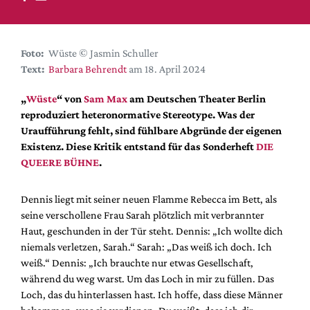
DdB-map
Kalender
Premierensuche
Foto:
Wüste © Jasmin Schuller
Text:
Barbara Behrendt
am 18. April 2024
Festival-Planer
Hefte
„
Wüste
“ von
Sam Max
am Deutschen Theater Berlin
reproduziert heteronormative Stereotype. Was der
Alle Hefte
Uraufführung fehlt, sind fühlbare Abgründe der eigenen
Leseproben
Existenz. Diese Kritik entstand für das Sonderheft
DIE
QUEERE BÜHNE
.
Podcast
Service
Dennis liegt mit seiner neuen Flamme Rebecca im Bett, als
seine verschollene Frau Sarah plötzlich mit verbrannter
Shop / Abo
Haut, geschunden in der Tür steht. Dennis: „Ich wollte dich
Newsletter
niemals verletzen, Sarah.“ Sarah: „Das weiß ich doch. Ich
Redaktion
weiß.“ Dennis: „Ich brauchte nur etwas Gesellschaft,
Autor:innen
während du weg warst. Um das Loch in mir zu füllen. Das
Loch, das du hinterlassen hast. Ich hoffe, dass diese Männer
Partner