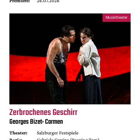
Premiere:
26.07.2026
Musiktheater
Zerbrochenes Geschirr
Georges Bizet: Carmen
Theater:
Salzburger Festspiele
Regie:
Gabriela Carrizo (Peeping Tom)