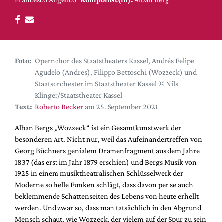
DdB-map
Kalender
Premierensuche
Festival-Planer
Foto:
Opernchor des Staatstheaters Kassel, Andrés Felipe
Hefte
Agudelo (Andres), Filippo Bettoschi (Wozzeck) und
Staatsorchester im Staatstheater Kassel © Nils
Alle Hefte
Klinger/Staatstheater Kassel
Leseproben
Text:
Roberto Becker
am 25. September 2021
Podcast
Alban Bergs „Wozzeck“ ist ein Gesamtkunstwerk der
Service
besonderen Art. Nicht nur, weil das Aufeinandertreffen von
Georg Büchners genialem Dramenfragment aus dem Jahre
Shop / Abo
1837 (das erst im Jahr 1879 erschien) und Bergs Musik von
Newsletter
1925 in einem musiktheatralischen Schlüsselwerk der
Redaktion
Moderne so helle Funken schlägt, dass davon per se auch
beklemmende Schattenseiten des Lebens von heute erhellt
Autor:innen
werden. Und zwar so, dass man tatsächlich in den Abgrund
Partner
Mensch schaut, wie Wozzeck, der vielem auf der Spur zu sein