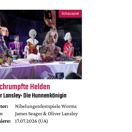
Schauspiel
chrumpfte Helden
er Lansley: Die Hunnenkönigin
ter:
Nibelungenfestspiele Worms
e:
James Seager & Oliver Lansley
iere:
17.07.2026 (UA)