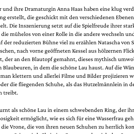
 und ihre Dramaturgin Anna Haas haben eine klug verd
ng erstellt, die geschickt mit den verschiedenen Ebenen
lt. Die Inszenierung setzt auf die Spielfreude ihrer sta
, die mühelos von einer Rolle in die andere wechseln un
f der reduzierten Bühne viel zu erzählen Natascha von S
schen, nach vorne geöffneten Kessel aus hölzernen Flick
, der an den Blautopf gemahnt, dieses mythisch umw
n Blaubeuren, in dem die schöne Lau haust. Auf die Wä
man klettern und allerlei Filme und Bilder projizieren w
oder die fliegenden Schuhe, als das Hutzelmännlein in d
 treibt.
urnt als schöne Lau in einem schwebenden Ring, der ihr 
osigkeit ermöglicht, wie es sich für eine Wasserfrau ge
ie die Vrone, die von ihren neuen Schuhen zu herrlich k