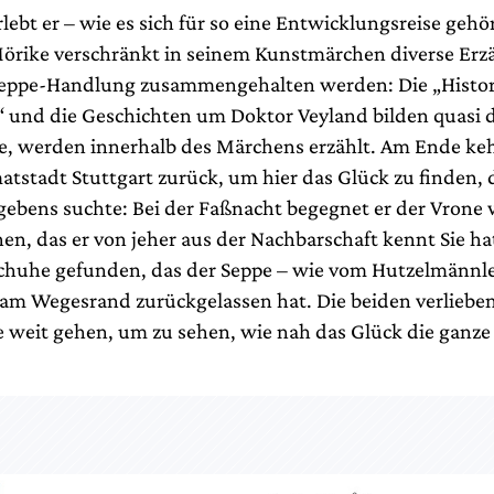
ebt er – wie es sich für so eine Entwicklungsreise gehört
örike verschränkt in seinem Kunstmärchen diverse Erzä
Seppe-Handlung zusammengehalten werden: Die „Histor
 und die Geschichten um Doktor Veyland bilden quasi d
e, werden innerhalb des Märchens erzählt. Am Ende keh
atstadt Stuttgart zurück, um hier das Glück zu finden, d
rgebens suchte: Bei der Faßnacht begegnet er der Vrone 
n, das er von jeher aus der Nachbarschaft kennt Sie ha
chuhe gefunden, das der Seppe – wie vom Hutzelmännl
am Wegesrand zurückgelassen hat. Die beiden verlieben
 weit gehen, um zu sehen, wie nah das Glück die ganze 