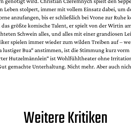
genötigt wird. Christian Czeremnych spielt den Seppe 
in Leben stolpert, immer mit vollem Einsatz dabei, um 
orne anzufangen, bis er schließlich bei Vrone zur Ruhe 
das größte komische Talent, er spielt von der Wirtin am
teten Schwein alles, und alles mit einer grandiosen Lei
iker spielen immer wieder zum wilden Treiben auf – wen
r a lustiger Bua“ anstimmen, ist die Stimmung kurz vorm
rter Hutzelmännlein“ ist Wohlfühltheater ohne Irritatio
Gut gemachte Unterhaltung. Nicht mehr. Aber auch nich
Weitere Kritiken