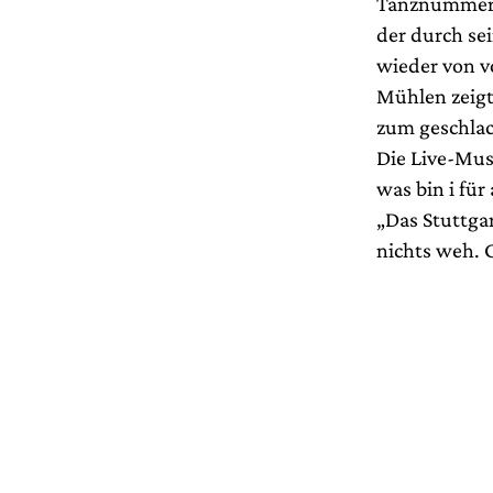
Tanznummern 
der durch se
wieder von v
Mühlen zeigt 
zum geschlach
Die Live-Mus
was bin i fü
„Das Stuttga
nichts weh. 