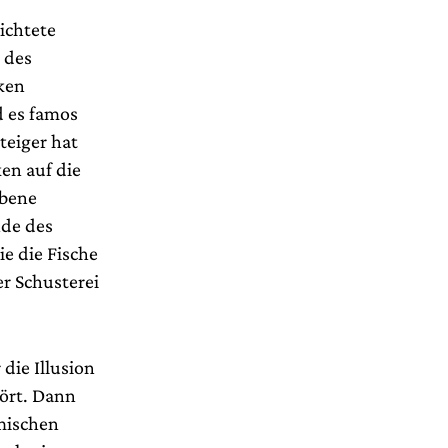
ichtete
 des
rken
d es famos
teiger hat
en auf die
obene
nde des
ie die Fische
er Schusterei
die Illusion
hört. Dann
omischen