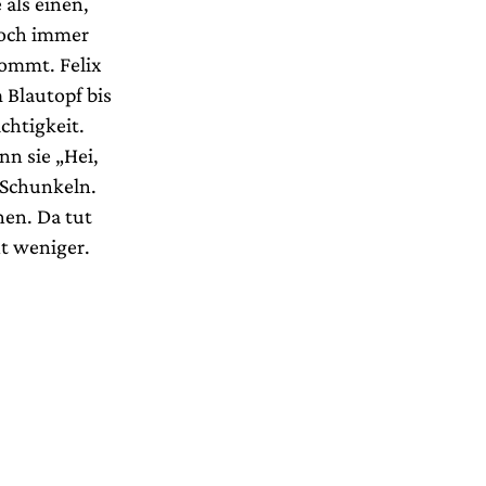
als einen,
doch immer
kommt. Felix
 Blautopf bis
chtigkeit.
n sie „Hei,
 Schunkeln.
nen. Da tut
t weniger.