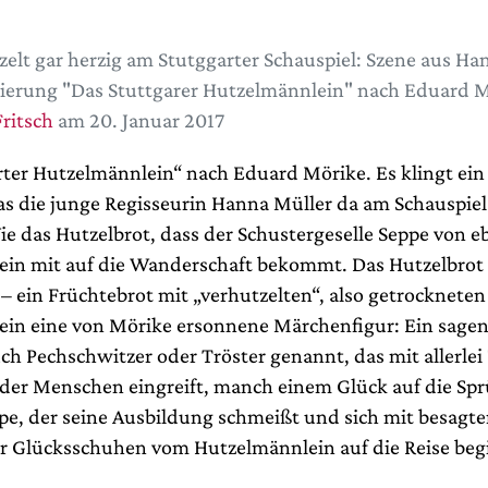
zelt gar herzig am Stutggarter Schauspiel: Szene aus Ha
ierung "Das Stuttgarer Hutzelmännlein" nach Eduard M
ritsch
am 20. Januar 2017
rter Hutzelmännlein“ nach Eduard Mörike. Es klingt ei
as die junge Regisseurin Hanna Müller da am Schauspiel
Wie das Hutzelbrot, dass der Schustergeselle Seppe von 
in mit auf die Wanderschaft bekommt. Das Hutzelbrot is
– ein Früchtebrot mit „verhutzelten“, also getrockneten
in eine von Mörike ersonnene Märchenfigur: Ein sagen
ch Pechschwitzer oder Tröster genannt, das mit allerlei
 der Menschen eingreift, manch einem Glück auf die Sprü
e, der seine Ausbildung schmeißt und sich mit besagt
r Glücksschuhen vom Hutzelmännlein auf die Reise begi