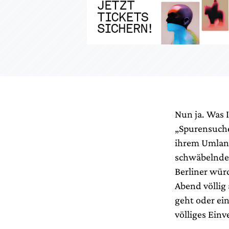
Nun ja. Was 
„Spurensuche“
ihrem Umland
schwäbelnden
Berliner würd
Abend völli
geht oder ei
völliges Ein