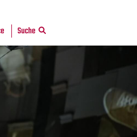
r
daten
ce
Suche