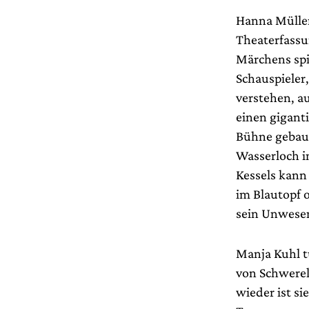
Hanna Müller
Theaterfassu
Märchens spie
Schauspieler
verstehen, au
einen giganti
Bühne gebaut
Wasserloch i
Kessels kann 
im Blautopf 
sein Unwesen
Manja Kuhl t
von Schwerel
wieder ist s