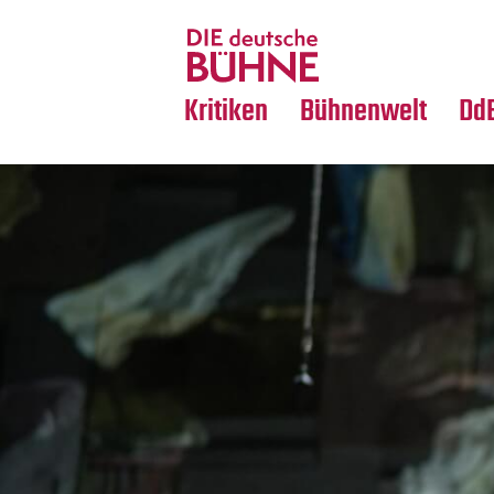
Tanz
Nachrufe
Crossover
Medientipps
Kritiken
Bühnenwelt
Dd