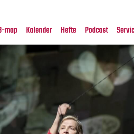
Premierensuche
Alle Hefte
Partne
Festival-Planer
Leseproben
Media
B-map
Kalender
Hefte
Podcast
Servi