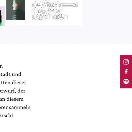
en
 Stadt und
tten dieser
orwurf, der
 an diesem
eerensammeln
rrscht