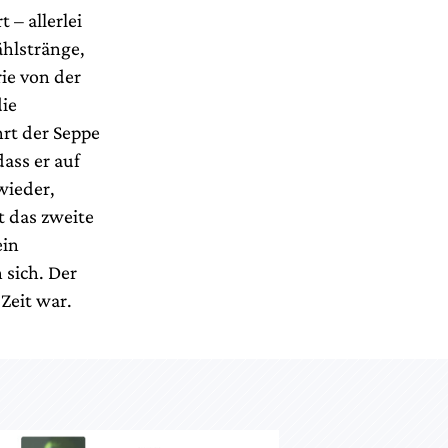
 – allerlei
hlstränge,
ie von der
ie
rt der Seppe
ass er auf
wieder,
t das zweite
ein
 sich. Der
Zeit war.