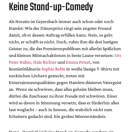
Keine Stand-up-Comedy
Als Horatio ist Geyersbach immer auch schon oder noch
Hamlet: Wie der Dänenprinz ringt sein engster Freund
damit, ob er dessen Auftrag erfüllen kann. Nein, es geht
nicht, er schafft es nicht. Doch, rufen ihm die drei lustigen
Geister zu, die das Premierenpublikum mit allerlei Späßchen
und kleinen Mitmachaktionen in beste Laune versetzen:
Urs
Peter Halter
,
Hale Richter
und
Emma Petzet
, von
Kostümbildnerin
Sophie Reble
in weiße lässige T-Shirts mit
neckischen Löchern gesteckt, treten mit
Entertainmentqualitäten gegen Hamlets düsteren Vatergeist
an. Wenn sie schwören, dass alles geheim bleiben muss,
dürfen die Zuschauer zu ihrer Freude mit schwören. Einer
wird so davon in Stimmung versetzt, dass er fürderhin alles
laut weglacht – auch in Szenen, die wahrlich nicht zum
Erheitern gedacht sind. Ein grobes Missverständnis.
Denn „Hamlet“ ist keine Stand-up-Comedy, sondern ein