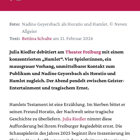
DdB-map
Kalender
Premierensuche
Foto:
Nadine Geyersbach als Horatio und Hamlet. © Neven
Allgeier
Festival-Planer
Text:
Bettina Schulte
am 21. Februar 2026
Hefte
Julia Riedler debütiert am
Theater Freiburg
mit einem
Alle Hefte
konzentrierten „Hamlet“. Vier Spieler:innen, ein
Leseproben
mausgrauer Vorhang, unmittelbarer Kontakt zum
Publikum und Nadine Geyersbach als Horatio und
Podcast
Hamlet zugleich. Der Abend pendelt zwischen Geister-
Service
Entertainment und tragischem Ernst.
Shop / Abo
Hamlets Testament ist eine Erzählung. Im Sterben bittet er
Newsletter
seinen Freund Horatio, der Nachwelt seine tragische
Redaktion
Geschichte zu überliefern.
Julia Riedler
nimmt diese
Autor:innen
Aufforderung bei ihrem Freiburger Regiedebüt ernst. Die
Schauspielerin des Jahres 2025 beginnt ihre Inszenierung im
Partner