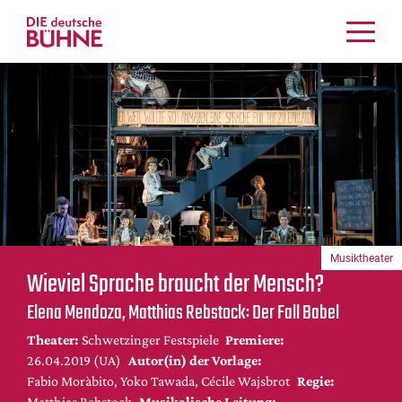
Kritiken
Schauspiel
Musiktheater
Tanz
Crossover
Bühnenwelt
Festivals & Veranstaltungen
Musiktheater
Menschen & Theater
Wieviel Sprache braucht der Mensch?
Themen
Elena Mendoza, Matthias Rebstock: Der Fall Babel
Internationales
Theater:
Schwetzinger Festspiele
Premiere:
Nachrufe
26.04.2019 (UA)
Autor(in) der Vorlage:
Medientipps
Fabio Moràbito, Yoko Tawada, Cécile Wajsbrot
Regie:
Matthias Rebstock
Musikalische Leitung: