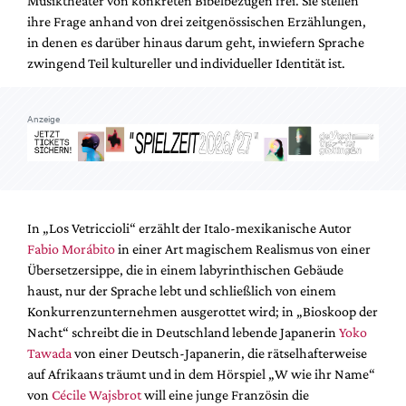
Musiktheater von konkreten Bibelbezügen frei. Sie stellen
Mediadaten
ihre Frage anhand von drei zeitgenössischen Erzählungen,
Suche
in denen es darüber hinaus darum geht, inwiefern Sprache
zwingend Teil kultureller und individueller Identität ist.
Anzeige
In „Los Vetriccioli“ erzählt der Italo-mexikanische Autor
Fabio Morábito
in einer Art magischem Realismus von einer
Übersetzersippe, die in einem labyrinthischen Gebäude
haust, nur der Sprache lebt und schließlich von einem
Konkurrenzunternehmen ausgerottet wird; in „Bioskoop der
Nacht“ schreibt die in Deutschland lebende Japanerin
Yoko
Tawada
von einer Deutsch-Japanerin, die rätselhafterweise
auf Afrikaans träumt und in dem Hörspiel „W wie ihr Name“
von
Cécile Wajsbrot
will eine junge Französin die