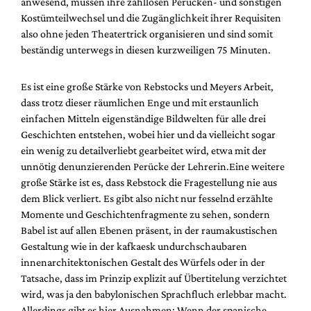
anwesend, müssen ihre zahllosen Perücken- und sonstigen
Kostümteilwechsel und die Zugänglichkeit ihrer Requisiten
also ohne jeden Theatertrick organisieren und sind somit
beständig unterwegs in diesen kurzweiligen 75 Minuten.
Es ist eine große Stärke von Rebstocks und Meyers Arbeit,
dass trotz dieser räumlichen Enge und mit erstaunlich
einfachen Mitteln eigenständige Bildwelten für alle drei
Geschichten entstehen, wobei hier und da vielleicht sogar
ein wenig zu detailverliebt gearbeitet wird, etwa mit der
unnötig denunzierenden Perücke der Lehrerin.Eine weitere
große Stärke ist es, dass Rebstock die Fragestellung nie aus
dem Blick verliert. Es gibt also nicht nur fesselnd erzählte
Momente und Geschichtenfragmente zu sehen, sondern
Babel ist auf allen Ebenen präsent, in der raumakustischen
Gestaltung wie in der kafkaesk undurchschaubaren
innenarchitektonischen Gestalt des Würfels oder in der
Tatsache, dass im Prinzip explizit auf Übertitelung verzichtet
wird, was ja den babylonischen Sprachfluch erlebbar macht.
Allerdings gibt es hier Ausnahmen: Wenn der spanische