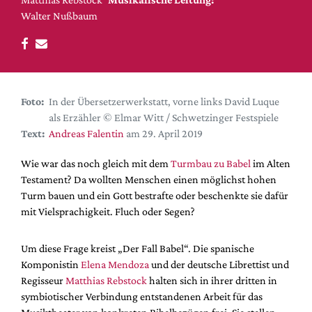
DdB-map
Walter Nußbaum
Kalender
Premierensuche
Festival-Planer
Hefte
Foto:
In der Übersetzerwerkstatt, vorne links David Luque
als Erzähler © Elmar Witt / Schwetzinger Festspiele
Alle Hefte
Text:
Andreas Falentin
am 29. April 2019
Leseproben
Wie war das noch gleich mit dem
Turmbau zu Babel
im Alten
Podcast
Testament? Da wollten Menschen einen möglichst hohen
Service
Turm bauen und ein Gott bestrafte oder beschenkte sie dafür
mit Vielsprachigkeit. Fluch oder Segen?
Shop / Abo
Newsletter
Um diese Frage kreist „Der Fall Babel“. Die spanische
Redaktion
Komponistin
Elena Mendoza
und der deutsche Librettist und
Autor:innen
Regisseur
Matthias Rebstock
halten sich in ihrer dritten in
symbiotischer Verbindung entstandenen Arbeit für das
Partner