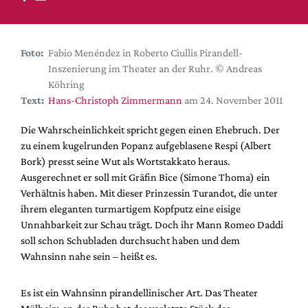
DdB-map
Kalender
Premierensuche
Foto:
Fabio Menéndez in Roberto Ciullis Pirandell-
Inszenierung im Theater an der Ruhr. © Andreas
Festival-Planer
Köhring
Hefte
Text:
Hans-Christoph Zimmermann
am 24. November 2011
Alle Hefte
Die Wahrscheinlichkeit spricht gegen einen Ehebruch. Der
Leseproben
zu einem kugelrunden Popanz aufgeblasene Respi (Albert
Bork) presst seine Wut als Wortstakkato heraus.
Podcast
Ausgerechnet er soll mit Gräfin Bice (Simone Thoma) ein
Service
Verhältnis haben. Mit dieser Prinzessin Turandot, die unter
ihrem eleganten turmartigem Kopfputz eine eisige
Shop / Abo
Unnahbarkeit zur Schau trägt. Doch ihr Mann Romeo Daddi
Newsletter
soll schon Schubladen durchsucht haben und dem
Redaktion
Wahnsinn nahe sein – heißt es.
Autor:innen
Es ist ein Wahnsinn pirandellinischer Art. Das Theater
Partner