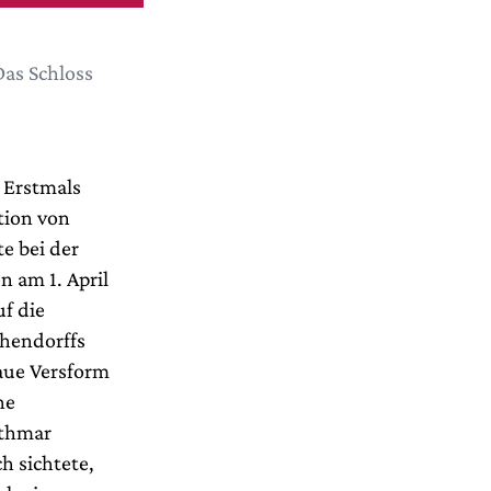
as Schloss
 Erstmals
tion von
e bei der
 am 1. April
uf die
chendorffs
aue Versform
ne
Othmar
ch sichtete,