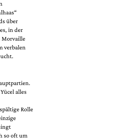
n
hlhaas“
ds über
es, in der
 Morvaille
m verbalen
sucht.
auptpartien.
Yücel alles
pältige Rolle
einzige
singt
h so oft um