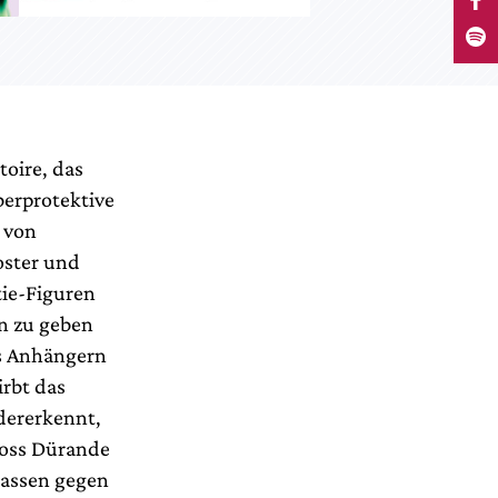
toire, das
berprotektive
d von
oster und
tie-Figuren
en zu geben
is Anhängern
irbt das
edererkennt,
hloss Dürande
Massen gegen