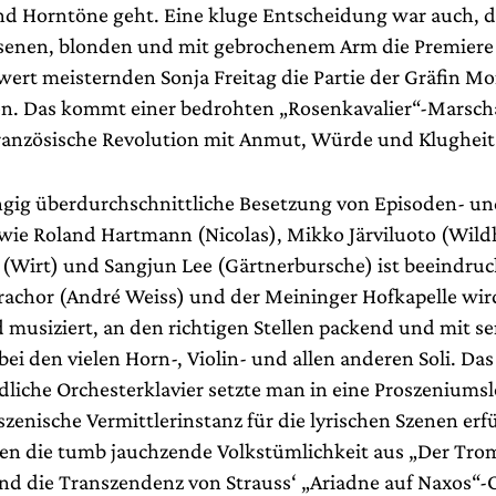
nd Horntöne geht. Eine kluge Entscheidung war auch, d
enen, blonden und mit gebrochenem Arm die Premiere
rt meisternden Sonja Freitag die Partie der Gräfin Mor
n. Das kommt einer bedrohten „Rosenkavalier“-Marschal
ranzösische Revolution mit Anmut, Würde und Klugheit 
gig überdurchschnittliche Besetzung von Episoden- u
 wie Roland Hartmann (Nicolas), Mikko Järviluoto (Wildh
li (Wirt) und Sangjun Lee (Gärtnerbursche) ist beeindr
rachor (André Weiss) und der Meininger Hofkapelle wir
 musiziert, an den richtigen Stellen packend und mit se
ei den vielen Horn-, Violin- und allen anderen Soli. Das
dliche Orchesterklavier setzte man in eine Proszeniumslo
zenische Vermittlerinstanz für die lyrischen Szenen erfül
len die tumb jauchzende Volkstümlichkeit aus „Der Tro
nd die Transzendenz von Strauss‘ „Ariadne auf Naxos“-