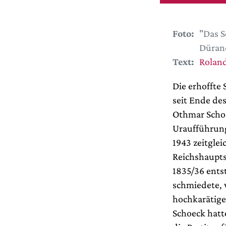
Foto:
"Das S
Dürand
Text:
Roland
Die erhoffte
seit Ende de
Othmar Schoe
Uraufführung
1943 zeitglei
Reichshaupts
1835/36 ents
schmiedete, 
hochkarätige
Schoeck hatt