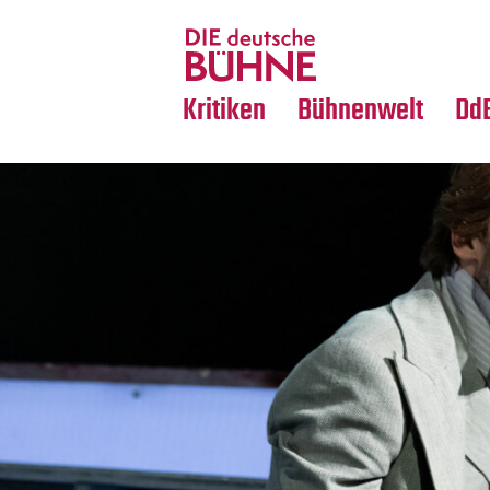
Tanz
Nachrufe
Crossover
Medientipps
Kritiken
Bühnenwelt
Dd