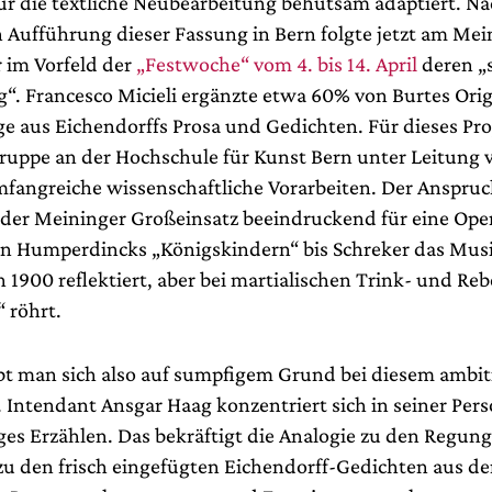
für die textliche Neubearbeitung behutsam adaptiert. Na
 Aufführung dieser Fassung in Bern folgte jetzt am Mei
r im Vorfeld der
„Festwoche“ vom 4. bis 14. April
deren „
“. Francesco Micieli ergänzte etwa 60% von Burtes Orig
e aus Eichendorffs Prosa und Gedichten. Für dieses Proj
gruppe an der Hochschule für Kunst Bern unter Leitung
angreiche wissenschaftliche Vorarbeiten. Der Anspruc
er Meininger Großeinsatz beeindruckend für eine Oper
n Humperdincks „Königskindern“ bis Schreker das Mus
 1900 reflektiert, aber bei martialischen Trink- und Re
 röhrt.
bt man sich also auf sumpfigem Grund bei diesem ambit
 Intendant Ansgar Haag konzentriert sich in seiner Pe
iges Erzählen. Das bekräftigt die Analogie zu den Regun
 zu den frisch eingefügten Eichendorff-Gedichten aus d