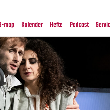
Premierensuche
Alle Hefte
Partne
Festival-Planer
Leseproben
Media
B-map
Kalender
Hefte
Podcast
Servi