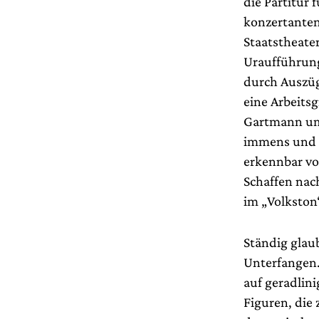
die Partitur 
konzertanten
Staatstheate
Uraufführung
durch Auszüg
eine Arbeits
Gartmann umf
immens und d
erkennbar vo
Schaffen nach
im „Volkston“
Ständig glau
Unterfangen.
auf geradlin
Figuren, die