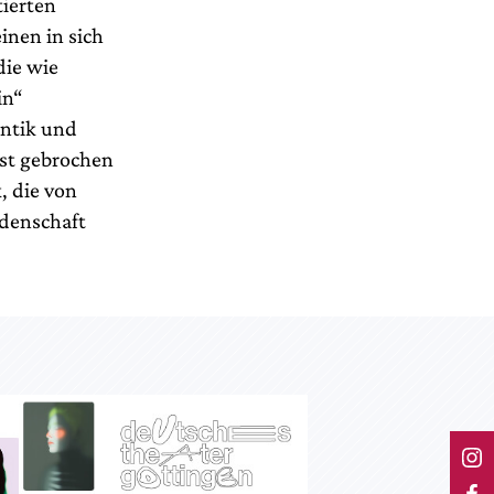
ierten
inen in sich
die wie
in“
antik und
ist gebrochen
, die von
idenschaft