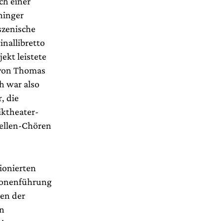
ch einer
ninger
szenische
inallibretto
ekt leistete
 von Thomas
h war also
, die
iktheater-
bellen-Chören
ionierten
rsonenführung
gen der
en