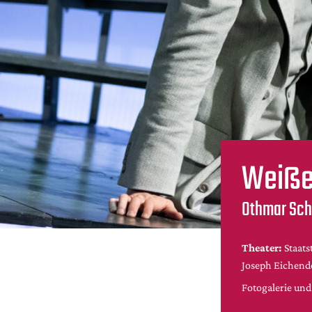
Weiße
Othmar Sch
Theater:
Staat
Joseph Eichend
Fotogalerie un