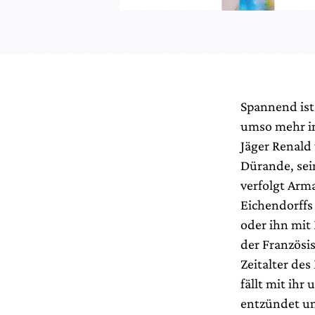
Spannend ist
umso mehr in
Jäger Renald 
Dürande, sei
verfolgt Arm
Eichendorffs
oder ihn mit
der Französi
Zeitalter de
fällt mit ihr
entzündet un