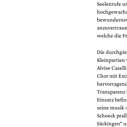
Seelenrufe u
hochgewachs
bewundernswe
anzuvertraue
welche die F
Die durchgän
Kleinpartien
Alvise Casel
Chor mit Ext
hervorragend
Transparenz b
Einsatz befin
seine musik-s
Schoeck pral
Säckingen“ u