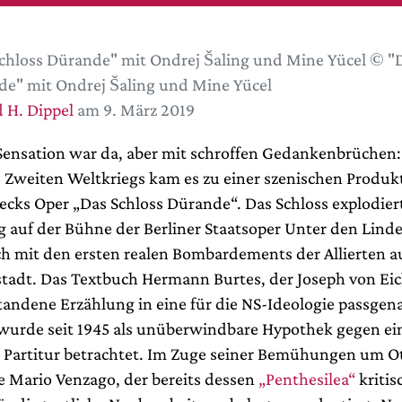
chloss Dürande" mit Ondrej Šaling und Mine Yücel © "D
e" mit Ondrej Šaling und Mine Yücel
 H. Dippel
am 9. März 2019
 Sensation war da, aber mit schroffen Gedankenbrüchen:
s Zweiten Weltkriegs kam es zu einer szenischen Produk
cks Oper „Das Schloss Dürande“. Das Schloss explodiert
 auf der Bühne der Berliner Staatsoper Unter den Linden
ch mit den ersten realen Bombardements der Allierten a
tadt. Das Textbuch Hermann Burtes, der Joseph von Ei
tandene Erzählung in eine für die NS-Ideologie passgen
wurde seit 1945 als unüberwindbare Hypothek gegen ei
 Partitur betrachtet. Im Zuge seiner Bemühungen um 
e Mario Venzago, der bereits dessen
„Penthesilea“
kritis