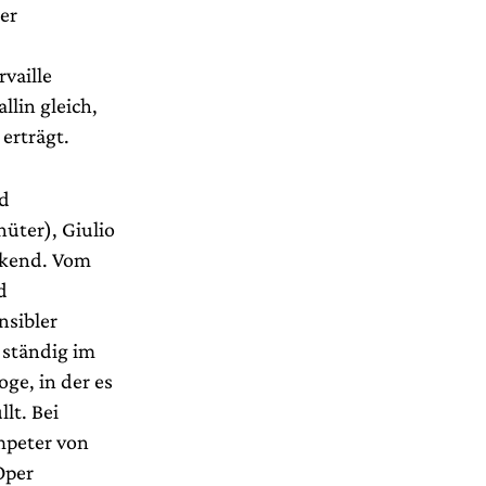
er
vaille
lin gleich,
erträgt.
nd
üter), Giulio
uckend. Vom
d
nsibler
 ständig im
ge, in der es
lt. Bei
mpeter von
Oper