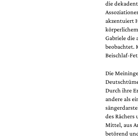
die dekadent
Assoziatione
akzentuiert 
körperlichem 
Gabriele die
beobachtet. 
Beischlaf-Fet
Die Meininge
Deutschtümel
Durch ihre Er
andere als ei
sängerdarste
des Rächers 
Mittel, aus 
betörend und