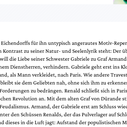
 Eichendorffs für ihn untypisch angerautes Motiv-Reper
 Kontrast zu seiner Natur- und Seelenlyrik steht: Der ü
will die Liebe seiner Schwester Gabriele zu Graf Arman
nem Dienstherren, verhindern. Gabriele geht erst ins Kl
and, als Mann verkleidet, nach Paris. Wie andere Traves
 bleibt sie dem Geliebten nah, ohne sich ihm zu erkenn
 Forderungen zu bedrängen. Renald schließt sich in Par
schen Revolution an. Mit dem alten Graf von Dürande st
s Feudalismus. Armand, der Gabriele erst am Schluss wi
 unter den Schüssen Renalds, der das Pulverlager auf Sc
d dieses in die Luft jagt: Aufstand der populistischen 