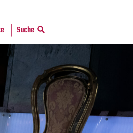
r
daten
ce
Suche