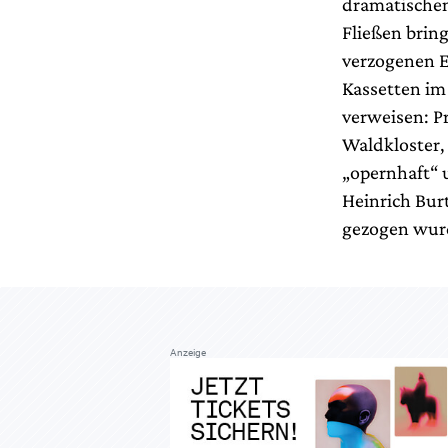
dramatische
Fließen brin
verzogenen E
Kassetten im 
verweisen: P
Waldkloster, 
„opernhaft“ 
Heinrich Bur
gezogen wur
Anzeige