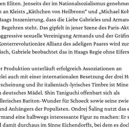
en Eliten. Jenseits der im Nationalsozialismus genehme
n an Kleists „Käthchen von Heilbronn“ und „Michael Ko
Haags Inszenierung, dass die Liebe Gabrieles und Arman
Begehren steht. Das gipfelt in jener Szene des Paris-Akt
 aggressive sexuelle Vereinigung Armands und der Gräfin
Konterrevolutionäre Allianz des adeligen Paares wird zu
isch, Gabriele beobachtet das in Haags Regie ohne Eifer
r Produktion unterläuft erfolgreich Assoziationen an
ei auch mit einer internationalen Besetzung der drei H
scheinung und ihr italienisch-lyrisches Timbre ist Mine 
n deutsches Mädel. Shin Taniguchi offenbart sich als
llerisches Bariton-Wunder für Schoeck sowie seine zwies
und Anhängers der Populisten. Ondrej Šaling nutzt das 
Armand eine halbwegs interessante Figur zu machen: Er 
 damit durchaus im Sinne Eichendorffs, bei dem es doc