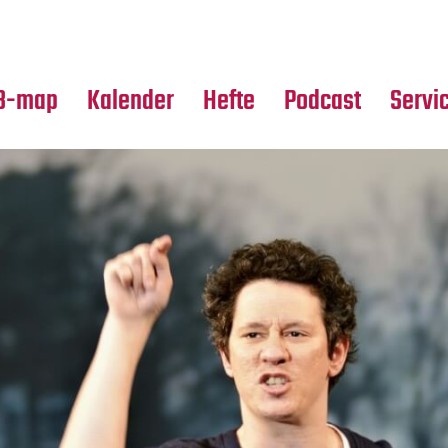
Premierensuche
Alle Hefte
Partne
Festival-Planer
Leseproben
Media
B-map
Kalender
Hefte
Podcast
Servi