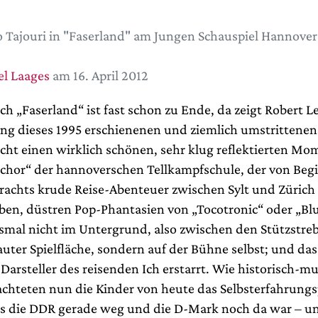
 Tajouri in "Faserland" am Jungen Schauspiel Hannover
l Laages
am 16. April 2012
ch „Faserland“ ist fast schon zu Ende, da zeigt Robert L
ng dieses 1995 erschienenen und ziemlich umstrittene
acht einen wirklich schönen, sehr klug reflektierten Mo
lchor“ der hannoverschen Tellkampfschule, der von Be
rachts krude Reise-Abenteuer zwischen Sylt und Zürich
üben, düstren Pop-Phantasien von „Tocotronic“ oder „Bl
esmal nicht im Untergrund, also zwischen den Stützstre
auter Spielfläche, sondern auf der Bühne selbst; und da
Darsteller des reisenden Ich erstarrt. Wie historisch-m
achteten nun die Kinder von heute das Selbsterfahrungs
als die DDR gerade weg und die D-Mark noch da war – u