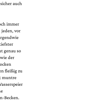
 sicher auch
noch immer
 jeden, vor
 irgendwie
iefster
ht genau so
 wie der
rocken
n fleißig zu
ht muntre
Wasserspeier
ne
en-Becken.