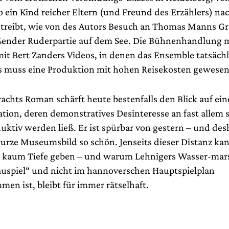
 ein Kind reicher Eltern (und Freund des Erzählers) nac
e treibt, wie von des Autors Besuch an Thomas Manns Gr
ßender Ruderpartie auf dem See. Die Bühnenhandlung m
mit Bert Zanders Videos, in denen das Ensemble tatsächli
s muss eine Produktion mit hohen Reisekosten gewesen
achts Roman schärft heute bestenfalls den Blick auf ein
tion, deren demonstratives Desinteresse an fast allem s
uktiv werden ließ. Er ist spürbar von gestern – und des
 kurze Museumsbild so schön. Jenseits dieser Distanz k
 kaum Tiefe geben – und warum Lehnigers Wasser-mars
uspiel“ und nicht im hannoverschen Hauptspielplan
en ist, bleibt für immer rätselhaft.