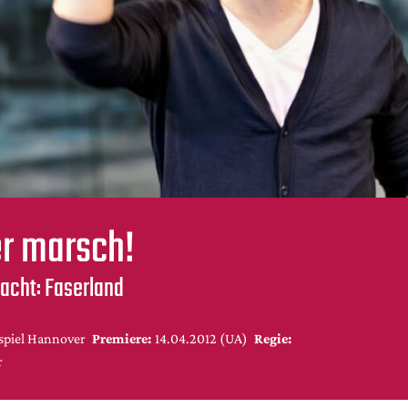
r marsch!
racht: Faserland
spiel Hannover
Premiere:
14.04.2012 (UA)
Regie:
r