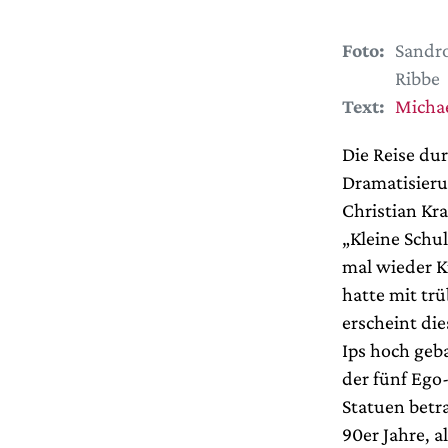
Foto:
Sandro
Ribbe
Text:
Michae
Die Reise dur
Dramatisieru
Christian Kr
„Kleine Schu
mal wieder K
hatte mit tr
erscheint di
Ips hoch geb
der fünf Ego-
Statuen betr
90er Jahre, 