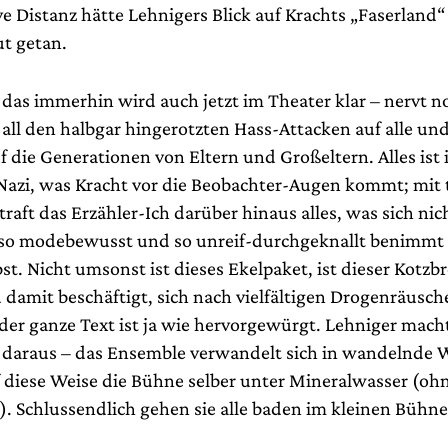
e Distanz hätte Lehnigers Blick auf Krachts „Faserland“
ut getan.
das immerhin wird auch jetzt im Theater klar – nervt 
 all den halbgar hingerotzten Hass-Attacken auf alle und
f die Generationen von Eltern und Großeltern. Alles ist
azi, was Kracht vor die Beobachter-Augen kommt; mit t
raft das Erzähler-Ich darüber hinaus alles, was sich nic
, so modebewusst und so unreif-durchgeknallt benimmt
st. Nicht umsonst ist dieses Ekelpaket, ist dieser Kotzb
damit beschäftigt, sich nach vielfältigen Drogenräusche
der ganze Text ist ja wie hervorgewürgt. Lehniger mac
 daraus – das Ensemble verwandelt sich in wandelnde 
f diese Weise die Bühne selber unter Mineralwasser (oh
). Schlussendlich gehen sie alle baden im kleinen Bühn