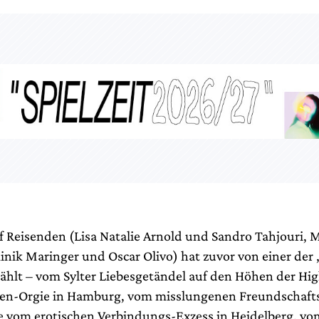
nf Reisenden (Lisa Natalie Arnold und Sandro Tahjouri, 
inik Maringer und Oscar Olivo) hat zuvor von einer der 
zählt – vom Sylter Liebesgetändel auf den Höhen der Hig
en-Orgie in Hamburg, vom misslungenen Freundschafts
e vom erotischen Verbindungs-Exzess in Heidelberg, v