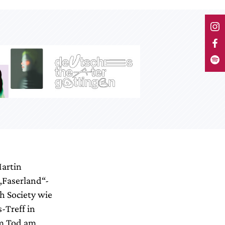
Martin
„Faserland“-
h Society wie
-Treff in
om Tod am