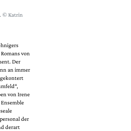
. © Katrin
ehnigers
n Romans von
ment. Der
ginn an immer
 gekontert
umfeld“,
ben von Irene
s Ensemble
useale
personal der
nd derart