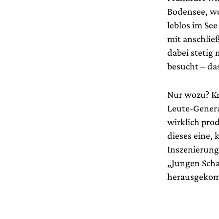
Bodensee, wo
leblos im Se
mit anschlie
dabei stetig 
besucht – da
Nur wozu? Kr
Leute-Genera
wirklich prod
dieses eine,
Inszenierung
„Jungen Scha
herausgekomm