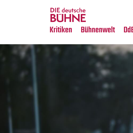
Tanz
Nachrufe
Crossover
Medientipps
Kritiken
Bühnenwelt
Dd