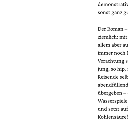
demonstrativ
sonst ganz g
Der Roman – 
ziemlich: mit
allem aber au
immer noch N
Verachtung st
jung, so hip
Reisende selb
abendfüllend 
übergeben – 
Wasserspiele
und setzt au
Kohlensäure!