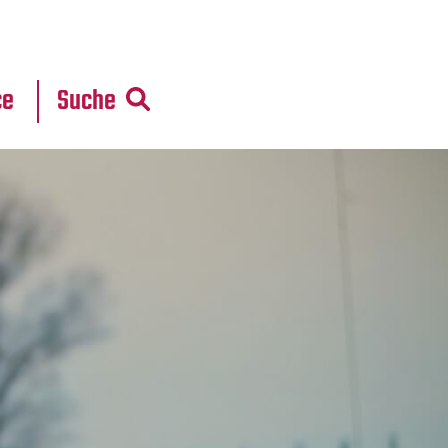
r
daten
ce
Suche