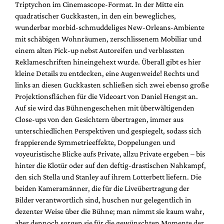
Triptychon im Cinemascope-Format. In der Mitte ein
Mediadaten
quadratischer Guckkasten, in den ein bewegliches,
Suche
wunderbar morbid-schmuddeliges New-Orleans-Ambiente
mit schäbigen Wohnräumen, zerschlissenem Mobiliar und
einem alten Pick-up nebst Autoreifen und verblassten
Reklameschriften hineingehext wurde. Überall gibt es hier
kleine Details zu entdecken, eine Augenweide! Rechts und
links an diesen Guckkasten schließen sich zwei ebenso große
Projektionsflächen für die Videoart von Daniel Hengst an.
Auf sie wird das Bühnengeschehen mit überwältigenden
Close-ups von den Gesichtern übertragen, immer aus
unterschiedlichen Perspektiven und gespiegelt, sodass sich
frappierende Symmetrieeffekte, Doppelungen und
voyeuristische Blicke aufs Private, allzu Private ergeben – bis
hinter die Klotür oder auf den deftig-drastischen Nahkampf,
den sich Stella und Stanley auf ihrem Lotterbett liefern. Die
beiden Kameramänner, die für die Liveübertragung der
Bilder verantwortlich sind, huschen nur gelegentlich in
dezenter Weise über die Bühne; man nimmt sie kaum wahr,
aber dennoch sorgen sie für die gewünschten Momente der