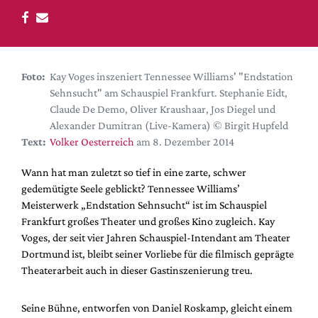
DdB-map
Kalender
Premierensuche
Festival-Planer
Foto:
Kay Voges inszeniert Tennessee Williams' "Endstation
Sehnsucht" am Schauspiel Frankfurt. Stephanie Eidt,
Hefte
Claude De Demo, Oliver Kraushaar, Jos Diegel und
Alle Hefte
Alexander Dumitran (Live-Kamera) © Birgit Hupfeld
Text:
Volker Oesterreich
am 8. Dezember 2014
Leseproben
Podcast
Wann hat man zuletzt so tief in eine zarte, schwer
gedemütigte Seele geblickt? Tennessee Williams’
Service
Meisterwerk „Endstation Sehnsucht“ ist im Schauspiel
Frankfurt großes Theater und großes Kino zugleich. Kay
Shop / Abo
Voges, der seit vier Jahren Schauspiel-Intendant am Theater
Newsletter
Dortmund ist, bleibt seiner Vorliebe für die filmisch geprägte
Redaktion
Theaterarbeit auch in dieser Gastinszenierung treu.
Autor:innen
Partner
Seine Bühne, entworfen von Daniel Roskamp, gleicht einem