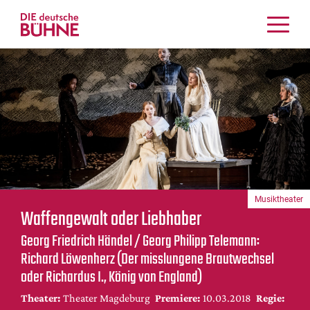
Kritiken
Schauspiel
Musiktheater
Tanz
Crossover
Bühnenwelt
Festivals & Veranstaltungen
Musiktheater
Menschen & Theater
Waffengewalt oder Liebhaber
Themen
Georg Friedrich Händel / Georg Philipp Telemann:
Internationales
Richard Löwenherz (Der misslungene Brautwechsel
Nachrufe
oder Richardus I., König von England)
Medientipps
Theater:
Theater Magdeburg
Premiere:
10.03.2018
Regie: