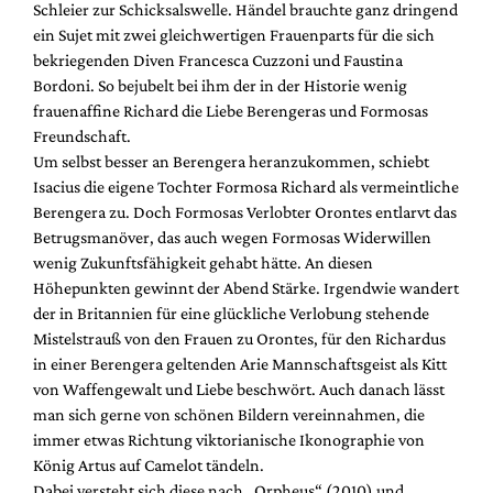
Schleier zur Schicksalswelle. Händel brauchte ganz dringend
ein Sujet mit zwei gleichwertigen Frauenparts für die sich
bekriegenden Diven Francesca Cuzzoni und Faustina
Bordoni. So bejubelt bei ihm der in der Historie wenig
frauenaffine Richard die Liebe Berengeras und Formosas
Freundschaft.
Um selbst besser an Berengera heranzukommen, schiebt
Isacius die eigene Tochter Formosa Richard als vermeintliche
Berengera zu. Doch Formosas Verlobter Orontes entlarvt das
Betrugsmanöver, das auch wegen Formosas Widerwillen
wenig Zukunftsfähigkeit gehabt hätte. An diesen
Höhepunkten gewinnt der Abend Stärke. Irgendwie wandert
der in Britannien für eine glückliche Verlobung stehende
Mistelstrauß von den Frauen zu Orontes, für den Richardus
in einer Berengera geltenden Arie Mannschaftsgeist als Kitt
von Waffengewalt und Liebe beschwört. Auch danach lässt
man sich gerne von schönen Bildern vereinnahmen, die
immer etwas Richtung viktorianische Ikonographie von
König Artus auf Camelot tändeln.
Dabei versteht sich diese nach „Orpheus“ (2010) und