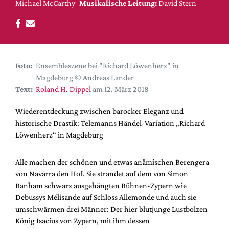
DdB-map
Michael McCarthy
Musikalische Leitung:
David Stern
Kalender
Premierensuche
Festival-Planer
Foto:
Ensembleszene bei "Richard Löwenherz" in
Hefte
Magdeburg © Andreas Lander
Text:
Roland H. Dippel
am 12. März 2018
Alle Hefte
Leseproben
Wiederentdeckung zwischen barocker Eleganz und
Podcast
historische Drastik: Telemanns Händel-Variation „Richard
Löwenherz“ in Magdeburg
Service
Shop / Abo
Alle machen der schönen und etwas anämischen Berengera
von Navarra den Hof. Sie strandet auf dem von Simon
Newsletter
Banham schwarz ausgehängten Bühnen-Zypern wie
Redaktion
Debussys Mélisande auf Schloss Allemonde und auch sie
Autor:innen
umschwärmen drei Männer: Der hier blutjunge Lustbolzen
Partner
König Isacius von Zypern, mit ihm dessen