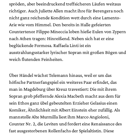
spröden, aber beeindruckend treffsicheren Läufen weitaus
richtiger. Auch Juliette Allen macht ihre für Berengera noch
nicht ganz reichende Kondition wett durch eine Lamento-
Arie wie vom Himmel. Den bereits in Halle gefeierten
Countertenor Filippo Mineccia loben hieße Eulen von Zypern
nach Athen tragen: Hinreißend. Neben sich hat er eine
beglückende Formosa. Raffaela Linti ist ein
ausstrahlungsstarker lyrischer Sopran mit großen Bögen und
weich flutenden Feinheiten.
Über Händel wächst Telemann hinaus, weil er um das
höfische Partnerfangspiel ein weiteres Paar erfindet, das
man in Magdeburg über Kreuz travestiert: Die mit ihrem
Sopran grob pfeffernde Alexia Macbeth macht aus dem für
sein Ethos ganz übel gebeutelten Erzieher Gelasius einen
Komiker, Ähnlichkeit mit Albert Einstein eher zufällig. Als
mannstolle Alte Murmilla liest ihm Marco Angioloni,
Counter Nr. 2, die Leviten und fordert eine Renaissance des
fast ausgestorbenen Rollenfachs der Spielaltistin. Diese