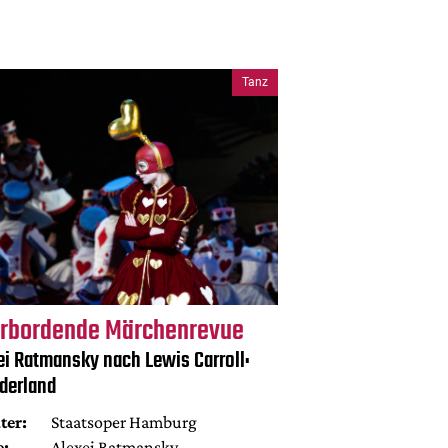
Tanz
rbordende Märchenrevue
ei Ratmansky nach Lewis Carroll:
derland
ter:
Staatsoper Hamburg
e:
Alexei Ratmansky