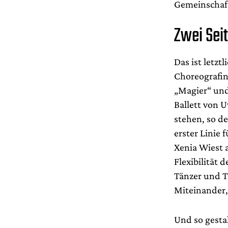
Gemeinschafts
Zwei Sei
Das ist letzt
Choreografin
„Magier“ und 
Ballett von 
stehen, so d
erster Linie 
Xenia Wiest 
Flexibilität 
Tänzer und T
Miteinander,
Und so gestal