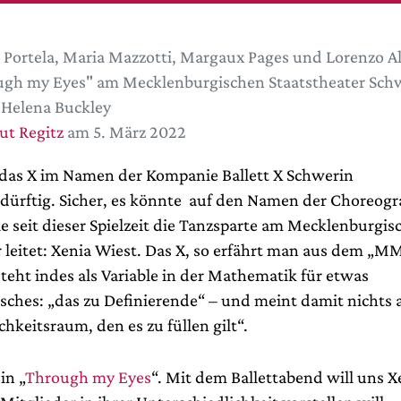
 Portela, Maria Mazzotti, Margaux Pages und Lorenzo Al
gh my Eyes" am Mecklenburgischen Staatstheater Sch
Helena Buckley
t Regitz
am 5. März 2022
t das X im Namen der Kompanie Ballett X Schwerin
dürftig. Sicher, es könnte auf den Namen der Choreogr
e seit dieser Spielzeit die Tanzsparte am Mecklenburgis
r leitet: Xenia Wiest. Das X, so erfährt man aus dem „M
teht indes als Variable in der Mathematik für etwas
ches: „das zu Definierende“ – und meint damit nichts 
hkeitsraum, den es zu füllen gilt“.
in „
Through my Eyes
“. Mit dem Ballettabend will uns X