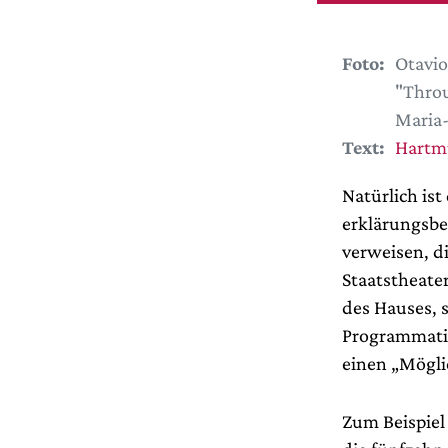
Foto:
Otavio
"Throu
Maria-
Text:
Hartmu
Natürlich is
erklärungsbe
verweisen, di
Staatstheate
des Hauses, s
Programmatis
einen „Möglic
Zum Beispiel 