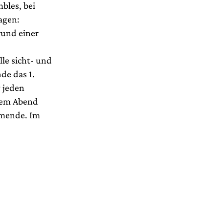
bles, bei
agen:
rund einer
le sicht- und
de das 1.
g jeden
esem Abend
mmende. Im