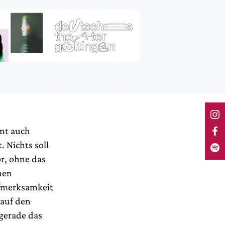
ont auch
 Nichts soll
or, ohne das
lnen
fmerksamkeit
 auf den
 gerade das