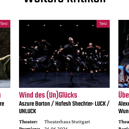
Tanz
Tanz
a
Wind des (Un)Glücks
Übe
re
Aszure Barton / Hofesh Shechter: LUCK /
Alex
UNLUCK
Wun
Theater:
Theaterhaus Stuttgart
Thea
Premiere:
26.06.2026
Regi