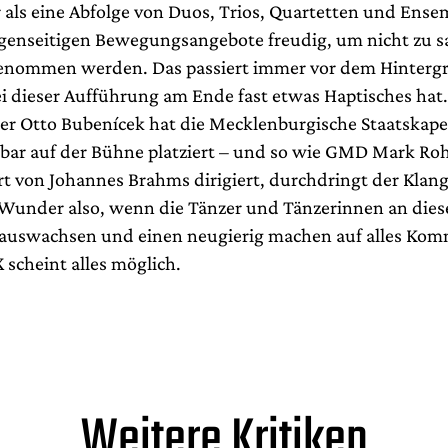
 als eine Abfolge von Duos, Trios, Quartetten und Ensem
genseitigen Bewegungsangebote freudig, um nicht zu s
genommen werden. Das passiert immer vor dem Hinterg
ei dieser Aufführung am Ende fast etwas Haptisches hat.
r Otto Bubenícek hat die Mecklenburgische Staatskapel
rbar auf der Bühne platziert – und so wie GMD Mark Roh
rt von Johannes Brahms dirigiert, durchdringt der Klan
 Wunder also, wenn die Tänzer und Tänzerinnen an di
nauswachsen und einen neugierig machen auf alles Ko
 scheint alles möglich.
Weitere Kritiken