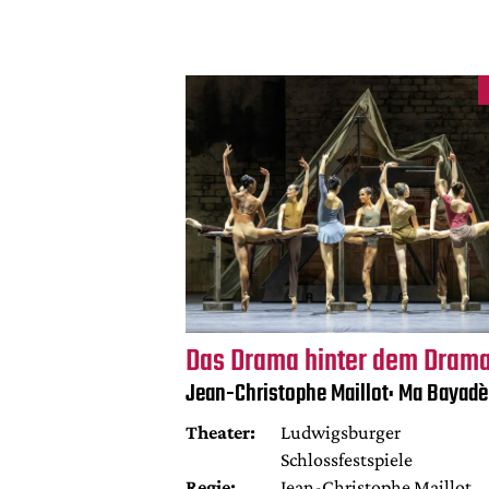
Das Drama hinter dem Dram
Jean-Christophe Maillot: Ma Bayadè
Theater:
Ludwigsburger
Schlossfestspiele
Regie:
Jean-Christophe Maillot