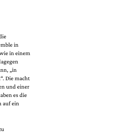
die
emble in
 wie in einem
 dagegen
nn, „in
t“. Die macht
en und einer
haben es die
 auf ein
zu