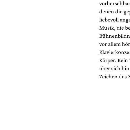
vorhersehbar
denen die ge
liebevoll an
Musik, die b
Bühnenbildne
vor allem hö
Klavierkonze
Körper. Kein
über sich hi
Zeichen des X