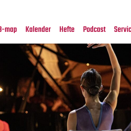
Premierensuche
Alle Hefte
Partne
Festival-Planer
Leseproben
Media
B-map
Kalender
Hefte
Podcast
Servi