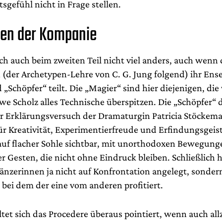
gefühl nicht in Frage stellen.
ten der Kompanie
lich auch beim zweiten Teil nicht viel anders, auch wenn 
 (der Archetypen-Lehre von C. G. Jung folgend) ihr Ens
„Schöpfer“ teilt. Die „Magier“ sind hier diejenigen, die
Uwe Scholz alles Technische überspitzen. Die „Schöpfer“
er Erklärungsversuch der Dramaturgin Patricia Stöckema
für Kreativität, Experimentierfreude und Erfindungsgeis
auf flacher Sohle sichtbar, mit unorthodoxen Bewegung
der Gesten, die nicht ohne Eindruck bleiben. Schließlich 
änzerinnen ja nicht auf Konfrontation angelegt, sondern
 bei dem der eine vom anderen profitiert.
tet sich das Procedere überaus pointiert, wenn auch all