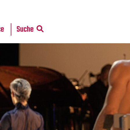
r
daten
ce
Suche