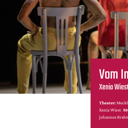
Vom I
Xenia Wies
Theater:
Meckl
Xenia Wiest
Mu
Johannes Brah