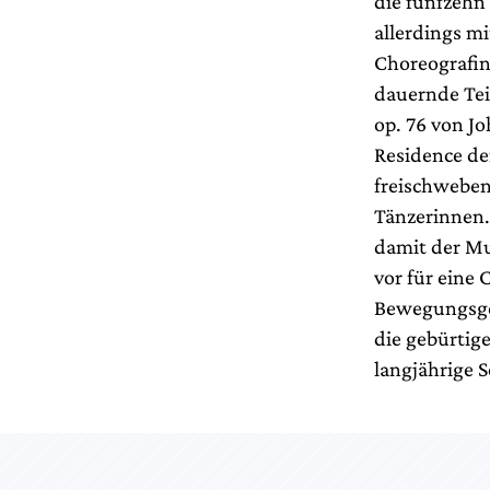
die fünfzehn 
allerdings mi
Choreografin
dauernde Teil
op. 76 von Jo
Residence de
freischweben
Tänzerinnen. 
damit der Mu
vor für eine 
Bewegungsges
die gebürtig
langjährige S