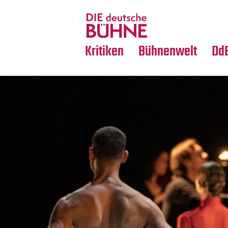
Tanz
Nachrufe
Crossover
Medientipps
Kritiken
Bühnenwelt
Dd