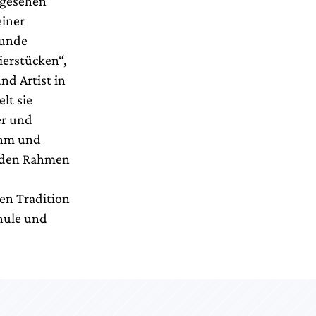
– gesehen
einer
tunde
ierstücken“,
nd Artist in
lt sie
er und
 ihm und
h den Rahmen
en Tradition
chule und