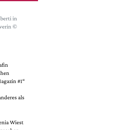
berti in
werin ©
afin
chen
Magazin #1“
anderes als
enia Wiest