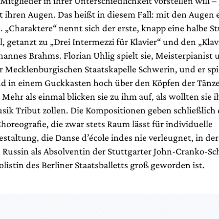
Mitglieder in ihrer Unterschiedlichkeit vorstellen will 
t ihren Augen. Das heißt in diesem Fall: mit den Augen 
. „Charaktere“ nennt sich der erste, knapp eine halbe S
, getanzt zu „Drei Intermezzi für Klavier“ und den „Klav
hannes Brahms. Florian Uhlig spielt sie, Meisterpianist u
r Mecklenburgischen Staatskapelle Schwerin, und er spie
d in einem Guckkasten hoch über den Köpfen der Tänz
Mehr als einmal blicken sie zu ihm auf, als wollten sie
sik Tribut zollen. Die Kompositionen geben schließlic
Choreografie, die zwar stets Raum lässt für individuelle
taltung, die Danse d’école indes nie verleugnet, in der
e Russin als Absolventin der Stuttgarter John-Cranko-S
olistin des Berliner Staatsballetts groß geworden ist.