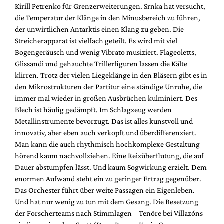
Kirill Petrenko für Grenzerweiterungen. Srnka hat versucht,
die Temperatur der Klänge in den Minusbereich zu führen,
der unwirtlichen Antarktis einen Klang zu geben. Die
Streicherapparat ist vielfach geteilt. Es wird mit viel
Bogengeräusch und wenig Vibrato musiziert. Flageoletts,
Glissandi und gehauchte Trillerfiguren lassen die Kälte
klirren. Trotz der vielen Liegeklänge in den Bläsern gibt es in
den Mikrostrukturen der Partitur eine ständige Unruhe, die
immer mal wieder in großen Ausbrüchen kulminiert. Des
Blech ist häufig gedämpft. Im Schlagzeug werden
Metallinstrumente bevorzugt. Das ist alles kunstvoll und
innovativ, aber eben auch verkopft und überdifferenziert.
Man kann die auch rhythmisch hochkomplexe Gestaltung
hörend kaum nachvollziehen. Eine Reizüberflutung, die auf
Dauer abstumpfen lässt. Und kaum Sogwirkung erzielt. Dem
enormen Aufwand steht ein zu geringer Ertrag gegenüber.
Das Orchester führt über weite Passagen ein Eigenleben.
Und hat nur wenig zu tun mit dem Gesang. Die Besetzung
der Forscherteams nach Stimmlagen – Tenöre bei Villazóns