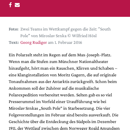
DdB-map
Kalender
Premierensuche
Foto:
Zwei Teams im Wettkampf gegen die Zeit: ”South
Festival-Planer
Pole" von Miroslav Srnka © Wilfried Hösl
Hefte
Text:
Georg Rudiger
am 1. Februar 2016
Alle Hefte
Ein Polarzelt steht im Regen auf dem Max-Joseph-Platz.
Leseproben
Wenn man die Stufen zum Münchner Nationaltheater
hinaufgeht, hört man ein Rauschen, Klirren und Schaben –
Podcast
eine Klanginstallation von Moritz Gagern, die auf originale
Service
Tonaufnahmen aus der Antarktis zurückgreift. Schon beim
Ankommen soll der Zuhörer auf die musikalische
Shop / Abo
Polarexpedition vorbereitet werden. Selten gab es so viel
Newsletter
Presserummel im Vorfeld einer Uraufführung wie bei
Redaktion
Miroslav Srnkas „South Pole“ in Starbesetzung. Die vier
Folgevorstellungen im Februar sind bereits ausverkauft. Die
Autor:innen
Geschichte über die Entdeckung des Südpols im Dezember
Partner
1911, der Wettlauf zwischen dem Norweger Roald Amundsen