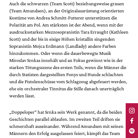
Auch die schwarzen (Team Scott) beziehungsweise grauen
(Team Amundsen), an der Originalausrüstung orientierten
Kostüme von Andrea Schmitt-Futterer unterstützen die
Polarität am Pol. Am stärksten ist der Abend, wenn mit der
ausdrucksstarken Mezzosopranistin Tara Erraught (Kathleen
Scott) und der bis in eisige Höhen kristallin singenden
Sopranistin Mojca Erdmann (Landlady) andere Farben
hinzukommen. Oder wenn die dauerbewegte Musik
Miroslav Srnkas innehält und an Fokus gewinnt wie in der
starken Tötungsszene des ersten Teils, wenn die Männer die
durch Statisten dargestellten Ponys und Hunde schlachten
und die Pistolenschüsse vom Schlagzeug abgefeuert werden,
ehe ein orchestraler Tinnitus die Stille danach unerträglich
werden lässt.
„Doppeloper“ hat Srnka sein Werk genannt, da die beiden
Geschichten parallel ablaufen. Im zweiten Teil driften sie
schmerzhaft auseinander. Während Amundsen mit seinen
Männern den Erfolg ausgelassen feiert, kämpft das Team