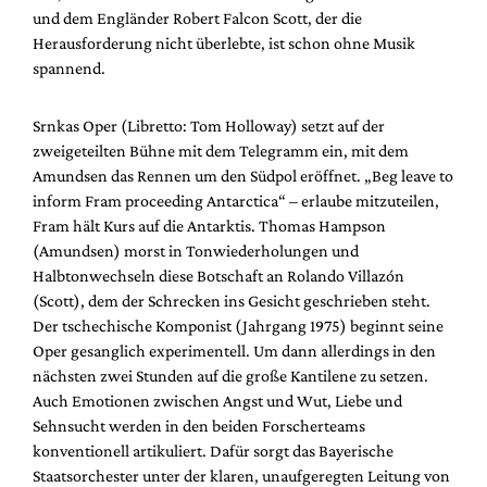
Mediadaten
und dem Engländer Robert Falcon Scott, der die
Herausforderung nicht überlebte, ist schon ohne Musik
Suche
spannend.
Srnkas Oper (Libretto: Tom Holloway) setzt auf der
zweigeteilten Bühne mit dem Telegramm ein, mit dem
Amundsen das Rennen um den Südpol eröffnet. „Beg leave to
inform Fram proceeding Antarctica“ – erlaube mitzuteilen,
Fram hält Kurs auf die Antarktis. Thomas Hampson
(Amundsen) morst in Tonwiederholungen und
Halbtonwechseln diese Botschaft an Rolando Villazón
(Scott), dem der Schrecken ins Gesicht geschrieben steht.
Der tschechische Komponist (Jahrgang 1975) beginnt seine
Oper gesanglich experimentell. Um dann allerdings in den
nächsten zwei Stunden auf die große Kantilene zu setzen.
Auch Emotionen zwischen Angst und Wut, Liebe und
Sehnsucht werden in den beiden Forscherteams
konventionell artikuliert. Dafür sorgt das Bayerische
Staatsorchester unter der klaren, unaufgeregten Leitung von