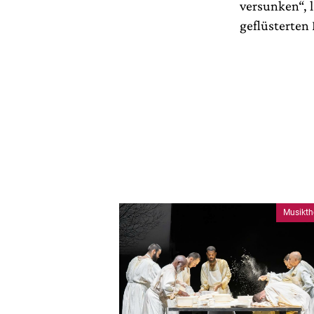
versunken“, 
geflüsterten 
Musikth