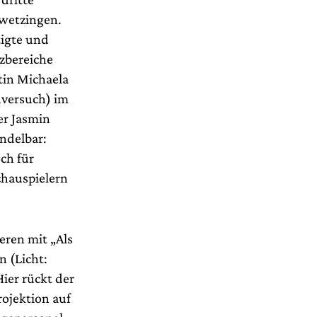
hwetzingen.
tigte und
zbereiche
tin Michaela
dversuch) im
er Jasmin
ndelbar:
ch für
chauspielern
eren mit „Als
n (Licht:
ier rückt der
rojektion auf