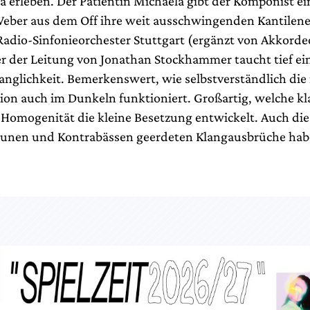
 erleben. Der Patientin Michaela gibt der Komponist e
ber aus dem Off ihre weit ausschwingenden Kantilene
 Radio-Sinfonieorchester Stuttgart (ergänzt von Akkord
er der Leitung von Jonathan Stockhammer taucht tief ein
anglichkeit. Bemerkenswert, wie selbstverständlich die
n auch im Dunkeln funktioniert. Großartig, welche kl
 Homogenität die kleine Besetzung entwickelt. Auch di
aunen und Kontrabässen geerdeten Klangausbrüche ha