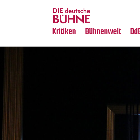
Tanz
Nachrufe
Crossover
Medientipps
Kritiken
Bühnenwelt
Dd