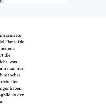
 inszenierte
el Klaus. Die
chiedene
rt die
icht, was
kann man nur
ich manches
triche der
Sänger haben
ngbild in den
Du