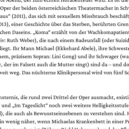
per der beiden österreichischen Theatermacher in Sc
aus“ (2011), das sich mit sexuellem Missbrauch beschäf
13), einer Geschichte über das Sterben, berührten Gren
chen Daseins. „Koma“ erzählt von der Wachkomapatien
iv: Ruth Weber), die nach einem Badeunfall (oder Suizi
liegt. Ihr Mann Michael (Ekkehard Abele), ihre Schwest
linem, präzisem Sopran: Lini Gong) und ihr Schwager (wa
, der im Falsett auch die Mutter singt) sind da – und do
weit weg. Das nüchterne Klinikpersonal wird von fünf S
sternis, die rund zwei Drittel der Oper ausmacht, existi
 und „Im Tageslicht“ noch zwei weitere Helligkeitsstufe
), die auch als Bewusstseinsebenen zu verstehen sind. H
 ein wenig näher, wenn Michaelas Krankenbett in einer P