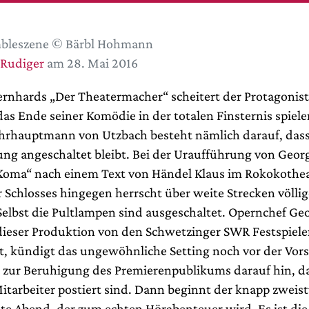
bleszene © Bärbl Hohmann
 Rudiger
am 28. Mai 2016
rnhards „Der Theatermacher“ scheitert der Protagonis
as Ende seiner Komödie in der totalen Finsternis spiele
rhauptmann von Utzbach besteht nämlich darauf, dass
ng angeschaltet bleibt. Bei der Uraufführung von Georg
Koma“ nach einem Text von Händel Klaus im Rokokothea
 Schlosses hingegen herrscht über weite Strecken völlig
Selbst die Pultlampen sind ausgeschaltet. Opernchef Ge
 dieser Produktion von den Schwetzinger SWR Festspiel
t, kündigt das ungewöhnliche Setting noch vor der Vors
 zur Beruhigung des Premierenpublikums darauf hin, da
tarbeiter postiert sind. Dann beginnt der knapp zweis
te Abend, der zum echten Hörabenteuer wird. Es ist die 