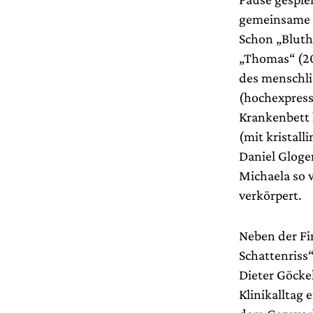
gemeinsame O
Schon „Bluth
„Thomas“ (20
des menschli
(hochexpress
Krankenbett 
(mit kristal
Daniel Gloger
Michaela so 
verkörpert.
Neben der Fin
Schattenriss“
Dieter Göckel
Klinikalltag