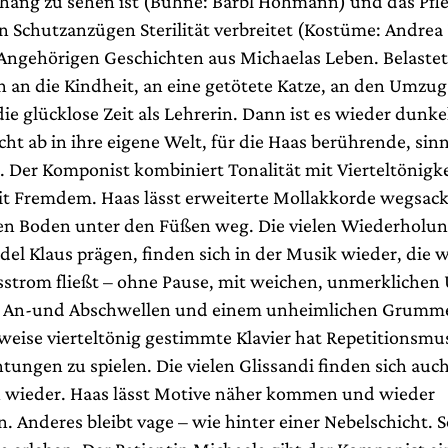
ang zu sehen ist (Bühne: Bärbl Hohmann) und das Pfl
 Schutzanzügen Sterilität verbreitet (Kostüme: Andrea F
 Angehörigen Geschichten aus Michaelas Leben. Belaste
 an die Kindheit, an eine getötete Katze, an den Umzug
ie glücklose Zeit als Lehrerin. Dann ist es wieder dunke
ht ab in ihre eigene Welt, für die Haas berührende, sin
. Der Komponist kombiniert Tonalität mit Vierteltönigke
it Fremdem. Haas lässt erweiterte Mollakkorde wegsack
n Boden unter den Füßen weg. Die vielen Wiederholun
el Klaus prägen, finden sich in der Musik wieder, die wi
strom fließt – ohne Pause, mit weichen, unmerklichen
n An-und Abschwellen und einem unheimlichen Grumme
lweise vierteltönig gestimmte Klavier hat Repetitionsmu
ungen zu spielen. Die vielen Glissandi finden sich auch
 wieder. Haas lässt Motive näher kommen und wieder
. Anderes bleibt vage – wie hinter einer Nebelschicht. 