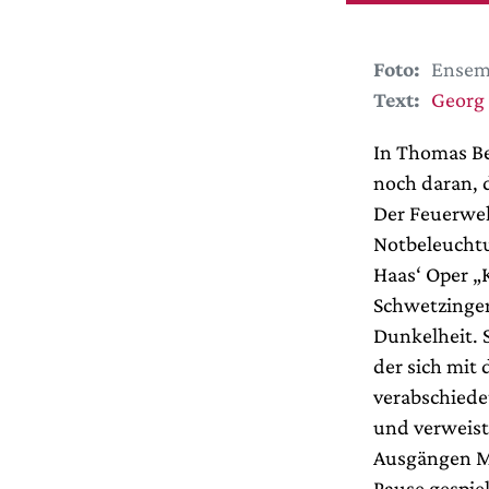
Foto:
Ensem
Text:
Georg
In Thomas Be
noch daran, d
Der Feuerweh
Notbeleuchtu
Haas‘ Oper „
Schwetzinger
Dunkelheit. 
der sich mit
verabschiede
und verweist
Ausgängen Mi
Pause gespiel