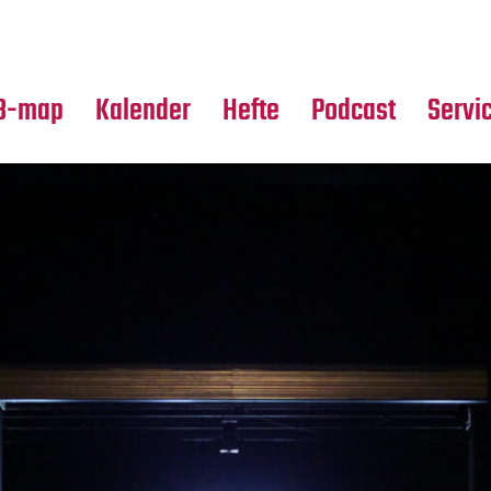
Premierensuche
Alle Hefte
Partne
Festival-Planer
Leseproben
Media
B-map
Kalender
Hefte
Podcast
Servi