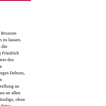
t Bruscon
n zu lassen.
 die
 Friedrich
ter des
e
orges Delnon,
en
tellung an
ss an allen
tündige, ohne
dritte