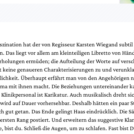
aszination hat der von Regisseur Karsten Wiegand subtil
 Das liegt vor allem am kleinteiligen Libretto von Händ
rholungen ermüden; die Aufteilung der Worte auf vers
st keine genaueren Charakterisierungen zu und verunkla
lichkeit. Überhaupt erfährt man von den Angehörigen n
ma mit ihnen macht. Die Beziehungen untereinander 
 Klinikpersonal ist Karikatur. Auch musikalisch dreht s
 wird auf Dauer vorhersehbar. Deshalb hätten ein paar S
ich gut getan. Das Ende gelingt Haas eindrücklich. Die 
 ersten Rang postiert. Und erweitern das suggestive Kla
 bist du. Schließ die Augen, um zu schlafen. Fast bist 