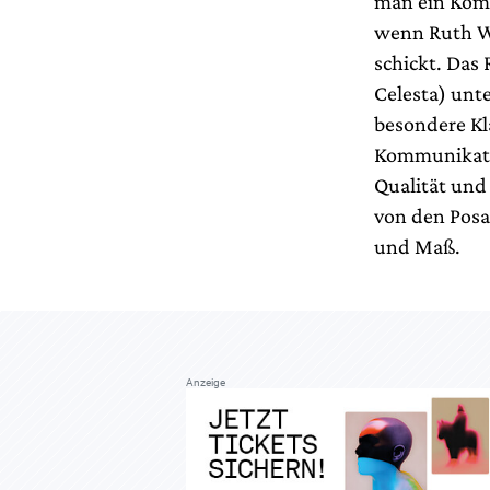
man ein Koma
wenn Ruth We
schickt. Das
Celesta) unt
besondere Kl
Kommunikatio
Qualität und
von den Pos
und Maß.
Anzeige