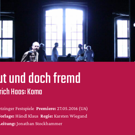
ut und doch fremd
drich Haas: Koma
zinger Festspiele
Premiere:
27.05.2016 (UA)
orlage:
Händl Klaus
Regie:
Karsten Wiegand
Leitung:
Jonathan Stockhammer