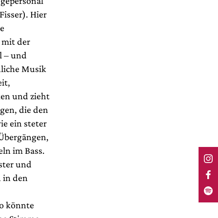
egepersonal
isser). Hier
te
 mit der
l – und
nliche Musik
it,
en und zieht
gen, die den
e ein steter
 Übergängen,
ln im Bass.
ster und
 in den
So könnte