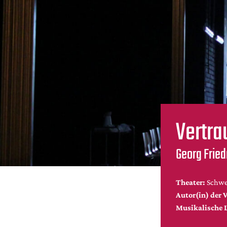
Vertra
Georg Frie
Theater:
Schwet
Autor(in) der V
Musikalische 