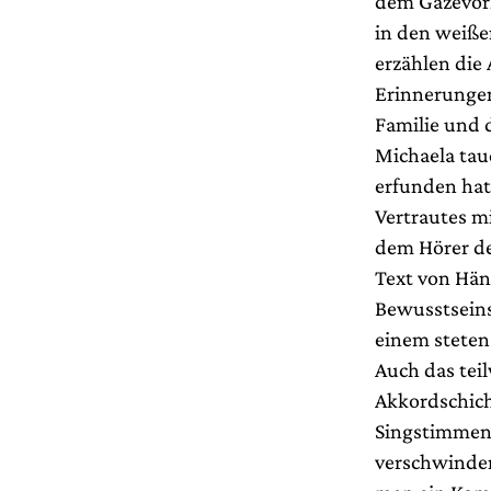
dem Gazevorh
in den weißen
erzählen die
Erinnerungen
Familie und d
Michaela tauc
erfunden hat
Vertrautes m
dem Hörer de
Text von Händ
Bewusstseins
einem stete
Auch das tei
Akkordschicht
Singstimmen
verschwinden