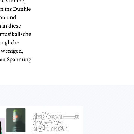
ine Stimme,
n ins Dunkle
eon und
 in diese
 musikalische
angliche
e wenigen,
ben Spannung