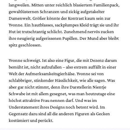
Mediadaten
langweilen. Mitten unter reichlich blasiertem Familienpack,
gewaltlüsternen Schranzen und zickig aufgetakelter
Suche
Damenwelt. Größer könnte der Kontrast kaum sein zur
Yvonne. Ein hautblasses, sackplumpes Kleid trägt sie und ihr
Hut ist trutschtantig schlicht. Zunehmend nervös zucken
ihre neugierig aufgerissenen Pupillen. Der Mund aber bleibt
spitz geschlossen.
Yvonne schweigt. Ist also eine Figur, die mit Dezenz darum
bemüht ist, nicht aufzufallen – also extrem auffällt in einer
Welt der Aufmerksamkeitsgierhälse. Yvonne sei von
schlabbriger, stinkender Hässlichkeit, wie alle sagen. Was
aber gar nicht stimmt, denn ihre Darstellerin Nientje
Schwabe ist mit allem gesegnet, was man heutzutage eine
höchst attraktive Frau nennen darf. Und was im
Understatement ihres Designs noch betont wird. Im
Gegensatz dazu sind all die anderen Figuren als Gecken
kostümiert und perückt.