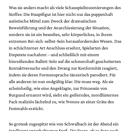
Was sie anders macht als viele Schauspielinszenierungen des
Stoffes: Die Hauptfigur ist hier nicht nur das puppenhaft
autistische Mittel zum Zweck der dramatischen
Beweisführung und der Anarchiesierung der Situation,
sondern sie ist ein beseeltes, sehr körperliches, in ihrem
extremen Bei-sich-selbst-Sein herausforderndes Wesen. Das
in schüchterner Art Anschluss ersehnt, Spielarten des
Etepetete nachahmt – und schließlich mit einem
hinreißenden Ballett-Solo auf die schmerzhaft gescheiterten
Kontaktversuche und den Zwang zur Konformität reagiert,
indem sie deren Formensprache tänzerisch parodiert. Für
alle anderen ist nun endgültig klar: Die muss weg. Als sie
scheinheilig, wie eine Angeklagte, zur Prinzessin von
Burgund ernannt wird, sieht ein geiferndes, mordlüsternes
Pack maliziös lächelnd zu, wie Yvonne an einer Gräte des
Festmahls erstickt.
So grotesk zugespitzt wie von Schwalbach ist der Abend ein
intelligent unterhaltsamer Spaß. Die Frage, ob es dazu auch