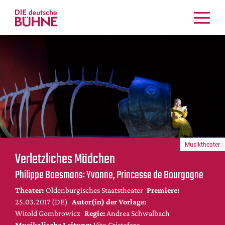
Kritiken
Schauspiel
Musiktheater
Tanz
Crossover
Bühnenwelt
Festivals & Veranstaltungen
Musiktheater
Menschen & Theater
Verletzliches Mädchen
Themen
Philippe Boesmans: Yvonne, Princesse de Bourgogne
Internationales
Theater:
Oldenburgisches Staatstheater
Premiere:
Nachrufe
25.03.2017 (DE)
Autor(in) der Vorlage:
Medientipps
Witold Gombrowicz
Regie:
Andrea Schwalbach
Musikalische Leitung:
Vito Cristofaro