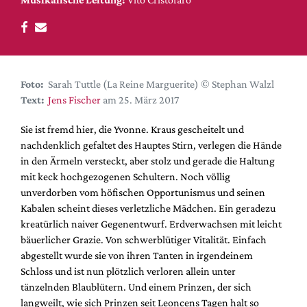
DdB-map
Kalender
Premierensuche
Festival-Planer
Foto:
Sarah Tuttle (La Reine Marguerite) © Stephan Walzl
Hefte
Text:
Jens Fischer
am 25. März 2017
Alle Hefte
Sie ist fremd hier, die Yvonne. Kraus gescheitelt und
Leseproben
nachdenklich gefaltet des Hauptes Stirn, verlegen die Hände
in den Ärmeln versteckt, aber stolz und gerade die Haltung
Podcast
mit keck hochgezogenen Schultern. Noch völlig
Service
unverdorben vom höfischen Opportunismus und seinen
Kabalen scheint dieses verletzliche Mädchen. Ein geradezu
Shop / Abo
kreatürlich naiver Gegenentwurf. Erdverwachsen mit leicht
Newsletter
bäuerlicher Grazie. Von schwerblütiger Vitalität. Einfach
Redaktion
abgestellt wurde sie von ihren Tanten in irgendeinem
Schloss und ist nun plötzlich verloren allein unter
Autor:innen
tänzelnden Blaublütern. Und einem Prinzen, der sich
Partner
langweilt, wie sich Prinzen seit Leoncens Tagen halt so