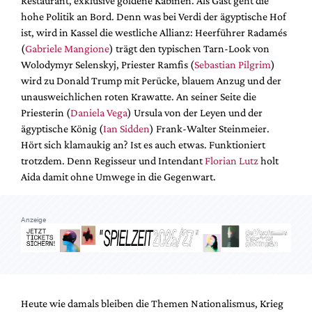
Restaurant, exklusive goldene Kabinen. Als Gast geht die
Mediadaten
hohe Politik an Bord. Denn was bei Verdi der ägyptische Hof
Suche
ist, wird in Kassel die westliche Allianz: Heerführer Radamés
(
Gabriele Mangione
) trägt den typischen Tarn-Look von
Wolodymyr Selenskyj, Priester Ramfis (
Sebastian Pilgrim
)
wird zu Donald Trump mit Perücke, blauem Anzug und der
unausweichlichen roten Krawatte. An seiner Seite die
Priesterin (
Daniela Vega
) Ursula von der Leyen und der
ägyptische König (
Ian Sidden
) Frank-Walter Steinmeier.
Hört sich klamaukig an? Ist es auch etwas. Funktioniert
trotzdem. Denn Regisseur und Intendant
Florian Lutz
holt
Aida damit ohne Umwege in die Gegenwart.
Anzeige
Heute wie damals bleiben die Themen Nationalismus, Krieg