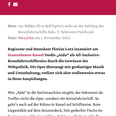
DdB-map
Kalender
Premierensuche
Foto:
Ian Sidden (Il re dell'Egitto) steht an der Rehling des
Festival-Planer
Kreuzfahrtschiffs Aida. © Sylwester Pawliczek
Hefte
Text:
Vera John
am 1. November 2025
Alle Hefte
Regisseur und Intendant Florian Lutz inszeniert am
Leseproben
Staatstheater Kassel
Verdis „Aida“ als All-inclusive-
Kreuzfahrtschiffsreise durch die Gewässer der
Podcast
Weltpolitik. Die Oper überzeugt mit großartiger Musik
Service
und Unterhaltung, verliert sich aber stellenweise etwas
in ihren Anspielungen.
Shop / Abo
Newsletter
Wer „Aida“ in die Suchmaschine eingibt, der bekommt als
Redaktion
Treffer nicht die Oper, sondern ein Kreuzfahrtschiff. So
Autor:innen
geht’s auch auf der Bühne in Kassel auf Schiffsreise. Rote
Liegestühle auf dem Sonnendeck, fein gedeckte Tische im
Partner