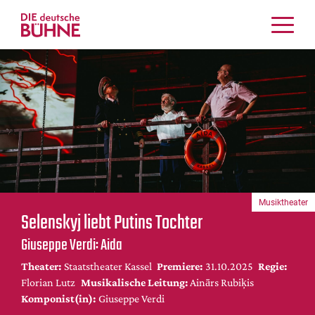
Kritiken
Schauspiel
Musiktheater
Tanz
Crossover
Bühnenwelt
Festivals & Veranstaltungen
Musiktheater
Menschen & Theater
Selenskyj liebt Putins Tochter
Themen
Giuseppe Verdi: Aida
Internationales
Theater:
Staatstheater Kassel
Premiere:
31.10.2025
Regie:
Nachrufe
Florian Lutz
Musikalische Leitung:
Ainārs Rubiķis
Medientipps
Komponist(in):
Giuseppe Verdi