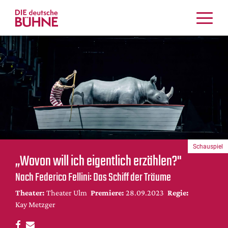
Kritiken
Schauspiel
Musiktheater
Tanz
Crossover
Bühnenwelt
Festivals & Veranstaltungen
Schauspiel
Menschen & Theater
„Wovon will ich eigentlich erzählen?"
Themen
Nach Federico Fellini: Das Schiff der Träume
Internationales
Theater:
Theater Ulm
Premiere:
28.09.2023
Regie:
Nachrufe
Kay Metzger
Medientipps