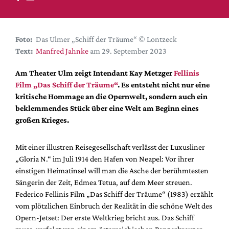
DdB-map
Kalender
Premierensuche
Foto:
Das Ulmer „Schiff der Träume“ © Lontzeck
Text:
Manfred Jahnke
am 29. September 2023
Festival-Planer
Hefte
Am Theater Ulm zeigt Intendant Kay Metzger
Fellinis
Film „Das Schiff der Träume“
. Es entsteht nicht nur eine
Alle Hefte
kritische Hommage an die Opernwelt, sondern auch ein
Leseproben
beklemmendes Stück über eine Welt am Beginn eines
großen Krieges.
Podcast
Service
Mit einer illustren Reisegesellschaft verlässt der Luxusliner
„Gloria N.“ im Juli 1914 den Hafen von Neapel: Vor ihrer
Shop / Abo
einstigen Heimatinsel will man die Asche der berühmtesten
Newsletter
Sängerin der Zeit, Edmea Tetua, auf dem Meer streuen.
Redaktion
Federico Fellinis Film „Das Schiff der Träume“ (1983) erzählt
Autor:innen
vom plötzlichen Einbruch der Realität in die schöne Welt des
Opern-Jetset: Der erste Weltkrieg bricht aus. Das Schiff
Partner