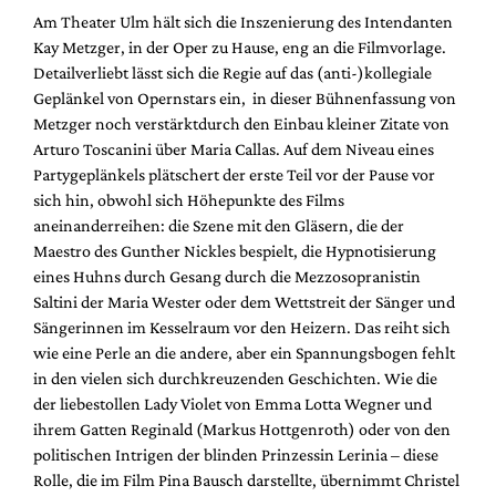
Am Theater Ulm hält sich die Inszenierung des Intendanten
Kay Metzger, in der Oper zu Hause, eng an die Filmvorlage.
Detailverliebt lässt sich die Regie auf das (anti-)kollegiale
Geplänkel von Opernstars ein, in dieser Bühnenfassung von
Metzger noch verstärktdurch den Einbau kleiner Zitate von
Arturo Toscanini über Maria Callas. Auf dem Niveau eines
Partygeplänkels plätschert der erste Teil vor der Pause vor
sich hin, obwohl sich Höhepunkte des Films
aneinanderreihen: die Szene mit den Gläsern, die der
Maestro des Gunther Nickles bespielt, die Hypnotisierung
eines Huhns durch Gesang durch die Mezzosopranistin
Saltini der Maria Wester oder dem Wettstreit der Sänger und
Sängerinnen im Kesselraum vor den Heizern. Das reiht sich
wie eine Perle an die andere, aber ein Spannungsbogen fehlt
in den vielen sich durchkreuzenden Geschichten. Wie die
der liebestollen Lady Violet von Emma Lotta Wegner und
ihrem Gatten Reginald (Markus Hottgenroth) oder von den
politischen Intrigen der blinden Prinzessin Lerinia – diese
Rolle, die im Film Pina Bausch darstellte, übernimmt Christel