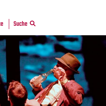
r
daten
ce
Suche