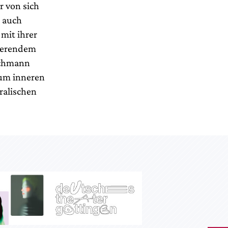
r von sich
r auch
 mit ihrer
hierendem
achmann
zum inneren
ralischen