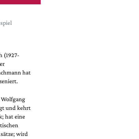
spiel
h (1927-
er
Bachmann hat
eniert.
r Wolfgang
gt und kehrt
; hat eine
otischen
nsätze; wird