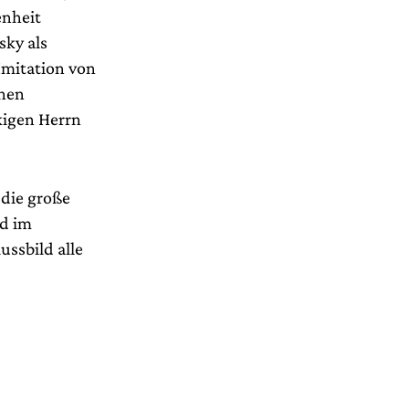
enheit
sky als
Imitation von
chen
kigen Herrn
die große
nd im
ussbild alle