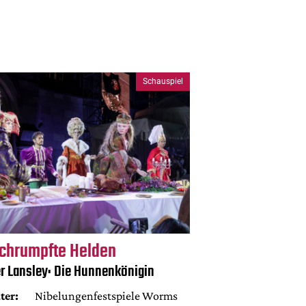
Schauspiel
chrumpfte Helden
er Lansley: Die Hunnenkönigin
ter:
Nibelungenfestspiele Worms