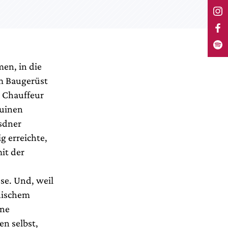
men, in die
m Baugerüst
t Chauffeur
Ruinen
esdner
g erreichte,
it der
se. Und, weil
nischem
hne
en selbst,