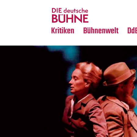
Tanz
Nachrufe
Crossover
Medientipps
Kritiken
Bühnenwelt
Dd