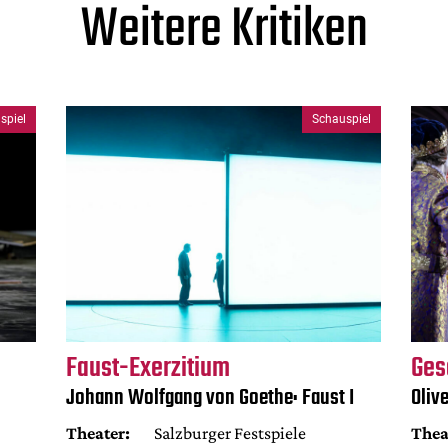
Weitere Kritiken
spiel
Schauspiel
Faust-Exerzitium
Ges
Johann Wolfgang von Goethe: Faust I
Oliv
Theater:
Salzburger Festspiele
Thea