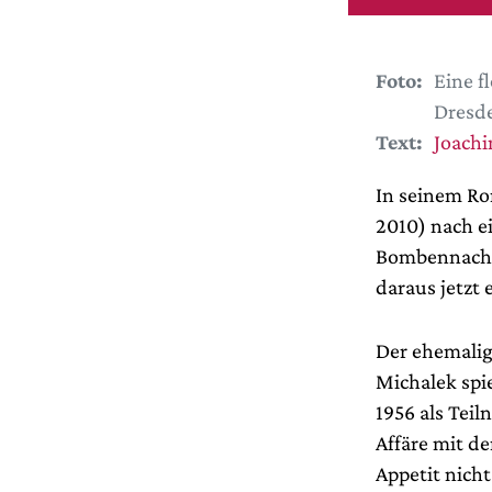
Foto:
Eine f
Dresde
Text:
Joach
In seinem Ro
2010) nach e
Bombennacht 
daraus jetzt
Der ehemalig
Michalek spi
1956 als Tei
Affäre mit d
Appetit nicht