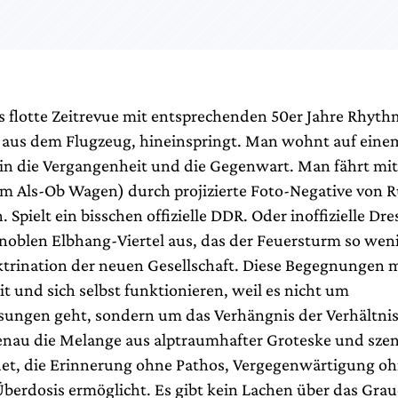
s flotte Zeitrevue mit entsprechenden 50er Jahre Rhyth
aus dem Flugzeug, hineinspringt. Man wohnt auf eine
 in die Vergangenheit und die Gegenwart. Man fährt mi
 im Als-Ob Wagen) durch projizierte Foto-Negative von 
 Spielt ein bisschen offizielle DDR. Oder inoffizielle Dr
noblen Elbhang-Viertel aus, das der Feuersturm so weni
ktrination der neuen Gesellschaft. Diese Begegnungen m
t und sich selbst funktionieren, weil es nicht um
ungen geht, sondern um das Verhängnis der Verhältnis
nau die Melange aus alptraumhafter Groteske und sze
ndet, die Erinnerung ohne Pathos, Vergegenwärtigung o
Überdosis ermöglicht. Es gibt kein Lachen über das Grau