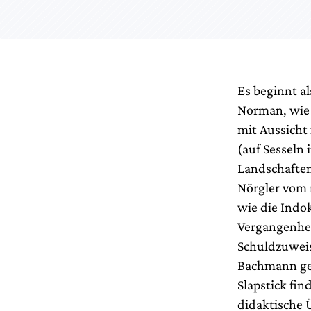
Es beginnt al
Norman, wie 
mit Aussicht
(auf Sesseln
Landschaften.
Nörgler vom 
wie die Indo
Vergangenhei
Schuldzuweis
Bachmann ge
Slapstick fi
didaktische 