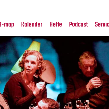
Premierensuche
Alle Hefte
Partne
Festival-Planer
Leseproben
Media
B-map
Kalender
Hefte
Podcast
Servi