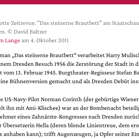
lotte Zeitrevue: "Das steinerne Brautbett" am Staatschau
n. © David Baltzer
im Lange
am 4. Oktober 2011
man „Das steinerne Brautbett“ verarbeitet Harry Mulisc
inem Dresden Besuch 1956 die Zerstörung der Stadt in d
vom 13. Februar 1945. Burgtheater-Regisseur Stefan 
 eine Bühnenversion gemacht und als Dresden Debüt insz
e US-Navy-Pilot Norman Corinth (der gebürtige Wiene
elt ihn mit Ami-Klischee) war an der Bombenacht beteili
lnehmer eines Zahnärzte-Kongresses nach Dresden zurück
er Übersetzerin Hella (deren blonde Linientreue, dem er
s anhaben kann); trifft Augenzeugen, ja Opfer seiner Ei