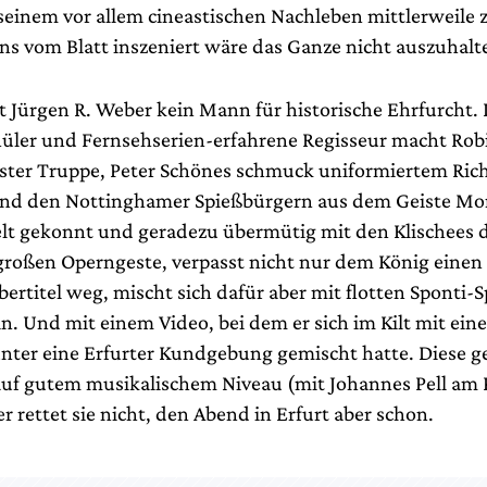
 seinem vor allem cineastischen Nachleben mittlerweil
eins vom Blatt inszeniert wäre das Ganze nicht auszuhalt
t Jürgen R. Weber kein Mann für historische Ehrfurcht.
hüler und Fernsehserien-erfahrene Regisseur macht Rob
ter Truppe, Peter Schönes schmuck uniformiertem Ric
nd den Nottinghamer Spießbürgern aus dem Geiste Mo
ielt gekonnt und geradezu übermütig mit den Klischees
großen Operngeste, verpasst nicht nur dem König eine
bertitel weg, mischt sich dafür aber mit flotten Sponti-
n. Und mit einem Video, bei dem er sich im Kilt mit ei
 unter eine Erfurter Kundgebung gemischt hatte. Diese 
f gutem musikalischem Niveau (mit Johannes Pell am 
r rettet sie nicht, den Abend in Erfurt aber schon.