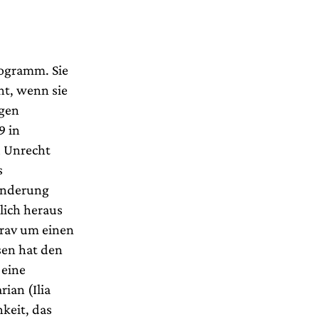
rogramm. Sie
ht, wenn sie
igen
9 in
u Unrecht
s
underung
lich heraus
brav um einen
sen hat den
 eine
ian (Ilia
keit, das