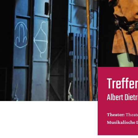
Treffe
Albert Diet
Theater:
Theate
Musikalische 