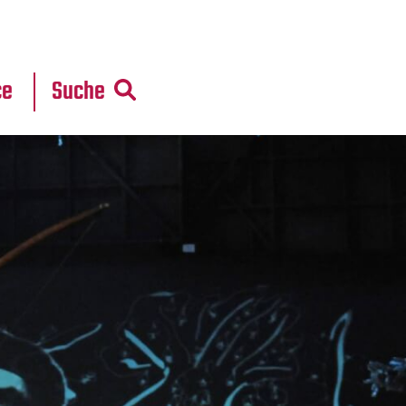
r
daten
ce
Suche