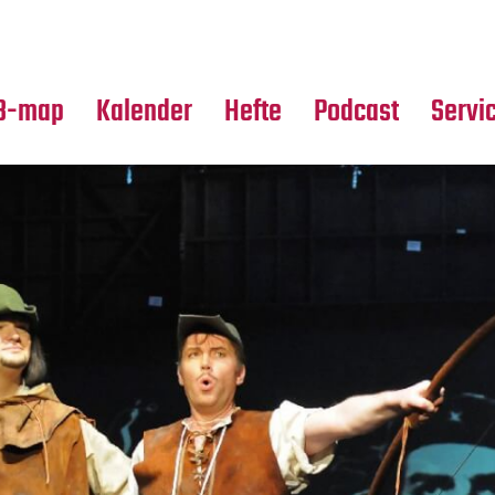
Premierensuche
Alle Hefte
Partne
Festival-Planer
Leseproben
Media
B-map
Kalender
Hefte
Podcast
Servi