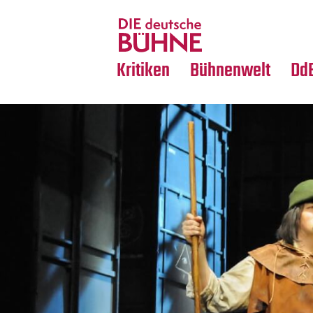
Tanz
Nachrufe
Crossover
Medientipps
Kritiken
Bühnenwelt
Dd