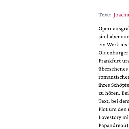
Text:
Joach
Opernausgrab
sind aber au
ein Werk ins
Oldenburger H
Frankfurt ur
übersehenes 
romantische
ihres Schöpf
zu hören. Be
Text, bei de
Plot um den 
Lovestory mi
Papandreou) 