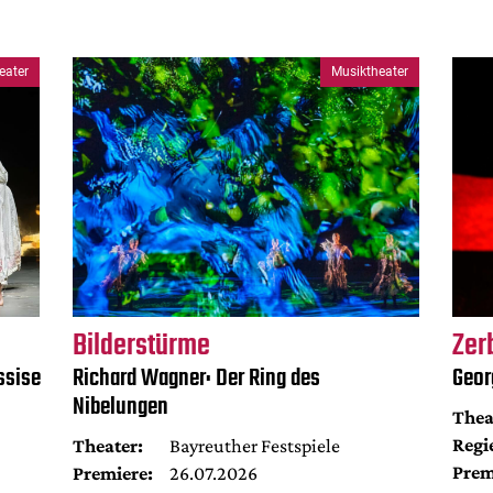
eater
Musiktheater
Bilderstürme
Zer
ssise
Richard Wagner: Der Ring des
Geor
Nibelungen
Thea
Regi
Theater:
Bayreuther Festspiele
Prem
Premiere:
26.07.2026