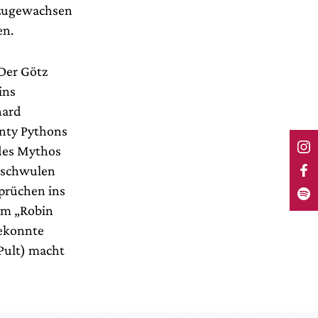
e zugewachsen
en.
 Der Götz
ins
hard
nty Pythons
 des Mythos
n schwulen
Sprüchen ins
nem „Robin
gekonnte
Pult) macht