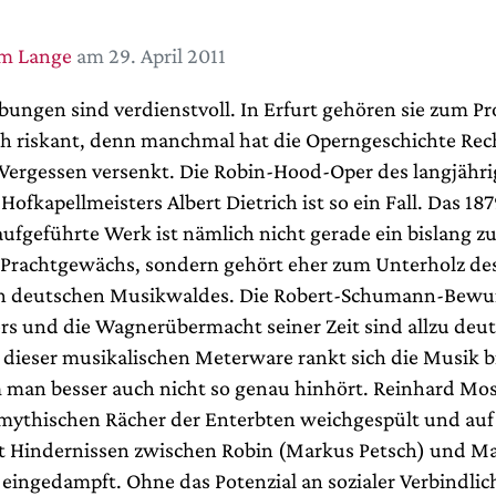
im Lange
am 29. April 2011
ungen sind verdienstvoll. In Erfurt gehören sie zum P
ch riskant, denn manchmal hat die Operngeschichte Rec
 Vergessen versenkt. Die Robin-Hood-Oper des langjähr
ofkapellmeisters Albert Dietrich ist so ein Fall. Das 187
aufgeführte Werk ist nämlich nicht gerade ein bislang z
Prachtgewächs, sondern gehört eher zum Unterholz de
n deutschen Musikwaldes. Die Robert-Schumann-Bew
ers und die Wagnerübermacht seiner Zeit sind allzu deut
i dieser musikalischen Meterware rankt sich die Musik 
m man besser auch nicht so genau hinhört. Reinhard Mo
mythischen Rächer der Enterbten weichgespült und auf
t Hindernissen zwischen Robin (Markus Petsch) und Mar
eingedampft. Ohne das Potenzial an sozialer Verbindlich