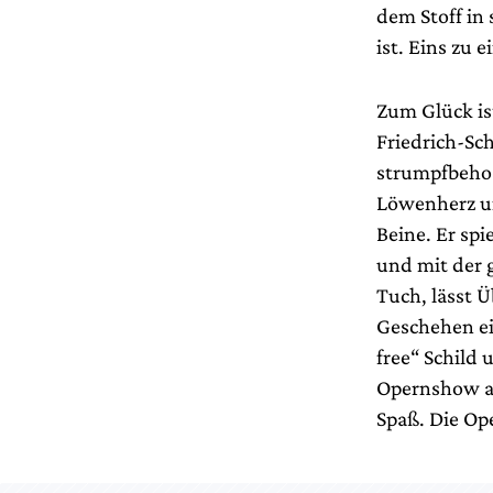
dem Stoff in
ist. Eins zu 
Zum Glück is
Friedrich-Sc
strumpfbehos
Löwenherz u
Beine. Er sp
und mit der 
Tuch, lässt Ü
Geschehen ei
free“ Schild
Opernshow au
Spaß. Die Ope