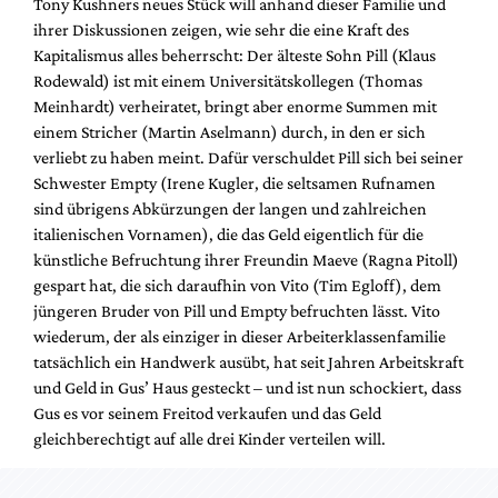
Tony Kushners neues Stück will anhand dieser Familie und
Mediadaten
ihrer Diskussionen zeigen, wie sehr die eine Kraft des
Suche
Kapitalismus alles beherrscht: Der älteste Sohn Pill (Klaus
Rodewald) ist mit einem Universitätskollegen (Thomas
Meinhardt) verheiratet, bringt aber enorme Summen mit
einem Stricher (Martin Aselmann) durch, in den er sich
verliebt zu haben meint. Dafür verschuldet Pill sich bei seiner
Schwester Empty (Irene Kugler, die seltsamen Rufnamen
sind übrigens Abkürzungen der langen und zahlreichen
italienischen Vornamen), die das Geld eigentlich für die
künstliche Befruchtung ihrer Freundin Maeve (Ragna Pitoll)
gespart hat, die sich daraufhin von Vito (Tim Egloff), dem
jüngeren Bruder von Pill und Empty befruchten lässt. Vito
wiederum, der als einziger in dieser Arbeiterklassenfamilie
tatsächlich ein Handwerk ausübt, hat seit Jahren Arbeitskraft
und Geld in Gus’ Haus gesteckt – und ist nun schockiert, dass
Gus es vor seinem Freitod verkaufen und das Geld
gleichberechtigt auf alle drei Kinder verteilen will.