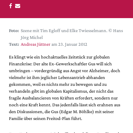
DdB-map
Kalender
Premierensuche
Foto:
Szene mit Tim Egloff und Elke Twiesselmann. © Hans
Festival-Planer
Jörg Michel
Hefte
Text:
Andreas Jüttner
am 23. Januar 2012
Alle Hefte
Es klingt wie ein hochaktuelles Zeitstück zur globalen
Leseproben
Finanzkrise: Der alte Ex-Gewerkschaftler Gus will sich
umbringen – vordergründig aus Angst vor Alzheimer, doch
Podcast
vielmehr ist ihm jeglicher Lebensantrieb abhanden
Service
gekommen, weil es nichts mehr zu bewegen und zu
verhandeln gibt im globalen Kapitalismus, der nicht das
Shop / Abo
fragile Ausbalancieren von Kräften erfordert, sondern nur
Newsletter
noch eine Kraft kennt. Das jedenfalls lässt sich erahnen aus
Redaktion
den Diskussionen, die Gus (Edgar M. Böhlke) mit seiner
Familie über seinen Freitod-Plan führt.
Autor:innen
Partner