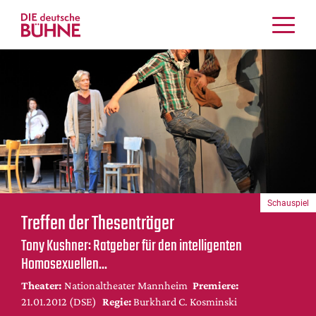
Kritiken
Schauspiel
Musiktheater
Tanz
Crossover
Bühnenwelt
Festivals & Veranstaltungen
Schauspiel
Menschen & Theater
Treffen der Thesenträger
Themen
Tony Kushner: Ratgeber für den intelligenten
Internationales
Homosexuellen...
Nachrufe
Theater:
Nationaltheater Mannheim
Premiere:
Medientipps
21.01.2012 (DSE)
Regie:
Burkhard C. Kosminski