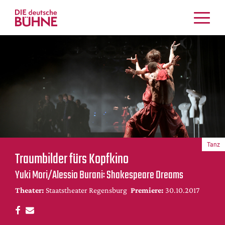
Kritiken
Schauspiel
Musiktheater
Tanz
Crossover
Bühnenwelt
Festivals & Veranstaltungen
Tanz
Menschen & Theater
Traumbilder fürs Kopfkino
Themen
Yuki Mori/Alessio Burani: Shakespeare Dreams
Internationales
Theater:
Staatstheater Regensburg
Premiere:
30.10.2017
Nachrufe
Medientipps