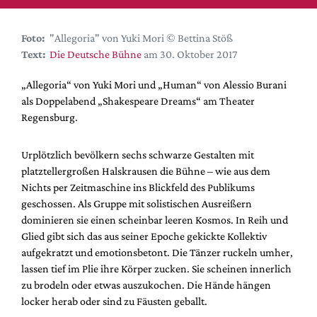
DdB-map
Kalender
Foto:
"Allegoria" von Yuki Mori © Bettina Stöß
Premierensuche
Text:
Die Deutsche Bühne
am 30. Oktober 2017
Festival-Planer
„Allegoria“ von Yuki Mori und „Human“ von Alessio Burani
Hefte
als Doppelabend „Shakespeare Dreams“ am Theater
Regensburg.
Alle Hefte
Leseproben
Urplötzlich bevölkern sechs schwarze Gestalten mit
Podcast
platztellergroßen Halskrausen die Bühne – wie aus dem
Nichts per Zeitmaschine ins Blickfeld des Publikums
Service
geschossen. Als Gruppe mit solistischen Ausreißern
dominieren sie einen scheinbar leeren Kosmos. In Reih und
Shop / Abo
Glied gibt sich das aus seiner Epoche gekickte Kollektiv
Newsletter
aufgekratzt und emotionsbetont. Die Tänzer ruckeln umher,
Redaktion
lassen tief im Plie ihre Körper zucken. Sie scheinen innerlich
Autor:innen
zu brodeln oder etwas auszukochen. Die Hände hängen
locker herab oder sind zu Fäusten geballt.
Partner