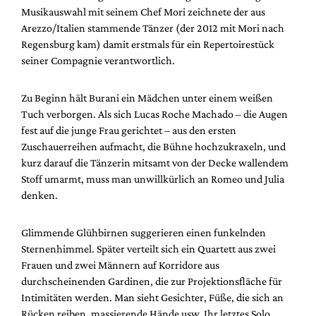
Musikauswahl mit seinem Chef Mori zeichnete der aus
Arezzo/Italien stammende Tänzer (der 2012 mit Mori nach
Regensburg kam) damit erstmals für ein Repertoirestück
seiner Compagnie verantwortlich.
Zu Beginn hält Burani ein Mädchen unter einem weißen
Tuch verborgen. Als sich Lucas Roche Machado – die Augen
fest auf die junge Frau gerichtet – aus den ersten
Zuschauerreihen aufmacht, die Bühne hochzukraxeln, und
kurz darauf die Tänzerin mitsamt von der Decke wallendem
Stoff umarmt, muss man unwillkürlich an Romeo und Julia
denken.
Glimmende Glühbirnen suggerieren einen funkelnden
Sternenhimmel. Später verteilt sich ein Quartett aus zwei
Frauen und zwei Männern auf Korridore aus
durchscheinenden Gardinen, die zur Projektionsfläche für
Intimitäten werden. Man sieht Gesichter, Füße, die sich an
Rücken reiben, massierende Hände usw. Ihr letztes Solo