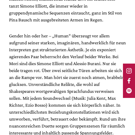
tanzt Simone Elliott, die immer wieder in
gruppendynamische Sequenzen eintaucht, ganz im Stil von
Pina Bausch mit ausgebreiteten Armen im Regen.
Gender hin oder her – „Human“ überzeugt vor allem
aufgrund seiner starken, imaginären, handwerklich für neun
Interpreten gut strukturierten Ästhetik. Je ein exponiert
agierendes Paar beherrscht den Verlauf beider Werke. Bei
Mori sind dies Simone Elliott und Alessio Burani. Nur sie
beide tragen rot. Über zwei seitliche Türen arbeiten sie sich
an die Rampe vor. Man hört sie zuerst noch atmen, brabbeln,
glucksen. Unverständliche Relikte, die wohl auf
Shakespeares wortgewaltigen Sprachfundus verweisen
sollen. Mit jedem Soundwechsel (Musik: Julia Kent, Max
Richter, Ezio Bosso) kommen sie sich körperlich näher. In
unterschiedlichsten Beziehungskonstellationen wird sich
umworben, verführt, betrauert oder bekämpft. Rund um ihre
nuancenreichen Duette sorgen Gruppenszenen für räumlich
interessante und inhaltlich passende Spannungsfelder.