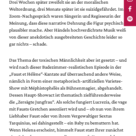
Drei Wochen später zweifelt sie an der moralischen
Weltordnung, drei Monate später ist sie suizidgefährdet. Im
Zoom-Nachgespräch waren Sängerin und Regisseurin der
Meinung, dass diese narrative Dehnung die Figur psychisch
plausibler mache. Aber Händels hochverdichtete Musik weiß
von dieser anekdotisch ausgebreiteten Geschichte leider so
gar nichts – schade.
Das Thema der toxischen Männlichkeit aber ist gesetzt – und
wird nach dieser Badezimmer-realistischen Episode in der
„Faust et Hélène“-Kantate auf überraschend andere Weise,
nämlich in Form einer metaphorisch-artifiziellen Varietee-
Show mit Méphistophélès als Bühnenmagier, abgehandelt.
Dessen Haupt-Showact ist thematisch zielführenderweise
die „Zersägte Jungfrau“. Als solche fungiert Lucrezia, die vage
mit Fausts Gretchen assoziiert wird und – ob nun von ihrem
Liebhaber Faust oder von ihrem Vergewaltiger Sextus
Tarquinius, sei dahingestellt – ein Baby zu bemuttern hat.
Wenn Helena erscheint, himmelt Faust statt ihrer zunächst