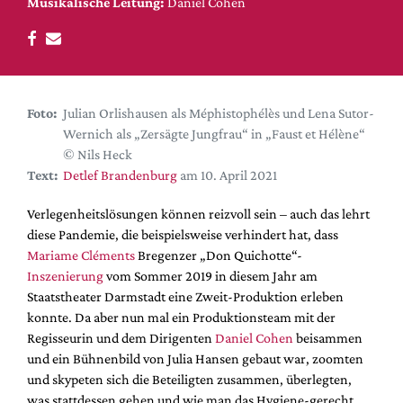
DdB-map
Musikalische Leitung:
Daniel Cohen
Kalender
Premierensuche
Festival-Planer
Foto:
Julian Orlishausen als Méphistophélès und Lena Sutor-
Hefte
Wernich als „Zersägte Jungfrau“ in „Faust et Hélène“
© Nils Heck
Alle Hefte
Text:
Detlef Brandenburg
am 10. April 2021
Leseproben
Verlegenheitslösungen können reizvoll sein – auch das lehrt
Podcast
diese Pandemie, die beispielsweise verhindert hat, dass
Service
Mariame Cléments
Bregenzer „Don Quichotte“-
Inszenierung
vom Sommer 2019 in diesem Jahr am
Shop / Abo
Staatstheater Darmstadt eine Zweit-Produktion erleben
Newsletter
konnte. Da aber nun mal ein Produktionsteam mit der
Redaktion
Regisseurin und dem Dirigenten
Daniel Cohen
beisammen
und ein Bühnenbild von Julia Hansen gebaut war, zoomten
Autor:innen
und skypeten sich die Beteiligten zusammen, überlegten,
Partner
was stattdessen gehen und wie man das Hygiene-gerecht