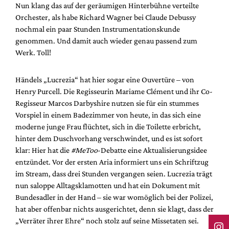
Nun klang das auf der geräumigen Hinterbühne verteilte
Orchester, als habe Richard Wagner bei Claude Debussy
nochmal ein paar Stunden Instrumentationskunde
genommen. Und damit auch wieder genau passend zum
Werk. Toll!
Händels „Lucrezia“ hat hier sogar eine Ouvertüre – von
Henry Purcell. Die Regisseurin Mariame Clément und ihr Co-
Regisseur Marcos Darbyshire nutzen sie für ein stummes
Vorspiel in einem Badezimmer von heute, in das sich eine
moderne junge Frau flüchtet, sich in die Toilette erbricht,
hinter dem Duschvorhang verschwindet, und es ist sofort
klar: Hier hat die
#MeToo
-Debatte eine Aktualisierungsidee
entzündet. Vor der ersten Aria informiert uns ein Schriftzug
im Stream, dass drei Stunden vergangen seien. Lucrezia trägt
nun saloppe Alltagsklamotten und hat ein Dokument mit
Bundesadler in der Hand – sie war womöglich bei der Polizei,
hat aber offenbar nichts ausgerichtet, denn sie klagt, dass der
„Verräter ihrer Ehre“ noch stolz auf seine Missetaten sei.