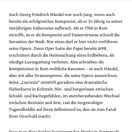
Auch Georg Friedrich Händel war noch jung, wenn auch
bereits ein erfolgreicher Komponist, als er 21-jährig zu seiner
vierjährigen Italienreise aufbrach. Als er 1706 in Rom
eintrifft, ist er als Komponist und Tastenvirtuose schnell die
Sensation der Stadt. Nur eines darf er hier nicht vorführen:
seine Opern. Denn Oper hatte der Papst bereits 1698,
erschüttert durch die Heimsuchung eines Erdbebens, als
sündige Luxusgattung verboten. Also schrieben die
Komponisten in Rom weltliche Kantaten – so auch Händel,
aber mit aller Dramenpower, die seine Opern auszeichnet.
Seine „Lucrezia“ entwirft geradezu eine dramatische
Fieberkurve in Echtzeit: Hin- und hergerissen zwischen
Schuld- und Rachegefühlen, im atemberaubenden Wechsel
zwischen Rezitativ und Arie, rast die vergewaltigte
Tugendheldin auf ihren Selbstmord zu, den sie zum Fanal
ihrer Unschuld macht.
Dass man diese beiden faszinierenden Werke in Darmstadt