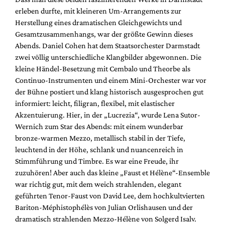
erleben durfte, mit kleineren Um-Arrangements zur
Herstellung eines dramatischen Gleichgewichts und
Gesamtzusammenhangs, war der größte Gewinn dieses
Abends. Daniel Cohen hat dem Staatsorchester Darmstadt
zwei völlig unterschiedliche Klangbilder abgewonnen. Die
kleine Händel-Besetzung mit Cembalo und Theorbe als
Continuo-Instrumenten und einem Mini-Orchester war vor
der Bühne postiert und klang historisch ausgesprochen gut
informiert: leicht, filigran, flexibel, mit elastischer
Akzentuierung. Hier, in der „Lucrezia“, wurde Lena Sutor-
Wernich zum Star des Abends: mit einem wunderbar
bronze-warmen Mezzo, metallisch stabil in der Tiefe,
leuchtend in der Höhe, schlank und nuancenreich in
Stimmführung und Timbre. Es war eine Freude, ihr
zuzuhören! Aber auch das kleine „Faust et Hélène“-Ensemble
war richtig gut, mit dem weich strahlenden, elegant
geführten Tenor-Faust von David Lee, dem hochkultvierten
Bariton-Méphistophélès von Julian Orlishausen und der
dramatisch strahlenden Mezzo-Hélène von Solgerd Isalv.