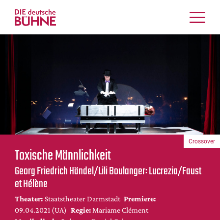
Kritiken
Schauspiel
Musiktheater
Tanz
Crossover
Bühnenwelt
Festivals & Veranstaltungen
Crossover
Menschen & Theater
Toxische Männlichkeit
Themen
Georg Friedrich Händel/Lili Boulanger: Lucrezia/Faust
Internationales
et Hélène
Nachrufe
Theater:
Staatstheater Darmstadt
Premiere:
Medientipps
09.04.2021 (UA)
Regie:
Mariame Clément