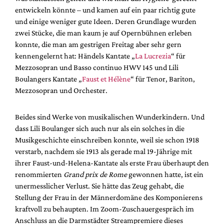
Mediadaten
entwickeln könnte – und kamen auf ein paar richtig gute
und einige weniger gute Ideen. Deren Grundlage wurden
Suche
zwei Stücke, die man kaum je auf Opernbühnen erleben
konnte, die man am gestrigen Freitag aber sehr gern
kennengelernt hat: Händels Kantate „
La Lucrezia
“ für
Mezzosopran und Basso continuo HWV 145 und Lili
Boulangers Kantate „
Faust et Hélène
“ für Tenor, Bariton,
Mezzosopran und Orchester.
Beides sind Werke von musikalischen Wunderkindern. Und
dass Lili Boulanger sich auch nur als ein solches in die
Musikgeschichte einschreiben konnte, weil sie schon 1918
verstarb, nachdem sie 1913 als gerade mal 19-Jährige mit
ihrer Faust-und-Helena-Kantate als erste Frau überhaupt den
renommierten
Grand prix de Rome
gewonnen hatte, ist ein
unermesslicher Verlust. Sie hätte das Zeug gehabt, die
Stellung der Frau in der Männerdomäne des Komponierens
kraftvoll zu behaupten. Im Zoom-Zuschauergespräch im
Anschluss an die Darmstädter Streampremiere dieses