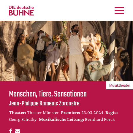
Kritiken
Schauspiel
Musiktheater
Tanz
Crossover
Bühnenwelt
Festivals & Veranstaltungen
Musiktheater
Menschen & Theater
Menschen, Tiere, Sensationen
Themen
Jean-Philippe Rameau: Zoroastre
Internationales
Theater:
Theater Münster
Premiere:
23.03.2024
Regie:
Nachrufe
Georg Schütky
Musikalische Leitung:
Bernhard Forck
Medientipps