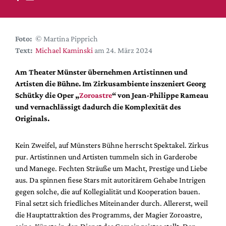
DdB-map
Kalender
Premierensuche
Foto:
© Martina Pipprich
Text:
Michael Kaminski
am 24. März 2024
Festival-Planer
Hefte
Am Theater Münster übernehmen Artistinnen und
Artisten die Bühne. Im Zirkusambiente inszeniert Georg
Alle Hefte
Schütky die Oper „
Zoroastre
“ von Jean-Philippe Rameau
Leseproben
und vernachlässigt dadurch die Komplexität des
Originals.
Podcast
Service
Kein Zweifel, auf Münsters Bühne herrscht Spektakel. Zirkus
pur. Artistinnen und Artisten tummeln sich in Garderobe
Shop / Abo
und Manege. Fechten Sträuße um Macht, Prestige und Liebe
Newsletter
aus. Da spinnen fiese Stars mit autoritärem Gehabe Intrigen
Redaktion
gegen solche, die auf Kollegialität und Kooperation bauen.
Autor:innen
Final setzt sich friedliches Miteinander durch. Allererst, weil
die Hauptattraktion des Programms, der Magier Zoroastre,
Partner