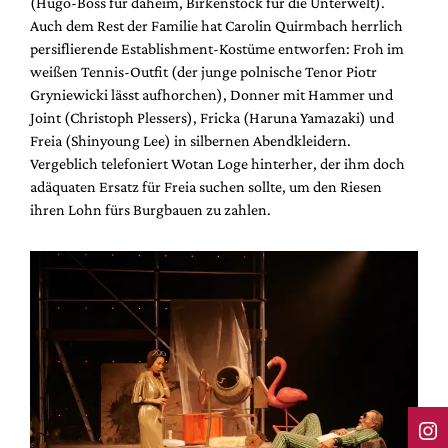
(Hugo-Boss für daheim, Birkenstock für die Unterwelt).
Auch dem Rest der Familie hat Carolin Quirmbach herrlich
persiflierende Establishment-Kostüme entworfen: Froh im
weißen Tennis-Outfit (der junge polnische Tenor Piotr
Gryniewicki lässt aufhorchen), Donner mit Hammer und
Joint (Christoph Plessers), Fricka (Haruna Yamazaki) und
Freia (Shinyoung Lee) in silbernen Abendkleidern.
Vergeblich telefoniert Wotan Loge hinterher, der ihm doch
adäquaten Ersatz für Freia suchen sollte, um den Riesen
ihren Lohn fürs Burgbauen zu zahlen.