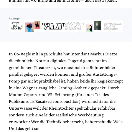
Einmal mit VR-Brille und einmal ohne – doch dazu später.
Mediadaten
Suche
Anzeige
In Co-Regie mit Inga Schulte hat Intendant Markus Dietze
die räumliche Not zur digitalen Tugend gemacht: Im
gemütlichen Theaterzelt, wo maximal drei Bühnenbilder
parallel gelagert werden können und großer Austattungs-
Pomp gar nicht praktikabel ist, haben beide ihr Regiekonzept
in eine Wagner-taugliche Gaming-Ästhetik gepackt. Durch
Motion Capture und VR-Erfahrung (für einen Teil des
Publikums als Zusatzerlebnis buchbar) wird nicht nur die
Unterwasserwelt der Rheintöchter spektakulär erfahrbar,
sondern auch eine leider realistische Werkdeutung
entworfen: Wer die Technik beherrscht, beherrscht die Welt.
Und das geht so: