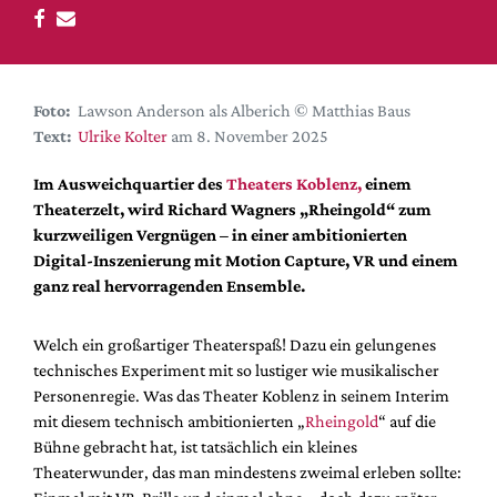
DdB-map
Kalender
Premierensuche
Foto:
Lawson Anderson als Alberich © Matthias Baus
Festival-Planer
Text:
Ulrike Kolter
am 8. November 2025
Hefte
Im Ausweichquartier des
Theaters Koblenz,
einem
Alle Hefte
Theaterzelt, wird Richard Wagners „Rheingold“ zum
Leseproben
kurzweiligen Vergnügen – in einer ambitionierten
Digital-Inszenierung mit Motion Capture, VR und einem
Podcast
ganz real hervorragenden Ensemble.
Service
Welch ein großartiger Theaterspaß! Dazu ein gelungenes
Shop / Abo
technisches Experiment mit so lustiger wie musikalischer
Newsletter
Personenregie. Was das Theater Koblenz in seinem Interim
Redaktion
mit diesem technisch ambitionierten „
Rheingold
“ auf die
Autor:innen
Bühne gebracht hat, ist tatsächlich ein kleines
Theaterwunder, das man mindestens zweimal erleben sollte:
Partner