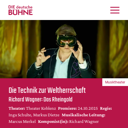
Kritiken
Schauspiel
Musiktheater
Tanz
Crossover
Bühnenwelt
Festivals & Veranstaltungen
Musiktheater
Menschen & Theater
Die Technik zur Weltherrschaft
Themen
Richard Wagner: Das Rheingold
Internationales
Theater:
Theater Koblenz
Premiere:
24.10.2025
Regie:
Nachrufe
Inga Schulte, Markus Dietze
Musikalische Leitung:
Medientipps
Marcus Merkel
Komponist(in):
Richard Wagner