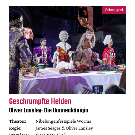
Schauspiel
Geschrumpfte Helden
Oliver Lansley: Die Hunnenkönigin
Theater:
Nibelungenfestspiele Worms
Regie:
James Seager & Oliver Lansley
Premiere:
17.07.2026 (UA)