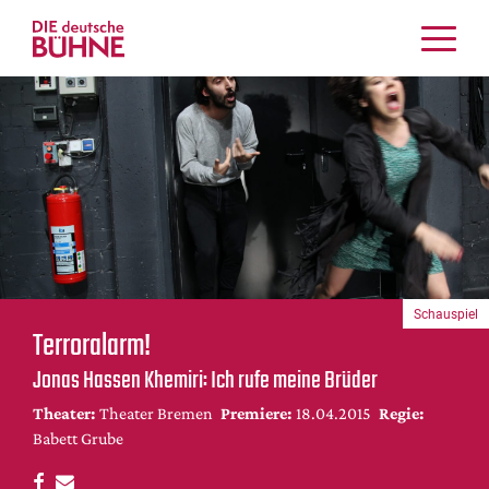
Kritiken
Schauspiel
Musiktheater
Tanz
Crossover
Bühnenwelt
Festivals & Veranstaltungen
Schauspiel
Menschen & Theater
Terroralarm!
Themen
Jonas Hassen Khemiri: Ich rufe meine Brüder
Internationales
Theater:
Theater Bremen
Premiere:
18.04.2015
Regie:
Nachrufe
Babett Grube
Medientipps