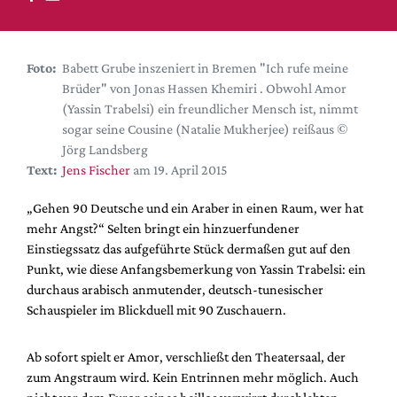
DdB-map
Kalender
Premierensuche
Foto:
Babett Grube inszeniert in Bremen "Ich rufe meine
Brüder" von Jonas Hassen Khemiri . Obwohl Amor
Festival-Planer
(Yassin Trabelsi) ein freundlicher Mensch ist, nimmt
Hefte
sogar seine Cousine (Natalie Mukherjee) reißaus ©
Jörg Landsberg
Alle Hefte
Text:
Jens Fischer
am 19. April 2015
Leseproben
„Gehen 90 Deutsche und ein Araber in einen Raum, wer hat
Podcast
mehr Angst?“ Selten bringt ein hinzuerfundener
Service
Einstiegssatz das aufgeführte Stück dermaßen gut auf den
Punkt, wie diese Anfangsbemerkung von Yassin Trabelsi: ein
Shop / Abo
durchaus arabisch anmutender, deutsch-tunesischer
Newsletter
Schauspieler im Blickduell mit 90 Zuschauern.
Redaktion
Autor:innen
Ab sofort spielt er Amor, verschließt den Theatersaal, der
zum Angstraum wird. Kein Entrinnen mehr möglich. Auch
Partner