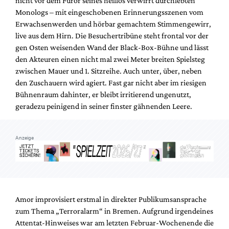
nicht vor dem Furor seines heillos verwirrt durchlebten
Mediadaten
Monologs – mit eingeschobenen Erinnerungsszenen vom
Suche
Erwachsenwerden und hörbar gemachtem Stimmengewirr,
live aus dem Hirn. Die Besuchertribüne steht frontal vor der
gen Osten weisenden Wand der Black-Box-Bühne und lässt
den Akteuren einen nicht mal zwei Meter breiten Spielsteg
zwischen Mauer und 1. Sitzreihe. Auch unter, über, neben
den Zuschauern wird agiert. Fast gar nicht aber im riesigen
Bühnenraum dahinter, er bleibt irritierend ungenutzt,
geradezu peinigend in seiner finster gähnenden Leere.
Anzeige
Amor improvisiert erstmal in direkter Publikumsansprache
zum Thema „Terroralarm“ in Bremen. Aufgrund irgendeines
Attentat-Hinweises war am letzten Februar-Wochenende die