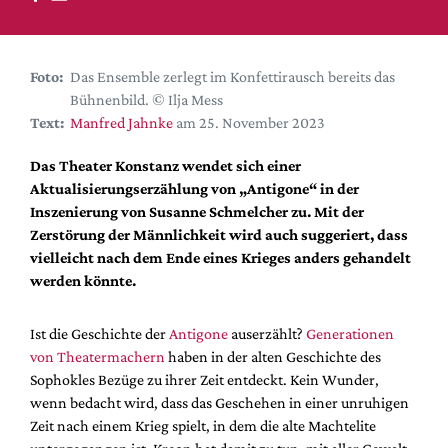
DdB-map
Kalender
Premierensuche
Foto:
Das Ensemble zerlegt im Konfettirausch bereits das
Bühnenbild. © Ilja Mess
Festival-Planer
Text:
Manfred Jahnke
am 25. November 2023
Hefte
Das Theater Konstanz wendet sich einer
Alle Hefte
Aktualisierungserzählung von „Antigone“ in der
Leseproben
Inszenierung von Susanne Schmelcher zu. Mit der
Zerstörung der Männlichkeit wird auch suggeriert, dass
Podcast
vielleicht nach dem Ende eines Krieges anders gehandelt
Service
werden könnte.
Shop / Abo
Ist die Geschichte der
Antigone
auserzählt?
Generationen
Newsletter
von Theatermachern
haben in der alten Geschichte des
Redaktion
Sophokles Bezüge zu ihrer Zeit entdeckt. Kein Wunder,
Autor:innen
wenn bedacht wird, dass das Geschehen in einer unruhigen
Zeit nach einem Krieg spielt, in dem die alte Machtelite
Partner