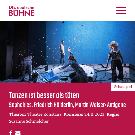
Kritiken
Schauspiel
Musiktheater
Tanz
Crossover
Bühnenwelt
Festivals & Veranstaltungen
Schauspiel
Menschen & Theater
Tanzen ist besser als töten
Themen
Sophokles, Friedrich Hölderlin, Martin Walser: Antigone
Internationales
Theater:
Theater Konstanz
Premiere:
24.11.2023
Regie:
Nachrufe
Susanne Schmelcher
Medientipps