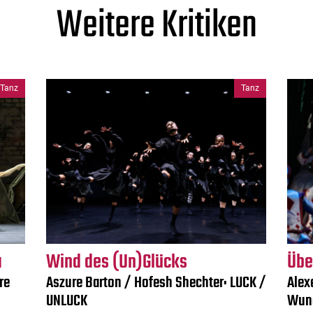
Weitere Kritiken
Tanz
Tanz
a
Wind des (Un)Glücks
Übe
re
Aszure Barton / Hofesh Shechter: LUCK /
Alex
UNLUCK
Wun