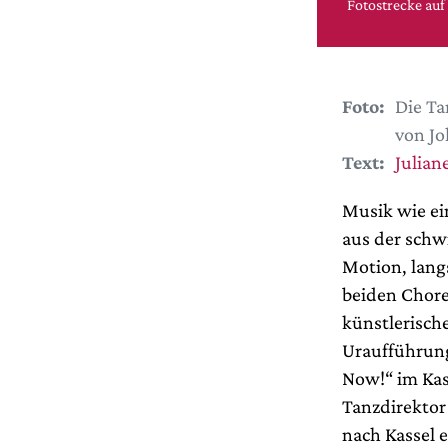
Fotostrecke auf
Foto:
Die Ta
von Jo
Text:
Juliane
Musik wie ei
aus der sch
Motion, lang
beiden Chore
künstlerische
Uraufführung
Now!“ im Kas
Tanzdirektor
nach Kassel 