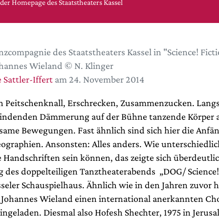
 der Homepage des Staatstheaters Kassel
nzcompagnie des Staatstheaters Kassel in "Science! Fict
hannes Wieland © N. Klinger
 Sattler-Iffert
am 24. November 2014
n Peitschenknall, Erschrecken, Zusammenzucken. Lan
windenden Dämmerung auf der Bühne tanzende Körper a
same Bewegungen. Fast ähnlich sind sich hier die Anfä
ographien. Ansonsten: Alles anders. Wie unterschiedlic
 Handschriften sein können, das zeigte sich überdeutlic
 des doppelteiligen Tanztheaterabends „DOG/ Science! 
seler Schauspielhaus. Ähnlich wie in den Jahren zuvor h
 Johannes Wieland einen international anerkannten C
eingeladen. Diesmal also Hofesh Shechter, 1975 in Jerus