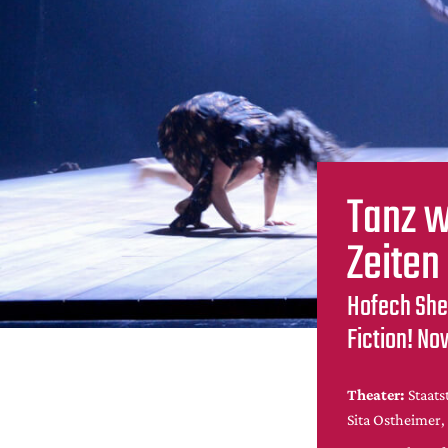
Tanz w
Zeiten
Hofech She
Fiction! No
Theater:
Staats
Sita Ostheimer