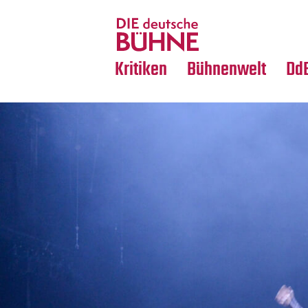
Tanz
Nachrufe
Crossover
Medientipps
Kritiken
Bühnenwelt
Dd