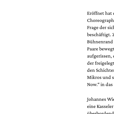
Eröffnet hat
Choreographi
Frage der si
beschäftigt. 
Bühnenrand s
Paare bewegt
aufgerissen, 
der freigeleg
den Schichte
Mikros und si
Now.“ in das
Johannes Wie
eine Kassele
überbordend