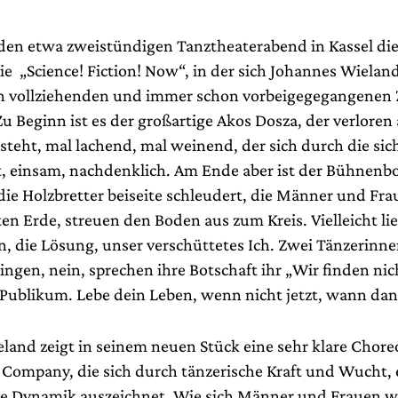
 den etwa zweistündigen Tanztheaterabend in Kassel di
e „Science! Fiction! Now“, in der sich Johannes Wieland
ch vollziehenden und immer schon vorbeigegegangenen
Zu Beginn ist es der großartige Akos Dosza, der verloren
teht, mal lachend, mal weinend, der sich durch die si
, einsam, nachdenklich. Am Ende aber ist der Bühnenb
die Holzbretter beiseite schleudert, die Männer und Fra
ten Erde, streuen den Boden aus zum Kreis. Vielleicht lie
n, die Lösung, unser verschüttetes Ich. Zwei Tänzerinne
ngen, nein, sprechen ihre Botschaft ihr „Wir finden nic
 Publikum. Lebe dein Leben, wenn nicht jetzt, wann da
land zeigt in seinem neuen Stück eine sehr klare Chor
r Company, die sich durch tänzerische Kraft und Wucht, 
e Dynamik auszeichnet. Wie sich Männer und Frauen w