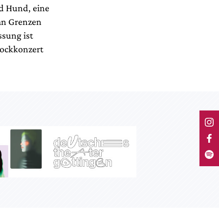
nd Hund, eine
 an Grenzen
ssung ist
 Rockkonzert