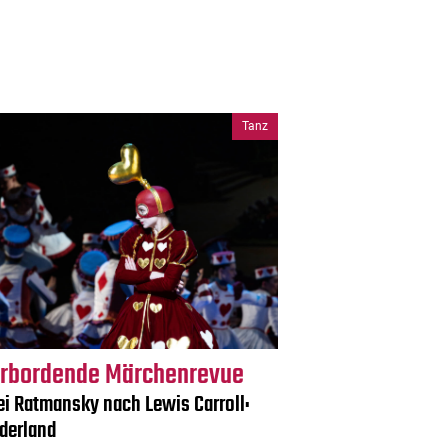
Tanz
rbordende Märchenrevue
ei Ratmansky nach Lewis Carroll:
derland