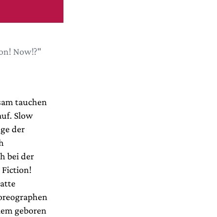
ion! Now!?"
gsam tauchen
uf. Slow
nge der
h
h bei der
Fiction!
atte
horeographen
alem geboren