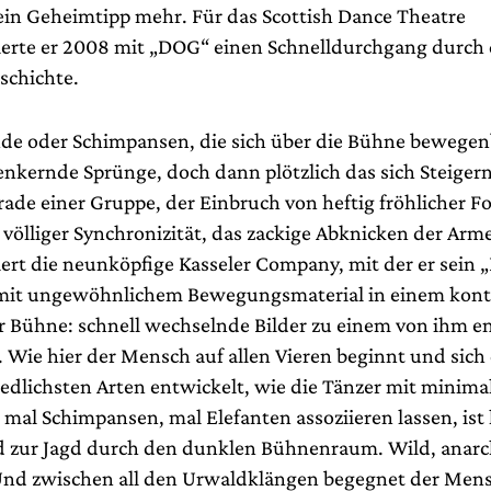
ein Geheimtipp mehr. Für das Scottish Dance Theatre
erte er 2008 mit „DOG“ einen Schnelldurchgang durch 
schichte.
de oder Schimpansen, die sich über die Bühne bewege
enkernde Sprünge, doch dann plötzlich das sich Steiger
rade einer Gruppe, der Einbruch von heftig fröhlicher F
 völliger Synchronizität, das zackige Abknicken der Arm
ert die neunköpfige Kasseler Company, mit der er sein 
mit ungewöhnlichem Bewegungsmaterial in einem kontr
r Bühne: schnell wechselnde Bilder zu einem von ihm e
 Wie hier der Mensch auf allen Vieren beginnt und sic
iedlichsten Arten entwickelt, wie die Tänzer mit minima
al Schimpansen, mal Elefanten assoziieren lassen, ist
d zur Jagd durch den dunklen Bühnenraum. Wild, anarc
Und zwischen all den Urwaldklängen begegnet der Mens