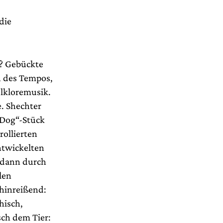
die
n? Gebückte
n des Tempos,
olkloremusik.
e. Shechter
„Dog“-Stück
ollierten
ntwickelten
h dann durch
len
 hinreißend:
hisch,
ch dem Tier: