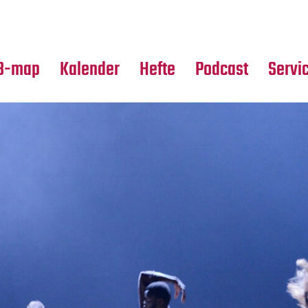
Premierensuche
Alle Hefte
Partne
Festival-Planer
Leseproben
Media
B-map
Kalender
Hefte
Podcast
Servi