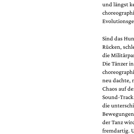
und längst k
choreographi
Evolutionsge
Sind das Hun
Rücken, schl
die Militärpa
Die Tänzer in
choreographi
neu dachte, 
Chaos auf de
Sound-Track.
die untersch
Bewegungen m
der Tanz wir
fremdartig. 