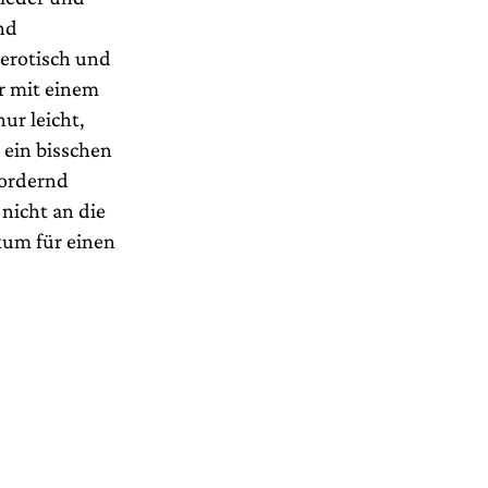
nd
 erotisch und
r mit einem
ur leicht,
 ein bisschen
fordernd
nicht an die
kum für einen