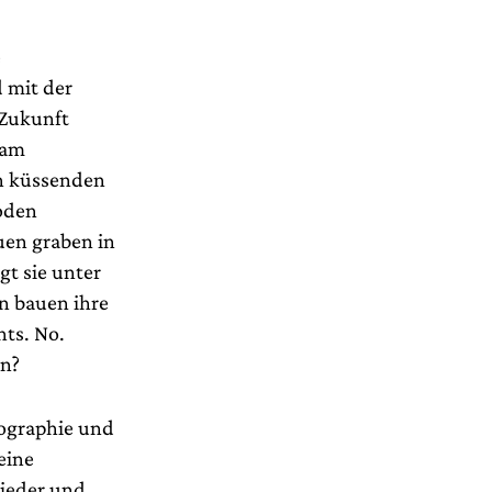
e
 mit der
 Zukunft
 am
ch küssenden
oden
uen graben in
gt sie unter
n bauen ihre
hts. No.
nn?
eographie und
eine
ieder und