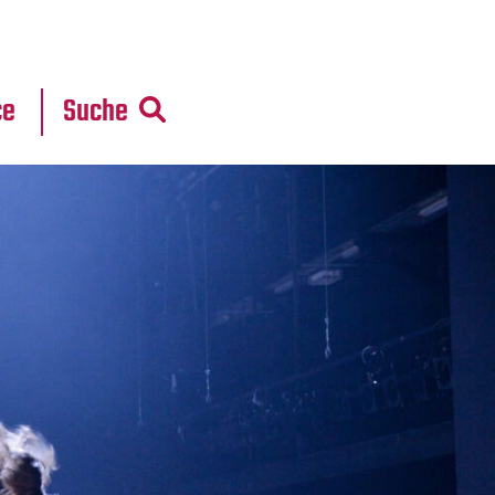
r
daten
ce
Suche