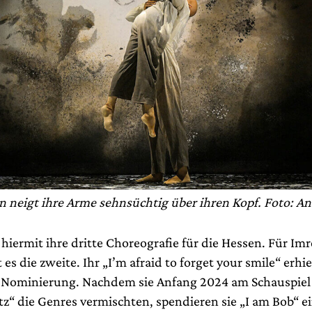
n neigt ihre Arme sehnsüchtig über ihren Kopf. Foto: An
 hiermit ihre dritte Choreografie für die Hessen. Für I
t es die zweite. Ihr „I’m afraid to forget your smile“ erhi
-Nominierung. Nachdem sie Anfang 2024 am Schauspie
z“ die Genres vermischten, spendieren sie „I am Bob“ 