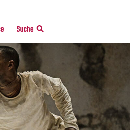
r
daten
ce
Suche