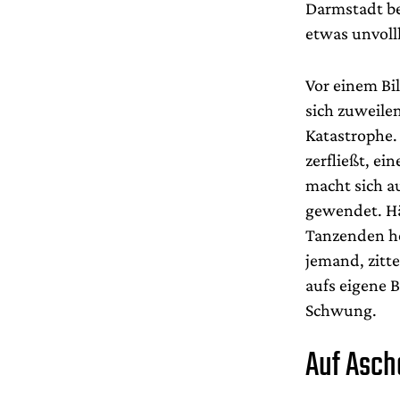
Darmstadt be
etwas unvo
Vor einem Bil
sich zuweile
Katastrophe.
zerfließt, ein
macht sich a
gewendet. Hä
Tanzenden he
jemand, zitte
aufs eigene 
Schwung.
Auf Asch