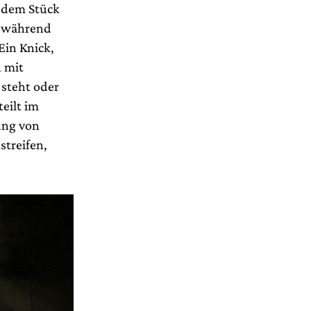
u dem Stück
, während
Ein Knick,
n mit
 steht oder
eilt im
ung von
streifen,