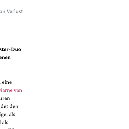
on Verlust
ister-Duo
genen
, eine
Marne van
guren
ndet den
ge, als
 als