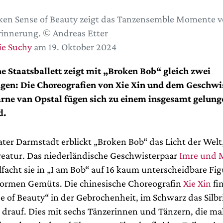
ken Sense of Beauty zeigt das Tanzensemble Momente v
innerung. © Andreas Etter
ie Suchy
am 19. Oktober 2024
e Staatsballett zeigt mit „Broken Bob“ gleich zwei
gen: Die Choreografien von Xie Xin und dem Geschw
rne van Opstal fügen sich zu einem insgesamt gelun
d.
ter Darmstadt erblickt „Broken Bob“ das Licht der Welt
reatur. Das niederländische Geschwisterpaar
Imre und 
lfacht sie in „I am Bob“ auf 16 kaum unterscheidbare Fi
ormen Gemüts. Die chinesische Choreografin
Xie Xin
fi
 of Beauty“ in der Gebrochenheit, im Schwarz das Silbri
 drauf. Dies mit sechs Tänzerinnen und Tänzern, die mal