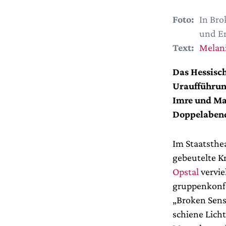
Foto:
In Bro
und Er
Text:
Melan
Das Hessisch
Uraufführun
Imre und Ma
Doppelaben
Im Staatsthea
gebeutelte K
Opstal
vervie
gruppenkonf
„Broken Sense
schiene Licht