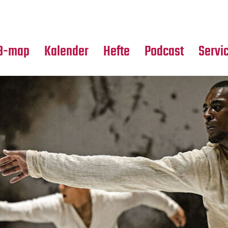
Premierensuche
Alle Hefte
Partne
Festival-Planer
Leseproben
Media
B-map
Kalender
Hefte
Podcast
Servi