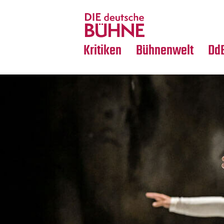
Tanz
Nachrufe
Crossover
Medientipps
Kritiken
Bühnenwelt
Dd