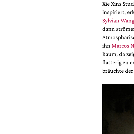
Xie Xins Stu
inspiriert, 
Sylvian Wan
dann strömen
Atmosphärisc
ihn
Marcos N
Raum, da zei
flatterig zu 
bräuchte der