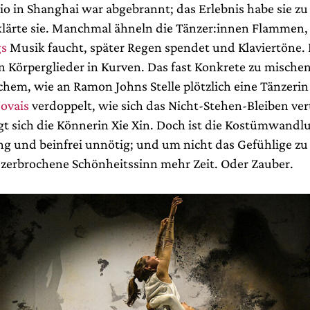
dio in Shanghai war abgebrannt; das Erlebnis habe sie z
erklärte sie. Manchmal ähneln die Tänzer:innen Flammen
gs
Musik faucht, später Regen spendet und Klaviertöne. 
 Körperglieder in Kurven. Das fast Konkrete zu mische
hem, wie an Ramon Johns Stelle plötzlich eine Tänzerin
ovais
verdoppelt, wie sich das Nicht-Stehen-Bleiben vert
gt sich die Könnerin Xie Xin. Doch ist die Kostümwandl
eng und beinfrei unnötig; und um nicht das Gefühlige zu 
 zerbrochene Schönheitssinn mehr Zeit. Oder Zauber.