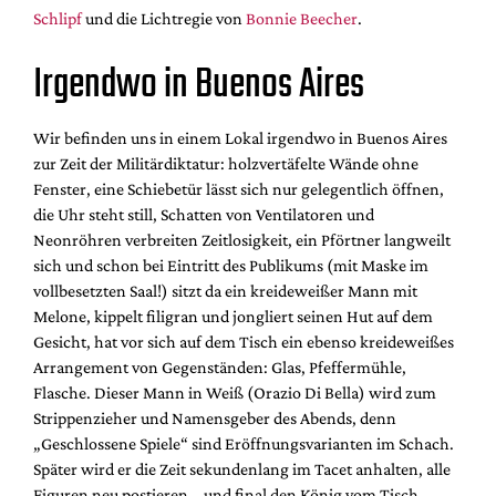
Mediadaten
Schlipf
und die Lichtregie von
Bonnie Beecher
.
Suche
Irgendwo in Buenos Aires
Wir befinden uns in einem Lokal irgendwo in Buenos Aires
zur Zeit der Militärdiktatur: holzvertäfelte Wände ohne
Fenster, eine Schiebetür lässt sich nur gelegentlich öffnen,
die Uhr steht still, Schatten von Ventilatoren und
Neonröhren verbreiten Zeitlosigkeit, ein Pförtner langweilt
sich und schon bei Eintritt des Publikums (mit Maske im
vollbesetzten Saal!) sitzt da ein kreideweißer Mann mit
Melone, kippelt filigran und jongliert seinen Hut auf dem
Gesicht, hat vor sich auf dem Tisch ein ebenso kreideweißes
Arrangement von Gegenständen: Glas, Pfeffermühle,
Flasche. Dieser Mann in Weiß (Orazio Di Bella) wird zum
Strippenzieher und Namensgeber des Abends, denn
„Geschlossene Spiele“ sind Eröffnungsvarianten im Schach.
Später wird er die Zeit sekundenlang im Tacet anhalten, alle
Figuren neu postieren – und final den König vom Tisch