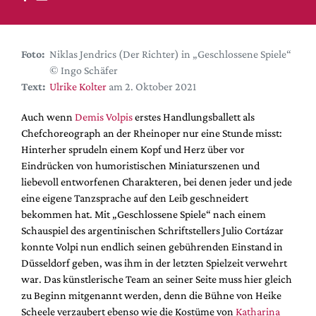
DdB-map
Kalender
Premierensuche
Foto:
Niklas Jendrics (Der Richter) in „Geschlossene Spiele“
© Ingo Schäfer
Festival-Planer
Text:
Ulrike Kolter
am 2. Oktober 2021
Hefte
Auch wenn
Demis Volpis
erstes Handlungsballett als
Alle Hefte
Chefchoreograph an der Rheinoper nur eine Stunde misst:
Leseproben
Hinterher sprudeln einem Kopf und Herz über vor
Eindrücken von humoristischen Miniaturszenen und
Podcast
liebevoll entworfenen Charakteren, bei denen jeder und jede
Service
eine eigene Tanzsprache auf den Leib geschneidert
bekommen hat. Mit „Geschlossene Spiele“ nach einem
Shop / Abo
Schauspiel des argentinischen Schriftstellers Julio Cortázar
Newsletter
konnte Volpi nun endlich seinen gebührenden Einstand in
Redaktion
Düsseldorf geben, was ihm in der letzten Spielzeit verwehrt
war. Das künstlerische Team an seiner Seite muss hier gleich
Autor:innen
zu Beginn mitgenannt werden, denn die Bühne von Heike
Partner
Scheele verzaubert ebenso wie die Kostüme von
Katharina