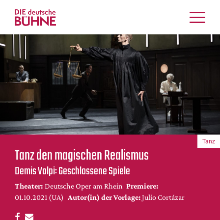
Kritiken
Schauspiel
Musiktheater
Tanz
Crossover
Bühnenwelt
Festivals & Veranstaltungen
Tanz
Menschen & Theater
Tanz den magischen Realismus
Themen
Demis Volpi: Geschlossene Spiele
Internationales
Theater:
Deutsche Oper am Rhein
Premiere:
Nachrufe
01.10.2021 (UA)
Autor(in) der Vorlage:
Julio Cortázar
Medientipps