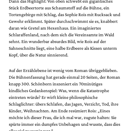
Dann das Highlight: Von oben schwebt ein gigantisches
Stück Erdbeertorte aus Schaumstoff auf die Bühne, ein
Tortengebirge mit Schlag, das Sophie Rois mit Rucksack und
Gewehr erklimmt. Später durchschwimmt sie es, knabbert
daran wie Gretel am Hexenhaus. Ein imaginiertes
Schlaraffenland, nach dem sich die Vereinsamte im Wald
sehnt. Ein wunderbar absurdes Bild, wie Rois auf der
Sahneschnitte liegt, eine halbe Erdbeere als Kissen unterm
Kopf, über die Natur sinnierend.
Auf der Erzählebene ist wenig vom Roman übriggeblieben.
Die Bühnenfassung hat gerade einmal 20 Seiten, der Roman
knapp 300. Schönborn inszeniert ein 70minütiges
kindliches Gedankenspiel: Was, wenn die Katastrophe
eintreten würde? Er wirft kleine philosophische
Schlaglichter: übers Schlafen, das Jagen, Verzicht, Tod, ihre
Kinder, Weihnachten. Am Ende resümiert Rois: „Eines
möchte ich dieser Frau, die ich mal war, zugute halten: Sie
spürte immer ein dumpfes Unbehagen und wusste, dass dies
alles viel zu wenig war.“