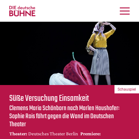
Kritiken
Schauspiel
Musiktheater
Tanz
Crossover
Bühnenwelt
Festivals & Veranstaltungen
Schauspiel
Menschen & Theater
Süße Versuchung Einsamkeit
Themen
Clemens Maria Schönborn nach Marlen Haushofer:
Internationales
Sophie Rois fährt gegen die Wand im Deutschen
Nachrufe
Theater
Medientipps
Theater:
Deutsches Theater Berlin
Premiere: