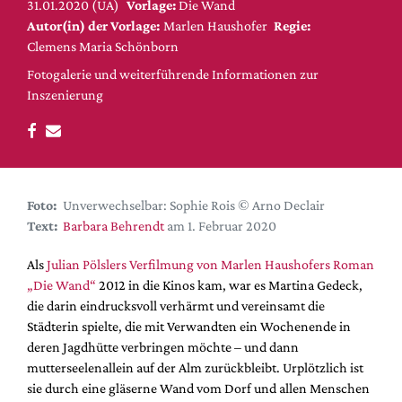
DdB-map
31.01.2020 (UA)
Vorlage:
Die Wand
Autor(in) der Vorlage:
Marlen Haushofer
Regie:
Kalender
Clemens Maria Schönborn
Premierensuche
Fotogalerie und weiterführende Informationen zur
Festival-Planer
Inszenierung
Hefte
Alle Hefte
Leseproben
Foto:
Unverwechselbar: Sophie Rois © Arno Declair
Podcast
Text:
Barbara Behrendt
am 1. Februar 2020
Service
Als
Julian Pölslers Verfilmung von Marlen Haushofers Roman
Shop / Abo
„Die Wand“
2012 in die Kinos kam, war es Martina Gedeck,
die darin eindrucksvoll verhärmt und vereinsamt die
Newsletter
Städterin spielte, die mit Verwandten ein Wochenende in
Redaktion
deren Jagdhütte verbringen möchte – und dann
Autor:innen
mutterseelenallein auf der Alm zurückbleibt. Urplötzlich ist
Partner
sie durch eine gläserne Wand vom Dorf und allen Menschen