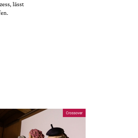
ess, lässt
fen.
Crossover