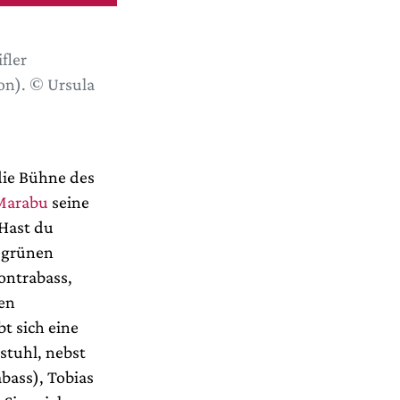
fler
on). © Ursula
die Bühne des
Marabu
seine
Hast du
m grünen
Kontrabass,
hen
t sich eine
stuhl, nebst
abass), Tobias