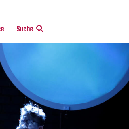
r
daten
ce
Suche