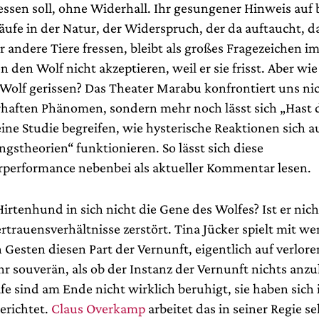
ssen soll, ohne Widerhall. Ihr gesungener Hinweis auf
ufe in der Natur, der Widerspruch, der da auftaucht, da
 andere Tiere fressen, bleibt als großes Fragezeichen i
 den Wolf nicht akzeptieren, weil er sie frisst. Aber wie
olf gerissen? Das Theater Marabu konfrontiert uns nich
haften Phänomen, sondern mehr noch lässt sich „Hast 
eine Studie begreifen, wie hysterische Reaktionen sich 
gstheorien“ funktionieren. So lässt sich diese
performance nebenbei als aktueller Kommentar lesen.
irtenhund in sich nicht die Gene des Wolfes? Ist er nich
trauensverhältnisse zerstört. Tina Jücker spielt mit we
 Gesten diesen Part der Vernunft, eigentlich auf verlor
r souverän, als ob der Instanz der Vernunft nichts anz
fe sind am Ende nicht wirklich beruhigt, sie haben sich 
erichtet.
Claus Overkamp
arbeitet das in seiner Regie s