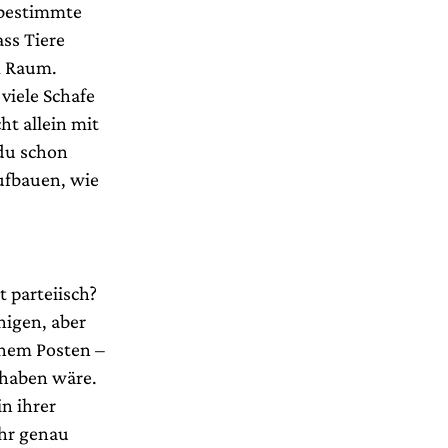
 bestimmte
ss Tiere
m Raum.
 viele Schafe
t allein mit
du schon
aufbauen, wie
t parteiisch?
nigen, aber
enem Posten –
uhaben wäre.
in ihrer
ehr genau