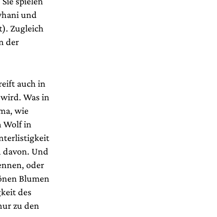
 Sie spielen
yhani und
). Zugleich
n der
eift auch in
 wird. Was in
ema, wie
 Wolf in
terlistigkeit
n davon. Und
kennen, oder
hönen Blumen
keit des
nur zu den