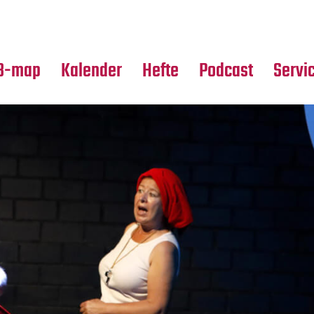
Premierensuche
Alle Hefte
Partne
Festival-Planer
Leseproben
Media
B-map
Kalender
Hefte
Podcast
Servi