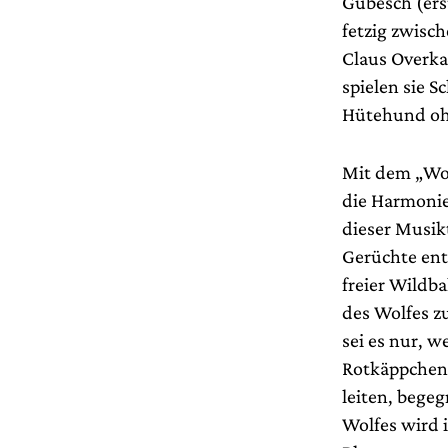
Gubesch (erst
fetzig zwisc
Claus Overka
spielen sie S
Hütehund oh
Mit dem „Wolf
die Harmonie
dieser Musik
Gerüchte ent
freier Wildba
des Wolfes z
sei es nur, 
Rotkäppchen.
leiten, bege
Wolfes wird i