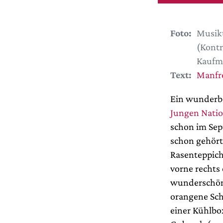
Foto:
Musikt
(Kontr
Kaufm
Text:
Manfr
Ein wunderba
Jungen Nati
schon im Sep
schon gehört
Rasenteppich 
vorne rechts
wunderschöne
orangene Sch
einer Kühlbox