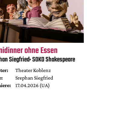
midinner ohne Essen
han Siegfried: SOKO Shakespeare
ter:
Theater Koblenz
e:
Srephan Siegfried
iere:
17.04.2026 (UA)