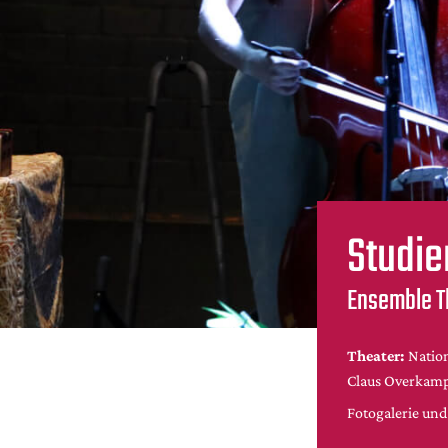
Studie
Ensemble T
Theater:
Natio
Claus Overkam
Fotogalerie un