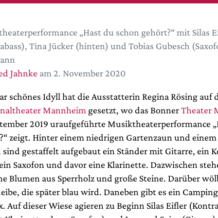
heaterperformance „Hast du schon gehört?“ mit Silas Ei
abass), Tina Jücker (hinten) und Tobias Gubesch (Saxof
ann
ed Jahnke
am 2. November 2020
r schönes Idyll hat die Ausstatterin Regina Rösing auf 
onaltheater Mannheim
gesetzt, wo das Bonner
Theater 
tember 2019 uraufgeführte Musiktheaterperformance „
?“ zeigt. Hinter einem niedrigen Gartenzaun und eine
sind gestaffelt aufgebaut ein Ständer mit Gitarre, ein 
 ein Saxofon und davor eine Klarinette. Dazwischen ste
 Blumen aus Sperrholz und große Steine. Darüber wölb
eibe, die später blau wird. Daneben gibt es ein Camping
. Auf dieser Wiese agieren zu Beginn Silas Eifler (Kontr