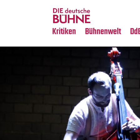
Tanz
Nachrufe
Crossover
Medientipps
Kritiken
Bühnenwelt
Dd