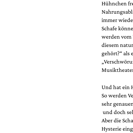
Hühnchen fre
Nahrungsablä
immer wieder
Schafe können
werden vom W
diesem natur
gehört?“ als 
„Verschwörun
Musiktheater
Und hat ein H
So werden Ver
sehr genauen
und doch seh
Aber die Scha
Hysterie eing