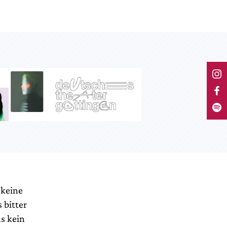
 keine
 bitter
hs kein