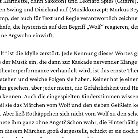
 Klarinette, dann Saxofon) und Leonard Spies (Gitarre).
hen Swing und Dixieland auf (Musikkonzept: Markus Re
mp, der auch für Text und Regie verantwortlich zeichnet
chafe, die hysterisch auf den Begriff „Wolf“ reagieren, de
ne Argwohn einwirft.
“ ist die Idylle zerstört. Jede Nennung dieses Wortes gr
 der Musik ein, die dann zur Kaskade nervender Klänge
theaterperformance verhandelt wird, ist das ernste Th
stehen und welche Folgen sie haben. Keiner hat je einen
hn gesehen, aber jeder meint, die Gefährlichkeit und Hin
u kennen. Auch die eingespielten Kinderstimmen wisse
weil sie das Märchen vom Wolf und den sieben Geißlein 
 Aber ließ Rotkäppchen sich nicht vom Wolf zu den sc
gnete ihm ganz ohne Angst? Schon wahr, die Hinterhältig
n diesem Märchen groß dargestellt, schickt er sie doch 