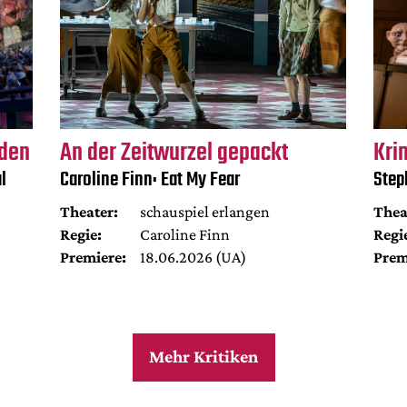
rden
An der Zeitwurzel gepackt
Kri
l
Caroline Finn: Eat My Fear
Step
Theater:
schauspiel erlangen
Thea
Regie:
Caroline Finn
Regi
Premiere:
18.06.2026 (UA)
Prem
Mehr Kritiken