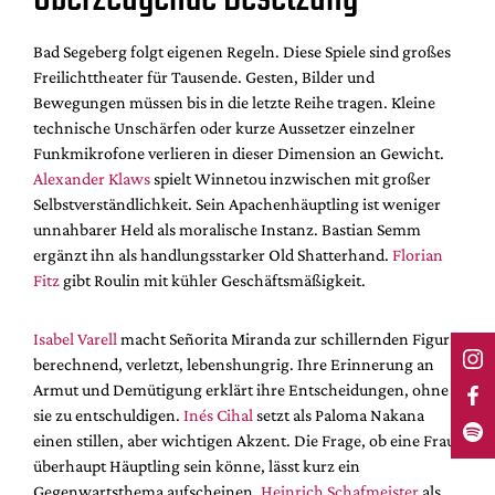
Bad Segeberg folgt eigenen Regeln. Diese Spiele sind großes
Freilichttheater für Tausende. Gesten, Bilder und
Bewegungen müssen bis in die letzte Reihe tragen. Kleine
technische Unschärfen oder kurze Aussetzer einzelner
Funkmikrofone verlieren in dieser Dimension an Gewicht.
Alexander Klaws
spielt Winnetou inzwischen mit großer
Selbstverständlichkeit. Sein Apachenhäuptling ist weniger
unnahbarer Held als moralische Instanz. Bastian Semm
ergänzt ihn als handlungsstarker Old Shatterhand.
Florian
Fitz
gibt Roulin mit kühler Geschäftsmäßigkeit.
Isabel Varell
macht Señorita Miranda zur schillernden Figur:
berechnend, verletzt, lebenshungrig. Ihre Erinnerung an
Armut und Demütigung erklärt ihre Entscheidungen, ohne
sie zu entschuldigen.
Inés Cihal
setzt als Paloma Nakana
einen stillen, aber wichtigen Akzent. Die Frage, ob eine Frau
überhaupt Häuptling sein könne, lässt kurz ein
Gegenwartsthema aufscheinen.
Heinrich Schafmeister
als