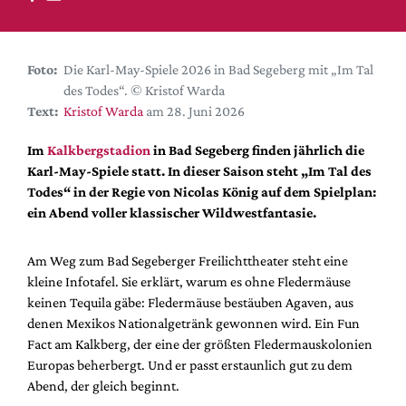
DdB-map
Kalender
Premierensuche
Foto:
Die Karl-May-Spiele 2026 in Bad Segeberg mit „Im Tal
des Todes“. © Kristof Warda
Festival-Planer
Text:
Kristof Warda
am 28. Juni 2026
Hefte
Im
Kalkbergstadion
in Bad Segeberg finden jährlich die
Alle Hefte
Karl-May-Spiele statt. In dieser Saison steht „Im Tal des
Leseproben
Todes“ in der Regie von Nicolas König auf dem Spielplan:
ein Abend voller klassischer Wildwestfantasie.
Podcast
Service
Am Weg zum Bad Segeberger Freilichttheater steht eine
kleine Infotafel. Sie erklärt, warum es ohne Fledermäuse
Shop / Abo
keinen Tequila gäbe: Fledermäuse bestäuben Agaven, aus
Newsletter
denen Mexikos Nationalgetränk gewonnen wird. Ein Fun
Redaktion
Fact am Kalkberg, der eine der größten Fledermauskolonien
Autor:innen
Europas beherbergt. Und er passt erstaunlich gut zu dem
Abend, der gleich beginnt.
Partner