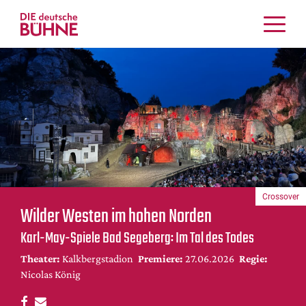
Kritiken
Schauspiel
Musiktheater
Tanz
Crossover
Bühnenwelt
Festivals & Veranstaltungen
Crossover
Menschen & Theater
Wilder Westen im hohen Norden
Themen
Karl-May-Spiele Bad Segeberg: Im Tal des Todes
Internationales
Theater:
Kalkbergstadion
Premiere:
27.06.2026
Regie:
Nachrufe
Nicolas König
Medientipps