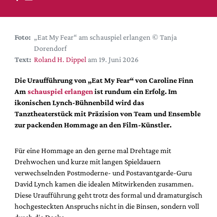
DdB-map
Kalender
Premierensuche
Foto:
„Eat My Fear“ am schauspiel erlangen © Tanja
Dorendorf
Festival-Planer
Text:
Roland H. Dippel
am 19. Juni 2026
Hefte
Die Uraufführung von „Eat My Fear“ von Caroline Finn
Alle Hefte
Am
schauspiel erlangen
ist rundum ein Erfolg. Im
Leseproben
ikonischen Lynch-Bühnenbild wird das
Tanztheaterstück mit Präzision von Team und Ensemble
Podcast
zur packenden Hommage an den Film-Künstler.
Service
Für eine Hommage an den gerne mal Drehtage mit
Shop / Abo
Drehwochen und kurze mit langen Spieldauern
Newsletter
verwechselnden Postmoderne- und Postavantgarde-Guru
Redaktion
David Lynch kamen die idealen Mitwirkenden zusammen.
Autor:innen
Diese Uraufführung geht trotz des formal und dramaturgisch
hochgesteckten Anspruchs nicht in die Binsen, sondern voll
Partner