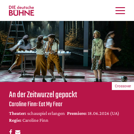
Kritiken
Schauspiel
Musiktheater
Tanz
Crossover
Bühnenwelt
Festivals & Veranstaltungen
Crossover
Menschen & Theater
An der Zeitwurzel gepackt
Themen
Caroline Finn: Eat My Fear
Internationales
Theater:
schauspiel erlangen
Premiere:
18.06.2026 (UA)
Nachrufe
Regie:
Caroline Finn
Medientipps