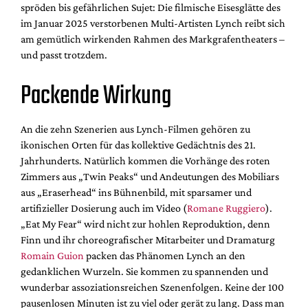
spröden bis gefährlichen Sujet: Die filmische Eisesglätte des
im Januar 2025 verstorbenen Multi-Artisten Lynch reibt sich
am gemütlich wirkenden Rahmen des Markgrafentheaters –
und passt trotzdem.
Packende Wirkung
An die zehn Szenerien aus Lynch-Filmen gehören zu
ikonischen Orten für das kollektive Gedächtnis des 21.
Jahrhunderts. Natürlich kommen die Vorhänge des roten
Zimmers aus „Twin Peaks“ und Andeutungen des Mobiliars
aus „Eraserhead“ ins Bühnenbild, mit sparsamer und
artifizieller Dosierung auch im Video (
Romane Ruggiero
).
„Eat My Fear“ wird nicht zur hohlen Reproduktion, denn
Finn und ihr choreografischer Mitarbeiter und Dramaturg
Romain Guion
packen das Phänomen Lynch an den
gedanklichen Wurzeln. Sie kommen zu spannenden und
wunderbar assoziationsreichen Szenenfolgen. Keine der 100
pausenlosen Minuten ist zu viel oder gerät zu lang. Dass man