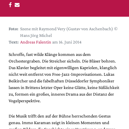
DdB-map
Kalender
Premierensuche
Foto:
Szene mit Raymond Very (Gustav von Aschenbach) ©
Festival-Planer
Hans Jörg Michel
Hefte
Text:
Andreas Falentin
am 16. Juni 2014
Alle Hefte
Schroffe, fast wilde Klänge kommen aus dem
Leseproben
Orchestergraben. Die Streicher sicheln. Die Bläser bohren.
Das Klavier begleitet mit eigenwilligen Kapriolen, klanglich
Podcast
nicht weit entfernt von Free-Jazz-Improvisationen. Lukas
Service
Beikircher und die fabelhaften Düsseldorfer Symphoniker
lassen in Brittens letzter Oper keine Glätte, keine Süßlichkeit
Shop / Abo
zu, formen ein großes, inneres Drama aus der Distanz der
Newsletter
Vogelperspektive.
Redaktion
Autor:innen
Die Musik trifft den auf der Bühne herrschenden Gestus
genau. Immo Karaman zeigt in kleinen Momenten und
Partner