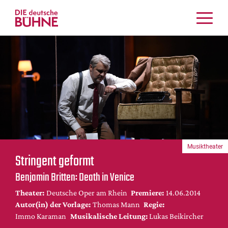
Kritiken
Schauspiel
Musiktheater
Tanz
Crossover
Bühnenwelt
Festivals & Veranstaltungen
Musiktheater
Menschen & Theater
Stringent geformt
Themen
Benjamin Britten: Death in Venice
Internationales
Theater:
Deutsche Oper am Rhein
Premiere:
14.06.2014
Nachrufe
Autor(in) der Vorlage:
Thomas Mann
Regie:
Medientipps
Immo Karaman
Musikalische Leitung:
Lukas Beikircher