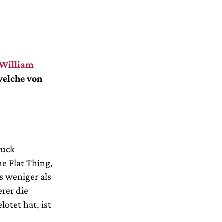
William
 welche von
puck
e Flat Thing,
s weniger als
rer die
otet hat, ist