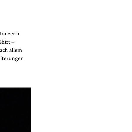
Tänzer in
hirt –
nach allem
eiterungen