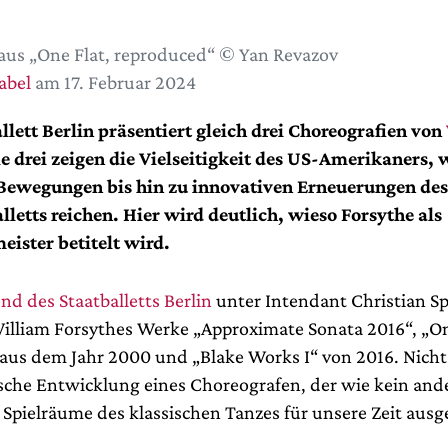
aus „One Flat, reproduced“ © Yan Revazov
abel
am 17. Februar 2024
llett Berlin präsentiert gleich drei Choreografien von
lle drei zeigen die Vielseitigkeit des US-Amerikaners,
 Bewegungen bis hin zu innovativen Erneuerungen des
lletts reichen. Hier wird deutlich, wieso Forsythe als
eister betitelt wird.
nd des Staatballetts Berlin
unter Intendant Christian S
William Forsythes Werke „Approximate Sonata 2016“, „On
aus dem Jahr 2000 und „Blake Works I“ von 2016. Nicht
ische Entwicklung eines Choreografen, der wie kein ande
pielräume des klassischen Tanzes für unsere Zeit ausgel