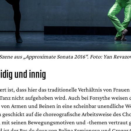
Szene aus „Approximate Sonata 2016“. Foto: Yan Revazo
dig und innig
 ist, dass hier das traditionelle Verhältnis von Fraue
anz nicht aufgehoben wird. Auch bei Forsythe weisen 
on Armen und Beinen in eine scheinbar unendliche We
 geschickt auf die choreografische Arbeitsweise des Ch
, mit seinen Bewegungsmotiven und -themen vertraut 
 ist der Pas de deux von Polina Semionova und Gregor 