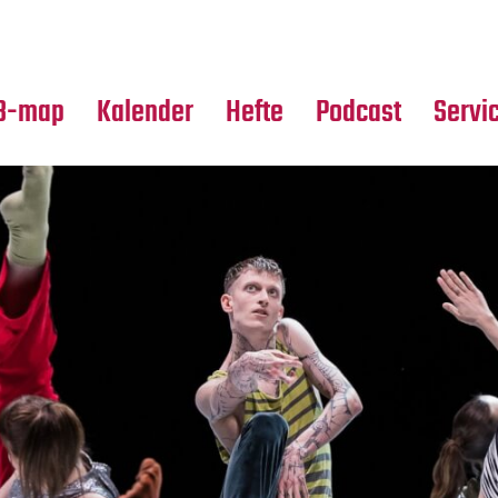
Premierensuche
Alle Hefte
Partne
Festival-Planer
Leseproben
Media
B-map
Kalender
Hefte
Podcast
Servi