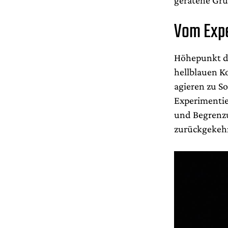
Vom Expe
Höhepunkt de
hellblauen K
agieren zu S
Experimentie
und Begrenzu
zurückgekehr