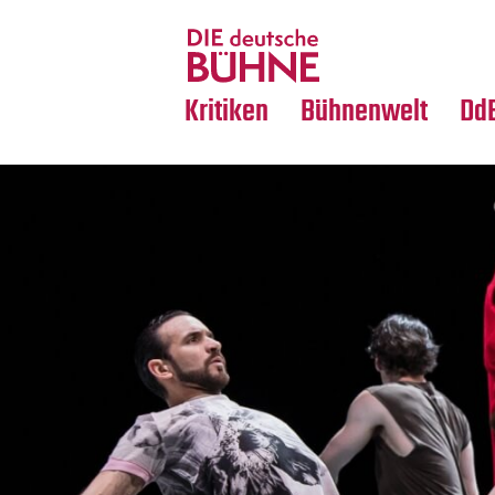
Tanz
Nachrufe
Crossover
Medientipps
Kritiken
Bühnenwelt
Dd