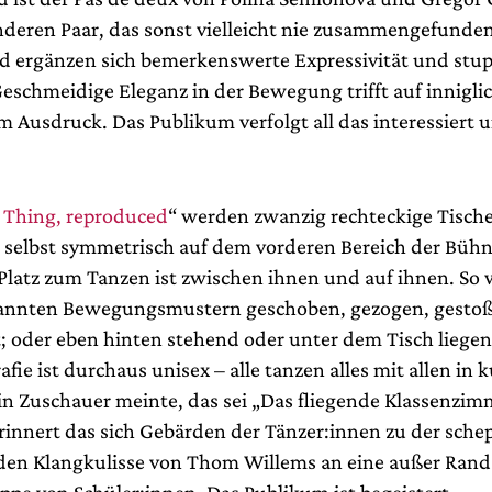
deren Paar, das sonst vielleicht nie zusammengefunden
 ergänzen sich bemerkenswerte Expressivität und stu
Geschmeidige Eleganz in der Bewegung trifft auf innigli
im Ausdruck. Das Publikum verfolgt all das interessiert 
 Thing, reproduced
“ werden zwanzig rechteckige Tisch
 selbst symmetrisch auf dem vorderen Bereich der Büh
 Platz zum Tanzen ist zwischen ihnen und auf ihnen. So w
annten Bewegungsmustern geschoben, gezogen, gestoß
; oder eben hinten stehend oder unter dem Tisch liege
fie ist durchaus unisex – alle tanzen alles mit allen in
n Zuschauer meinte, das sei „Das fliegende Klassenzim
erinnert das sich Gebärden der Tänzer:innen zu der sch
en Klangkulisse von Thom Willems an eine außer Ran
ppe von Schüler:innen. Das Publikum ist begeistert.