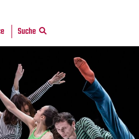
r
daten
ce
Suche