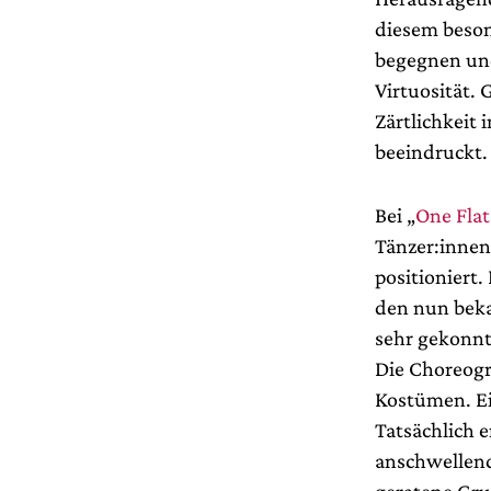
diesem beson
begegnen und
Virtuosität. 
Zärtlichkeit 
beeindruckt.
Bei „
One Flat
Tänzer:innen
positioniert.
den nun bek
sehr gekonnt
Die Choreogra
Kostümen. Ei
Tatsächlich 
anschwellend
geratene Gru