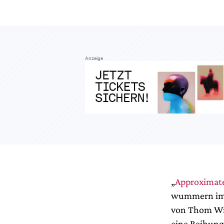
Anzeige
„
Approximate
wummern im H
von Thom Wil
eine Reihung