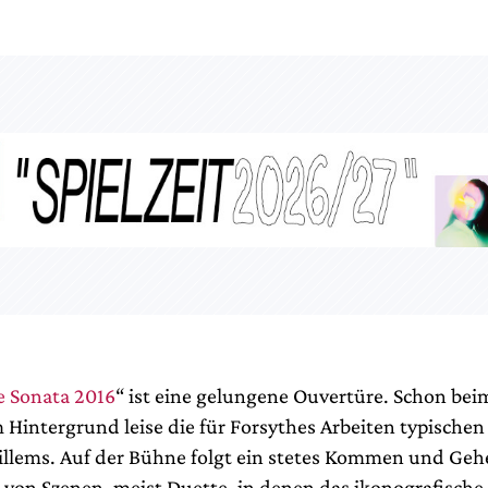
 Sonata 2016
“ ist eine gelungene Ouvertüre. Schon bei
intergrund leise die für Forsythes Arbeiten typische
lems. Auf der Bühne folgt ein stetes Kommen und Gehe
 von Szenen, meist Duette, in denen das ikonografische