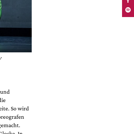
v
n und
die
ite. So wird
oreografen
gemacht.
Glocke. In