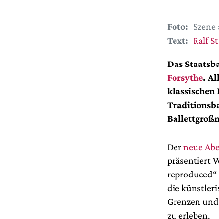
Foto:
Szene 
Text:
Ralf St
Das Staatsba
Forsythe
. A
klassischen
Traditionsba
Ballettgroßm
Der
neue Abe
präsentiert 
reproduced“ 
die künstler
Grenzen und S
zu erleben.