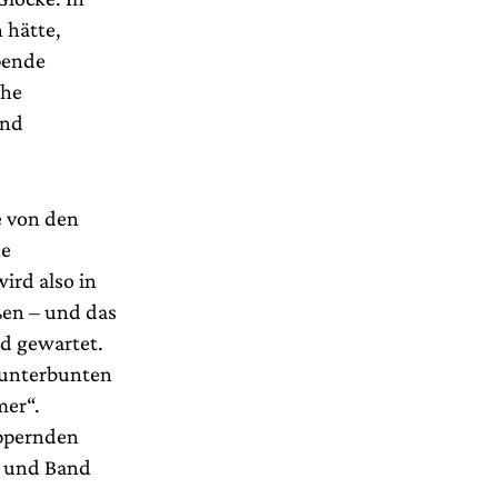
 hätte,
pende
che
und
e von den
ne
ird also in
en – und das
nd gewartet.
 kunterbunten
mer“.
eppernden
d und Band