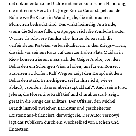
det dokumentarische Dichte mit einer komischen Handlung,
die mitten ins Herz trifft. Jorge Enrico Caros stapelt auf der
Bühne weiße Kissen in Wandregale, die mit braunen
Blümchen bedruckt sind. Das wirkt heimelig. Am Ende,
wenn die Schüsse fallen, entpuppen sich die Symbole trauter
Wärme als schwere Sandsä-cke, hinter denen sich die
verfeindeten Parteien verbarrikadieren. In den Kriegswirren,
die sich vor seinem Haus auf dem zentralen Platz Majdan in
Kiew konzentrieren, muss sich der Geiger Andrej von den
Behörden ein Schengen-Visum holen, um für ein Konzert
ausreisen zu dürfen. Ralf Wegner zeigt den Kampf mit dem
Behörden stark. Erniedrigend sei für ihn nicht, wie es
abläuft, „sondern dass es überhaupt abläuft“. Auch seine Frau
Jelena, die Florentine Krafft tief und charakterstark zeigt,
gerät in die Fänge des Militärs. Der Offizier, den Michel
Brandt lustvoll zwischen Karikatur und gescheiterter
Existenz aus-balanciert, demütigt sie. Der Autor Ternovyi
jagt das Publikum durch ein Wechselbad von Lachen und
Entsetzen.