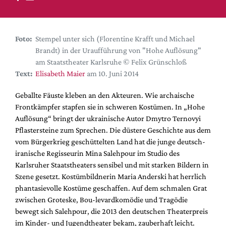
DdB-map
Kalender
Premierensuche
Foto:
Stempel unter sich (Florentine Krafft und Michael
Brandt) in der Uraufführung von "Hohe Auflösung"
Festival-Planer
am Staatstheater Karlsruhe © Felix Grünschloß
Hefte
Text:
Elisabeth Maier
am 10. Juni 2014
Alle Hefte
Geballte Fäuste kleben an den Akteuren. Wie archaische
Leseproben
Frontkämpfer stapfen sie in schweren Kostümen. In „Hohe
Auflösung“ bringt der ukrainische Autor Dmytro Ternovyi
Podcast
Pflastersteine zum Sprechen. Die düstere Geschichte aus dem
Service
vom Bürgerkrieg geschüttelten Land hat die junge deutsch-
iranische Regisseurin Mina Salehpour im Studio des
Shop / Abo
Karlsruher Staatstheaters sensibel und mit starken Bildern in
Newsletter
Szene gesetzt. Kostümbildnerin Maria Anderski hat herrlich
Redaktion
phantasievolle Kostüme geschaffen. Auf dem schmalen Grat
zwischen Groteske, Bou-levardkomödie und Tragödie
Autor:innen
bewegt sich Salehpour, die 2013 den deutschen Theaterpreis
Partner
im Kinder- und Jugendtheater bekam, zauberhaft leicht.