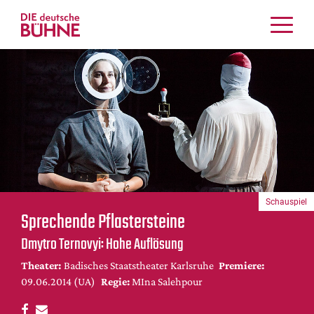
Kritiken
Schauspiel
Musiktheater
Tanz
Crossover
Bühnenwelt
Festivals & Veranstaltungen
Schauspiel
Menschen & Theater
Sprechende Pflastersteine
Themen
Dmytro Ternovyi: Hohe Auflösung
Internationales
Theater:
Badisches Staatstheater Karlsruhe
Premiere:
Nachrufe
09.06.2014 (UA)
Regie:
MIna Salehpour
Medientipps