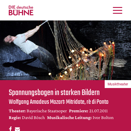
Kritiken
Schauspiel
Musiktheater
Tanz
Crossover
Bühnenwelt
Festivals & Veranstaltungen
Musiktheater
Menschen & Theater
Spannungsbogen in starken Bildern
Themen
Wolfgang Amadeus Mozart: Mitridate, rè di Ponto
Internationales
Theater:
Bayerische Staatsoper
Premiere:
21.07.2011
Nachrufe
Regie:
David Bösch
Musikalische Leitung:
Ivor Bolton
Medientipps