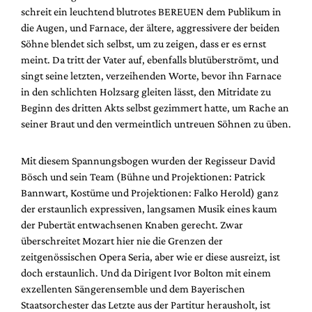
Mediadaten
schreit ein leuchtend blutrotes BEREUEN dem Publikum in
die Augen, und Farnace, der ältere, aggressivere der beiden
Suche
Söhne blendet sich selbst, um zu zeigen, dass er es ernst
meint. Da tritt der Vater auf, ebenfalls blutüberströmt, und
singt seine letzten, verzeihenden Worte, bevor ihn Farnace
in den schlichten Holzsarg gleiten lässt, den Mitridate zu
Beginn des dritten Akts selbst gezimmert hatte, um Rache an
seiner Braut und den vermeintlich untreuen Söhnen zu üben.
Mit diesem Spannungsbogen wurden der Regisseur David
Bösch und sein Team (Bühne und Projektionen: Patrick
Bannwart, Kostüme und Projektionen: Falko Herold) ganz
der erstaunlich expressiven, langsamen Musik eines kaum
der Pubertät entwachsenen Knaben gerecht. Zwar
überschreitet Mozart hier nie die Grenzen der
zeitgenössischen Opera Seria, aber wie er diese ausreizt, ist
doch erstaunlich. Und da Dirigent Ivor Bolton mit einem
exzellenten Sängerensemble und dem Bayerischen
Staatsorchester das Letzte aus der Partitur herausholt, ist