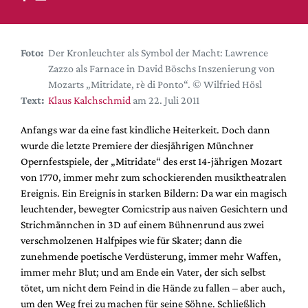
DdB-map
Kalender
Premierensuche
Foto:
Der Kronleuchter als Symbol der Macht: Lawrence
Zazzo als Farnace in David Böschs Inszenierung von
Festival-Planer
Mozarts „Mitridate, rè di Ponto“. © Wilfried Hösl
Hefte
Text:
Klaus Kalchschmid
am 22. Juli 2011
Alle Hefte
Anfangs war da eine fast kindliche Heiterkeit. Doch dann
Leseproben
wurde die letzte Premiere der diesjährigen Münchner
Opernfestspiele, der „Mitridate“ des erst 14-jährigen Mozart
Podcast
von 1770, immer mehr zum schockierenden musiktheatralen
Service
Ereignis. Ein Ereignis in starken Bildern: Da war ein magisch
leuchtender, bewegter Comicstrip aus naiven Gesichtern und
Shop / Abo
Strichmännchen in 3D auf einem Bühnenrund aus zwei
Newsletter
verschmolzenen Halfpipes wie für Skater; dann die
Redaktion
zunehmende poetische Verdüsterung, immer mehr Waffen,
immer mehr Blut; und am Ende ein Vater, der sich selbst
Autor:innen
tötet, um nicht dem Feind in die Hände zu fallen – aber auch,
Partner
um den Weg frei zu machen für seine Söhne. Schließlich