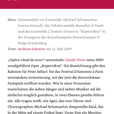
DdB-map
Kalender
Premierensuche
Foto:
Zweisamkeit vor Ensemble: Michael Schumacher
(vorne sitzend), das Vokalensemble Roomful of Teeth
Festival-Planer
und das Ensemble L'Instant Donné in "Kopernikus" in
Hefte
der Orangerie der Kunstfestspiele Herrenhausen ©
Helge Krückeberg
Alle Hefte
Text:
Andreas Falentin
am 12. Mai 2019
Leseproben
„Opéra-rituel de mort“ untertitelte
Claude Vivier
seine 1980
Podcast
uraufgeführte Oper „Kopernikus“. Die Bezeichnung gibt den
Service
Rahmen für Peter Sellars‘ für das
Festival d’Automne à Paris
entstandene Inszenierung, mit der jetzt die Herrenhäuser
Shop / Abo
Festspiele eröffnet wurden. Wie in einer Prozession
Newsletter
marschieren die sieben Sänger und sieben Musiker auf die
Redaktion
einfachst möglich gestaltete, in zwei Ebenen geteilte Bühne
ein. Alle tragen weiß, wie Agni, das vom Tänzer und
Autor:innen
Choreographen Michael Schumacher dargestellte Kind, das
Partner
in der Mitte auf einem Podest liegt. Unter ihm ein Monitor,