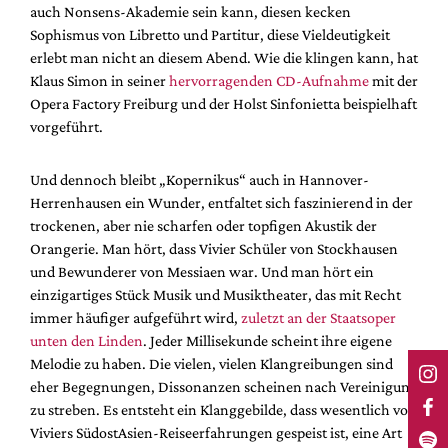
auch Nonsens-Akademie sein kann, diesen kecken
Sophismus von Libretto und Partitur, diese Vieldeutigkeit
erlebt man nicht an diesem Abend. Wie die klingen kann, hat
Klaus Simon in seiner
hervorragenden CD-Aufnahme
mit der
Opera Factory Freiburg und der Holst Sinfonietta beispielhaft
vorgeführt.
Und dennoch bleibt „Kopernikus“ auch in Hannover-
Herrenhausen ein Wunder, entfaltet sich faszinierend in der
trockenen, aber nie scharfen oder topfigen Akustik der
Orangerie. Man hört, dass Vivier Schüler von Stockhausen
und Bewunderer von Messiaen war. Und man hört ein
einzigartiges Stück Musik und Musiktheater, das mit Recht
immer häufiger aufgeführt wird,
zuletzt an der Staatsoper
unten den Linden
. Jeder Millisekunde scheint ihre eigene
Melodie zu haben. Die vielen, vielen Klangreibungen sind
eher Begegnungen, Dissonanzen scheinen nach Vereinigung
zu streben. Es entsteht ein Klanggebilde, dass wesentlich von
Viviers SüdostAsien-Reiseerfahrungen gespeist ist, eine Art