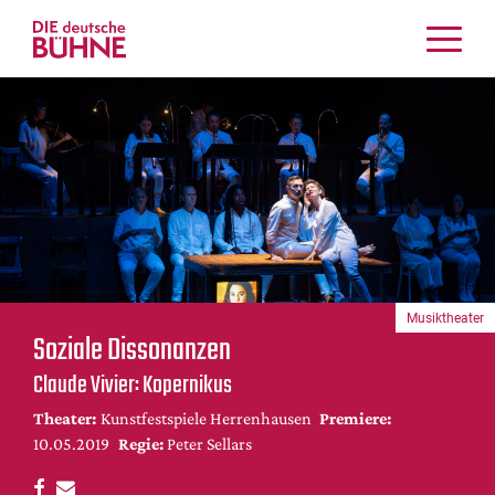
Kritiken
Schauspiel
Musiktheater
Tanz
Crossover
Bühnenwelt
Festivals & Veranstaltungen
Musiktheater
Menschen & Theater
Soziale Dissonanzen
Themen
Claude Vivier: Kopernikus
Internationales
Theater:
Kunstfestspiele Herrenhausen
Premiere:
Nachrufe
10.05.2019
Regie:
Peter Sellars
Medientipps