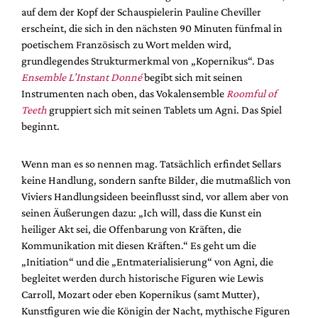
Mediadaten
auf dem der Kopf der Schauspielerin Pauline Cheviller
erscheint, die sich in den nächsten 90 Minuten fünfmal in
Suche
poetischem Französisch zu Wort melden wird,
grundlegendes Strukturmerkmal von „Kopernikus“. Das
Ensemble L’Instant Donné
begibt sich mit seinen
Instrumenten nach oben, das Vokalensemble
Roomful of
Teeth
gruppiert sich mit seinen Tablets um Agni. Das Spiel
beginnt.
Wenn man es so nennen mag. Tatsächlich erfindet Sellars
keine Handlung, sondern sanfte Bilder, die mutmaßlich von
Viviers Handlungsideen beeinflusst sind, vor allem aber von
seinen Äußerungen dazu: „Ich will, dass die Kunst ein
heiliger Akt sei, die Offenbarung von Kräften, die
Kommunikation mit diesen Kräften.“ Es geht um die
„Initiation“ und die „Entmaterialisierung“ von Agni, die
begleitet werden durch historische Figuren wie Lewis
Carroll, Mozart oder eben Kopernikus (samt Mutter),
Kunstfiguren wie die Königin der Nacht, mythische Figuren