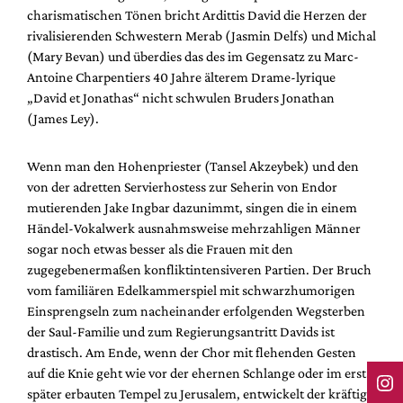
charismatischen Tönen bricht Ardittis David die Herzen der
rivalisierenden Schwestern Merab (Jasmin Delfs) und Michal
(Mary Bevan) und überdies das des im Gegensatz zu Marc-
Antoine Charpentiers 40 Jahre älterem Drame-lyrique
„David et Jonathas“ nicht schwulen Bruders Jonathan
(James Ley).
Wenn man den Hohenpriester (Tansel Akzeybek) und den
von der adretten Servierhostess zur Seherin von Endor
mutierenden Jake Ingbar dazunimmt, singen die in einem
Händel-Vokalwerk ausnahmsweise mehrzahligen Männer
sogar noch etwas besser als die Frauen mit den
zugegebenermaßen konfliktintensiveren Partien. Der Bruch
vom familiären Edelkammerspiel mit schwarzhumorigen
Einsprengseln zum nacheinander erfolgenden Wegsterben
der Saul-Familie und zum Regierungsantritt Davids ist
drastisch. Am Ende, wenn der Chor mit flehenden Gesten
auf die Knie geht wie vor der ehernen Schlange oder im erst
später erbauten Tempel zu Jerusalem, entwickelt der kräftig