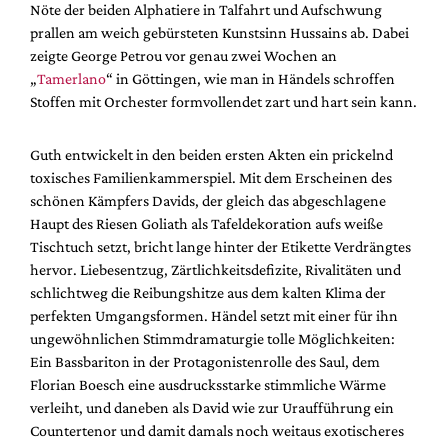
Nöte der beiden Alphatiere in Talfahrt und Aufschwung
prallen am weich gebürsteten Kunstsinn Hussains ab. Dabei
zeigte George Petrou vor genau zwei Wochen an
„
Tamerlano
“ in Göttingen, wie man in Händels schroffen
Stoffen mit Orchester formvollendet zart und hart sein kann.
Guth entwickelt in den beiden ersten Akten ein prickelnd
toxisches Familienkammerspiel. Mit dem Erscheinen des
schönen Kämpfers Davids, der gleich das abgeschlagene
Haupt des Riesen Goliath als Tafeldekoration aufs weiße
Tischtuch setzt, bricht lange hinter der Etikette Verdrängtes
hervor. Liebesentzug, Zärtlichkeitsdefizite, Rivalitäten und
schlichtweg die Reibungshitze aus dem kalten Klima der
perfekten Umgangsformen. Händel setzt mit einer für ihn
ungewöhnlichen Stimmdramaturgie tolle Möglichkeiten:
Ein Bassbariton in der Protagonistenrolle des Saul, dem
Florian Boesch eine ausdrucksstarke stimmliche Wärme
verleiht, und daneben als David wie zur Uraufführung ein
Countertenor und damit damals noch weitaus exotischeres