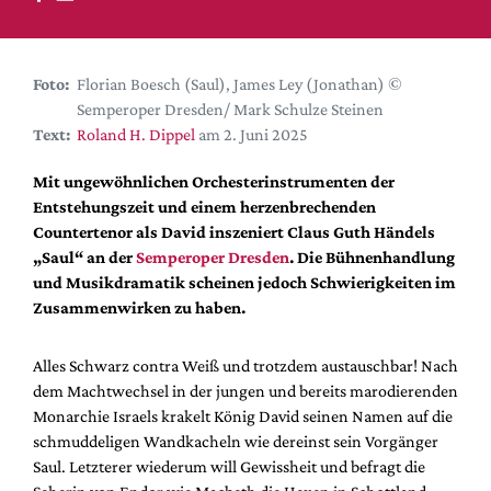
DdB-map
Kalender
Premierensuche
Foto:
Florian Boesch (Saul), James Ley (Jonathan) ©
Semperoper Dresden/ Mark Schulze Steinen
Festival-Planer
Text:
Roland H. Dippel
am 2. Juni 2025
Hefte
Mit ungewöhnlichen Orchesterinstrumenten der
Alle Hefte
Entstehungszeit und einem herzenbrechenden
Leseproben
Countertenor als David inszeniert Claus Guth Händels
„Saul“ an der
Semperoper Dresden
. Die Bühnenhandlung
Podcast
und Musikdramatik scheinen jedoch Schwierigkeiten im
Service
Zusammenwirken zu haben.
Shop / Abo
Alles Schwarz contra Weiß und trotzdem austauschbar! Nach
Newsletter
dem Machtwechsel in der jungen und bereits marodierenden
Redaktion
Monarchie Israels krakelt König David seinen Namen auf die
Autor:innen
schmuddeligen Wandkacheln wie dereinst sein Vorgänger
Saul. Letzterer wiederum will Gewissheit und befragt die
Partner