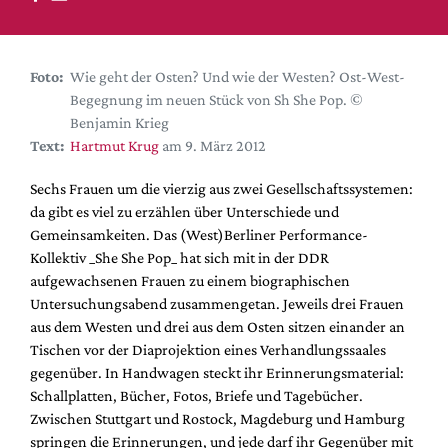
DdB-map
Kalender
Premierensuche
Foto:
Wie geht der Osten? Und wie der Westen? Ost-West-
Begegnung im neuen Stück von Sh She Pop. ©
Festival-Planer
Benjamin Krieg
Hefte
Text:
Hartmut Krug
am 9. März 2012
Alle Hefte
Sechs Frauen um die vierzig aus zwei Gesellschaftssystemen:
Leseproben
da gibt es viel zu erzählen über Unterschiede und
Gemeinsamkeiten. Das (West)Berliner Performance-
Podcast
Kollektiv _She She Pop_ hat sich mit in der DDR
Service
aufgewachsenen Frauen zu einem biographischen
Untersuchungsabend zusammengetan. Jeweils drei Frauen
Shop / Abo
aus dem Westen und drei aus dem Osten sitzen einander an
Newsletter
Tischen vor der Diaprojektion eines Verhandlungssaales
Redaktion
gegenüber. In Handwagen steckt ihr Erinnerungsmaterial:
Schallplatten, Bücher, Fotos, Briefe und Tagebücher.
Autor:innen
Zwischen Stuttgart und Rostock, Magdeburg und Hamburg
Partner
springen die Erinnerungen, und jede darf ihr Gegenüber mit