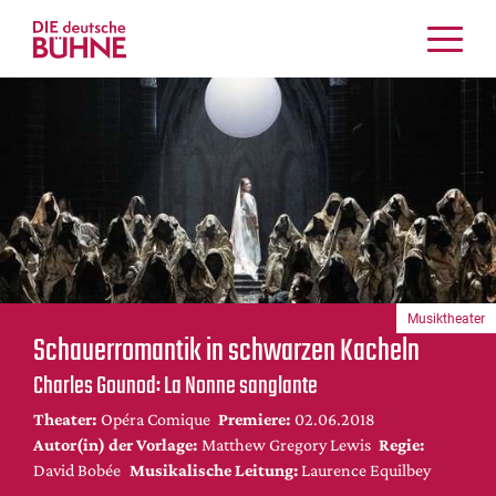
Kritiken
Schauspiel
Musiktheater
Tanz
Crossover
Bühnenwelt
Festivals & Veranstaltungen
Musiktheater
Menschen & Theater
Schauerromantik in schwarzen Kacheln
Themen
Charles Gounod: La Nonne sanglante
Internationales
Theater:
Opéra Comique
Premiere:
02.06.2018
Nachrufe
Autor(in) der Vorlage:
Matthew Gregory Lewis
Regie:
Medientipps
David Bobée
Musikalische Leitung:
Laurence Equilbey