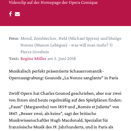
DdB-map
Videoclip auf der Homepage der Opera Comique
Kalender
Premierensuche
Festival-Planer
Foto:
Mond, Zombiechor, Held (Michael Spyres) und blutige
Hefte
Nonne (Manon Lebègue) - was will man mehr? ©
Alle Hefte
Pierre Grosbois
Text:
Regine Müller
am 5. Juni 2018
Leseproben
Podcast
Musikalisch perfekt präsentierte Schauerromantik-
Opernausgrabung: Gounods „La Nonne sanglante“ in Paris
Service
Shop / Abo
Zwölf Opern hat Charles Gounod geschrieben, aber nur zwei
von Ihnen sind heute regelmäßig auf den Spielplänen finden:
Newsletter
„Faust“ (Margarethe) von 1859 und „Roméo et Juliette“ von
Redaktion
1867. „Besser zwei, als keine“, sagt der britische
Autor:innen
Musikwissenschaftler Hugh Macdonald, Spezialist für
Partner
französische Musik des 19. Jahrhunderts, und in Paris als