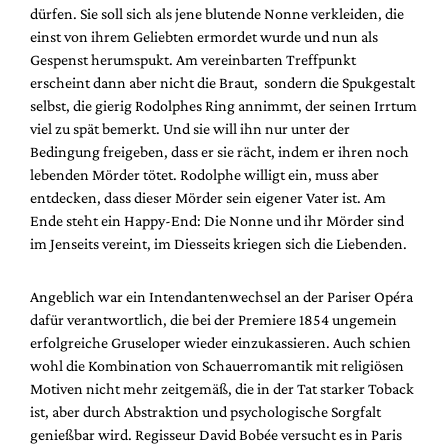
dürfen. Sie soll sich als jene blutende Nonne verkleiden, die
einst von ihrem Geliebten ermordet wurde und nun als
Gespenst herumspukt. Am vereinbarten Treffpunkt
erscheint dann aber nicht die Braut, sondern die Spukgestalt
selbst, die gierig Rodolphes Ring annimmt, der seinen Irrtum
viel zu spät bemerkt. Und sie will ihn nur unter der
Bedingung freigeben, dass er sie rächt, indem er ihren noch
lebenden Mörder tötet. Rodolphe willigt ein, muss aber
entdecken, dass dieser Mörder sein eigener Vater ist. Am
Ende steht ein Happy-End: Die Nonne und ihr Mörder sind
im Jenseits vereint, im Diesseits kriegen sich die Liebenden.
Angeblich war ein Intendantenwechsel an der Pariser Opéra
dafür verantwortlich, die bei der Premiere 1854 ungemein
erfolgreiche Gruseloper wieder einzukassieren. Auch schien
wohl die Kombination von Schauerromantik mit religiösen
Motiven nicht mehr zeitgemäß, die in der Tat starker Toback
ist, aber durch Abstraktion und psychologische Sorgfalt
genießbar wird. Regisseur David Bobée versucht es in Paris