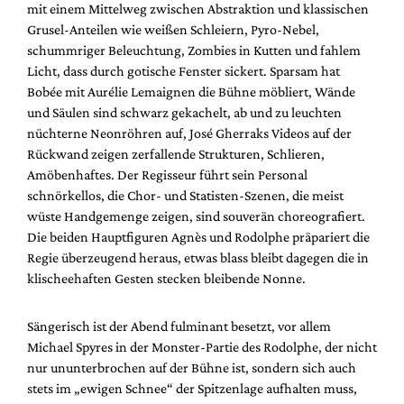
mit einem Mittelweg zwischen Abstraktion und klassischen
Grusel-Anteilen wie weißen Schleiern, Pyro-Nebel,
schummriger Beleuchtung, Zombies in Kutten und fahlem
Licht, dass durch gotische Fenster sickert. Sparsam hat
Bobée mit Aurélie Lemaignen die Bühne möbliert, Wände
und Säulen sind schwarz gekachelt, ab und zu leuchten
nüchterne Neonröhren auf, José Gherraks Videos auf der
Rückwand zeigen zerfallende Strukturen, Schlieren,
Amöbenhaftes. Der Regisseur führt sein Personal
schnörkellos, die Chor- und Statisten-Szenen, die meist
wüste Handgemenge zeigen, sind souverän choreografiert.
Die beiden Hauptfiguren Agnès und Rodolphe präpariert die
Regie überzeugend heraus, etwas blass bleibt dagegen die in
klischeehaften Gesten stecken bleibende Nonne.
Sängerisch ist der Abend fulminant besetzt, vor allem
Michael Spyres in der Monster-Partie des Rodolphe, der nicht
nur ununterbrochen auf der Bühne ist, sondern sich auch
stets im „ewigen Schnee“ der Spitzenlage aufhalten muss,