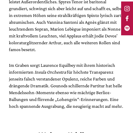
leistet Außerordentliches. Spyres Tenor ist baritonal
grundiert, schwingt sich aber leicht auf und schafft es, selbst
in extremen Höhen seine strahlkräftigen Spinto lyrisch zart
abzumischen. Auch Vannina Santoni als Agnès glänzt mit
leuchtendem Sopran, Marion Lebègue imponiert als Nonne
mit kraftvollem Leuchten, viel Applaus erhält Jodie Devos’
koloraturglitzernder Arthur, auch alle weiteren Rollen sind
famos besetzt.
Im Graben sorgt Laurence Equilbey mit ihrem historisch
informierten
Insula Orchestra
für höchste Transparenz
jenseits falsch verstandener Opulenz, reiche Farben und
drängende Dramatik. Gounods schillernde Partitur hat helle
Mendelssohn-Momente ebenso wie mächtige Berlioz-
Ballungen und flirrende „Lohengrin“-Erinnerungen. Eine
hoch spannende Ausgrabung, die neugierig macht auf mehr.