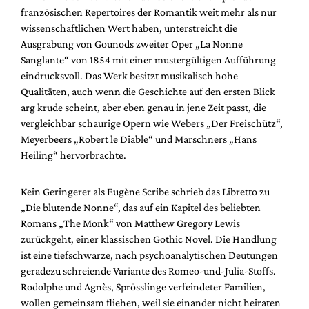
französischen Repertoires der Romantik weit mehr als nur
wissenschaftlichen Wert haben, unterstreicht die
Ausgrabung von Gounods zweiter Oper „La Nonne
Sanglante“ von 1854 mit einer mustergültigen Aufführung
eindrucksvoll. Das Werk besitzt musikalisch hohe
Qualitäten, auch wenn die Geschichte auf den ersten Blick
arg krude scheint, aber eben genau in jene Zeit passt, die
vergleichbar schaurige Opern wie Webers „Der Freischütz“,
Meyerbeers „Robert le Diable“ und Marschners „Hans
Heiling“ hervorbrachte.
Kein Geringerer als Eugène Scribe schrieb das Libretto zu
„Die blutende Nonne“, das auf ein Kapitel des beliebten
Romans „The Monk“ von Matthew Gregory Lewis
zurückgeht, einer klassischen Gothic Novel. Die Handlung
ist eine tiefschwarze, nach psychoanalytischen Deutungen
geradezu schreiende Variante des Romeo-und-Julia-Stoffs.
Rodolphe und Agnès, Sprösslinge verfeindeter Familien,
wollen gemeinsam fliehen, weil sie einander nicht heiraten