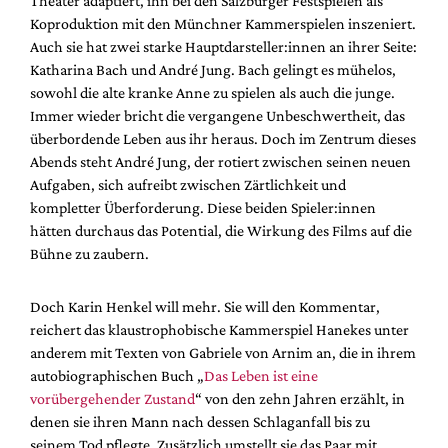
Theater adaptiert, ihn bei den Salzburger Festspielen als
Koproduktion mit den Münchner Kammerspielen inszeniert.
Auch sie hat zwei starke Hauptdarsteller:innen an ihrer Seite:
Katharina Bach und André Jung. Bach gelingt es mühelos,
sowohl die alte kranke Anne zu spielen als auch die junge.
Immer wieder bricht die vergangene Unbeschwertheit, das
überbordende Leben aus ihr heraus. Doch im Zentrum dieses
Abends steht André Jung, der rotiert zwischen seinen neuen
Aufgaben, sich aufreibt zwischen Zärtlichkeit und
kompletter Überforderung. Diese beiden Spieler:innen
hätten durchaus das Potential, die Wirkung des Films auf die
Bühne zu zaubern.
Doch Karin Henkel will mehr. Sie will den Kommentar,
reichert das klaustrophobische Kammerspiel Hanekes unter
anderem mit Texten von Gabriele von Arnim an, die in ihrem
autobiographischen Buch „
Das Leben ist eine
vorübergehender Zustand
“ von den zehn Jahren erzählt, in
denen sie ihren Mann nach dessen Schlaganfall bis zu
seinem Tod pflegte. Zusätzlich umstellt sie das Paar mit