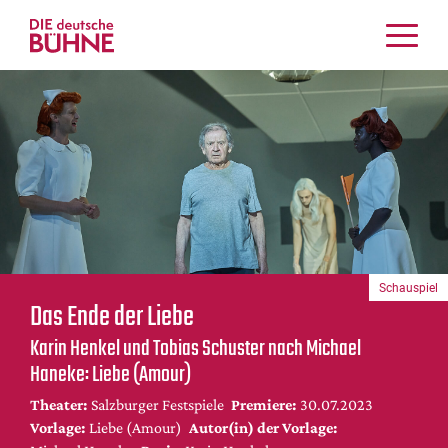
Kritiken
Schauspiel
Musiktheater
Tanz
Crossover
Bühnenwelt
Festivals & Veranstaltungen
Schauspiel
Menschen & Theater
Das Ende der Liebe
Themen
Karin Henkel und Tobias Schuster nach Michael
Internationales
Haneke: Liebe (Amour)
Nachrufe
Theater:
Salzburger Festspiele
Premiere:
30.07.2023
Medientipps
Vorlage:
Liebe (Amour)
Autor(in) der Vorlage: