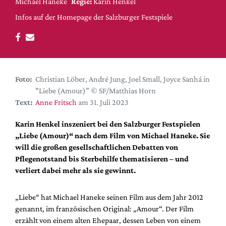
DdB-map
Michael Haneke
Regie:
Karin Henkel
Infos auf der Homepage der Salzburger Festspiele
Kalender
Premierensuche
Festival-Planer
Hefte
Foto:
Christian Löber, André Jung, Joel Small, Joyce Sanhá in
Alle Hefte
"Liebe (Amour)" © SF/Matthias Horn
Text:
Anne Fritsch
am 31. Juli 2023
Leseproben
Podcast
Karin Henkel inszeniert bei den Salzburger Festspielen
„Liebe (Amour)“ nach dem Film von Michael Haneke. Sie
Service
will die großen gesellschaftlichen Debatten von
Shop / Abo
Pflegenotstand bis Sterbehilfe thematisieren – und
verliert dabei mehr als sie gewinnt.
Newsletter
Redaktion
„Liebe“ hat Michael Haneke seinen Film aus dem Jahr 2012
Autor:innen
genannt, im französischen Original: „Amour“. Der Film
Partner
erzählt von einem alten Ehepaar, dessen Leben von einem