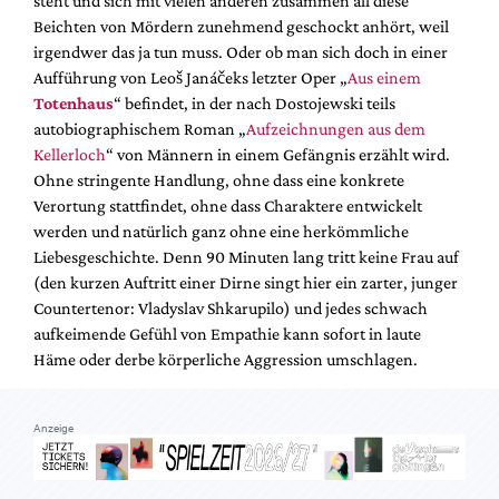
steht und sich mit vielen anderen zusammen all diese
Mediadaten
Beichten von Mördern zunehmend geschockt anhört, weil
Suche
irgendwer das ja tun muss. Oder ob man sich doch in einer
Aufführung von Leoš Janáčeks letzter Oper „
Aus einem
Totenhaus
“ befindet, in der nach Dostojewski teils
autobiographischem Roman „
Aufzeichnungen aus dem
Kellerloch
“ von Männern in einem Gefängnis erzählt wird.
Ohne stringente Handlung, ohne dass eine konkrete
Verortung stattfindet, ohne dass Charaktere entwickelt
werden und natürlich ganz ohne eine herkömmliche
Liebesgeschichte. Denn 90 Minuten lang tritt keine Frau auf
(den kurzen Auftritt einer Dirne singt hier ein zarter, junger
Countertenor: Vladyslav Shkarupilo) und jedes schwach
aufkeimende Gefühl von Empathie kann sofort in laute
Häme oder derbe körperliche Aggression umschlagen.
Anzeige