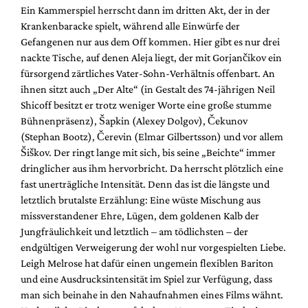
Ein Kammerspiel herrscht dann im dritten Akt, der in der
Krankenbaracke spielt, während alle Einwürfe der
Gefangenen nur aus dem Off kommen. Hier gibt es nur drei
nackte Tische, auf denen Aleja liegt, der mit Gorjančikov ein
fürsorgend zärtliches Vater-Sohn-Verhältnis offenbart. An
ihnen sitzt auch „Der Alte“ (in Gestalt des 74-jährigen Neil
Shicoff besitzt er trotz weniger Worte eine große stumme
Bühnenpräsenz), Šapkin (Alexey Dolgov), Čekunov
(Stephan Bootz), Čerevin (Elmar Gilbertsson) und vor allem
Šiškov. Der ringt lange mit sich, bis seine „Beichte“ immer
dringlicher aus ihm hervorbricht. Da herrscht plötzlich eine
fast unerträgliche Intensität. Denn das ist die längste und
letztlich brutalste Erzählung: Eine wüste Mischung aus
missverstandener Ehre, Lügen, dem goldenen Kalb der
Jungfräulichkeit und letztlich – am tödlichsten – der
endgültigen Verweigerung der wohl nur vorgespielten Liebe.
Leigh Melrose hat dafür einen ungemein flexiblen Bariton
und eine Ausdrucksintensität im Spiel zur Verfügung, dass
man sich beinahe in den Nahaufnahmen eines Films wähnt.