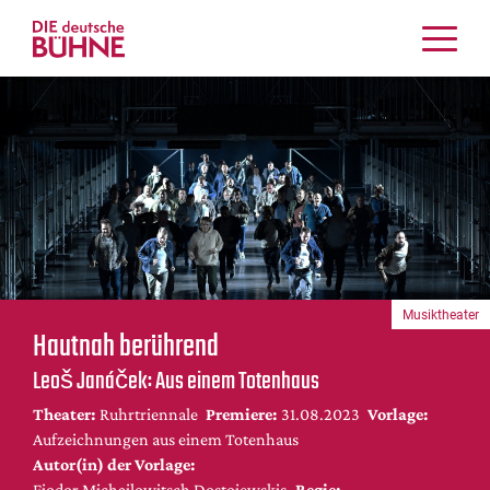
Kritiken
Schauspiel
Musiktheater
Tanz
Crossover
Bühnenwelt
Festivals & Veranstaltungen
Musiktheater
Menschen & Theater
Hautnah berührend
Themen
Leoš Janáček: Aus einem Totenhaus
Internationales
Theater:
Ruhrtriennale
Premiere:
31.08.2023
Vorlage:
Nachrufe
Aufzeichnungen aus einem Totenhaus
Medientipps
Autor(in) der Vorlage:
Fjodor Michailowitsch Dostojewskis
Regie: