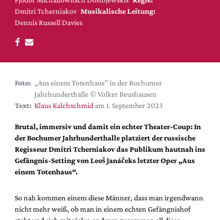
DdB-map
Dmitri Tcherniakov
Musikalische Leitung:
Kalender
Dennis Russell Davies
Premierensuche
Festival-Planer
Hefte
Foto:
„Aus einem Totenhaus” in der Bochumer
Alle Hefte
Jahrhunderthalle © Volker Beushausen
Leseproben
Text:
Klaus Kalchschmid
am 1. September 2023
Podcast
Brutal, immersiv und damit ein echter Theater-Coup: In
Service
der Bochumer Jahrhunderthalle platziert der russische
Regisseur Dmitri Tcherniakov das Publikum hautnah ins
Shop / Abo
Gefängnis-Setting von Leoš Janáčeks letzter Oper „Aus
Newsletter
einem
Totenhaus
“.
Redaktion
Autor:innen
So nah kommen einem diese Männer, dass man irgendwann
nicht mehr weiß, ob man in einem echten Gefängnishof
Partner