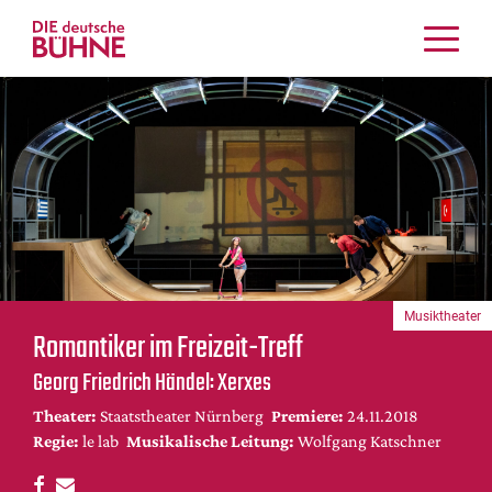
Kritiken
Schauspiel
Musiktheater
Tanz
Crossover
Bühnenwelt
Festivals & Veranstaltungen
Musiktheater
Menschen & Theater
Romantiker im Freizeit-Treff
Themen
Georg Friedrich Händel: Xerxes
Internationales
Theater:
Staatstheater Nürnberg
Premiere:
24.11.2018
Nachrufe
Regie:
le lab
Musikalische Leitung:
Wolfgang Katschner
Medientipps