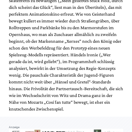
Skatebretts zu bewältigen („Mein geliebtes Stück Holz, durch
dich scheint das Glück“, liest man in den Übertiteln), das mit
perfektem Animationskino erfreut. Wie von Geisterhand
bewegt kullert es immer wieder durch Straßengräben, über
Rolltreppen und Parkbänke bis zu den Marmorstufen im
Opernhaus, wo man als Zuschauer allmählich zu zweifeln
beginnt, ob der Markenname „Xerxes“ noch den König oder
schon den Werbefeldzug für den Prototyp eines neuen
Spielzeug-Modells repräsentiert. Händels Ironie („Wer
gerade da ist, wird geliebt“), im Programmheft schlüssig
analysiert, bewirkt in der Umsetzung des Regie-Konzepts
wenig. Die pauschale Charakteristik der Jugend-Figuren
kommt nicht weit über „Hänsel und Gretel“-Standards
hinaus. Die Frivolität der Partnertausch-Bereitschaft, die sich
wie im Wechselschritt von Witz und Drama ganz in der
Nähe von Mozarts „Cosí fan tutte“ bewegt, ist eher ein
knutschendes Zwischenspiel.
Anzeige