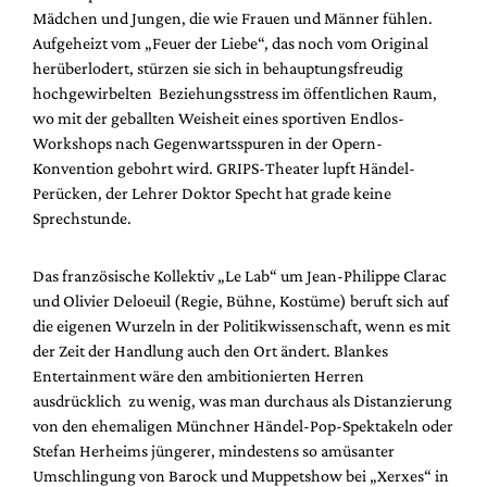
Mediadaten
Mädchen und Jungen, die wie Frauen und Männer fühlen.
Aufgeheizt vom „Feuer der Liebe“, das noch vom Original
Suche
herüberlodert, stürzen sie sich in behauptungsfreudig
hochgewirbelten Beziehungsstress im öffentlichen Raum,
wo mit der geballten Weisheit eines sportiven Endlos-
Workshops nach Gegenwartsspuren in der Opern-
Konvention gebohrt wird. GRIPS-Theater lupft Händel-
Perücken, der Lehrer Doktor Specht hat grade keine
Sprechstunde.
Das französische Kollektiv „Le Lab“ um Jean-Philippe Clarac
und Olivier Deloeuil (Regie, Bühne, Kostüme) beruft sich auf
die eigenen Wurzeln in der Politikwissenschaft, wenn es mit
der Zeit der Handlung auch den Ort ändert. Blankes
Entertainment wäre den ambitionierten Herren
ausdrücklich zu wenig, was man durchaus als Distanzierung
von den ehemaligen Münchner Händel-Pop-Spektakeln oder
Stefan Herheims jüngerer, mindestens so amüsanter
Umschlingung von Barock und Muppetshow bei „Xerxes“ in