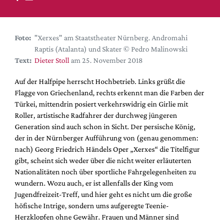
DdB-map
Kalender
Premierensuche
Foto:
"Xerxes" am Staatstheater Nürnberg. Andromahi
Raptis (Atalanta) und Skater © Pedro Malinowski
Festival-Planer
Text:
Dieter Stoll
am 25. November 2018
Hefte
Auf der Halfpipe herrscht Hochbetrieb. Links grüßt die
Alle Hefte
Flagge von Griechenland, rechts erkennt man die Farben der
Leseproben
Türkei, mittendrin posiert verkehrswidrig ein Girlie mit
Roller, artistische Radfahrer der durchweg jüngeren
Podcast
Generation sind auch schon in Sicht. Der persische König,
Service
der in der Nürnberger Aufführung von (genau genommen:
nach) Georg Friedrich Händels Oper „Xerxes“ die Titelfigur
Shop / Abo
gibt, scheint sich weder über die nicht weiter erläuterten
Newsletter
Nationalitäten noch über sportliche Fahrgelegenheiten zu
Redaktion
wundern. Wozu auch, er ist allenfalls der King vom
Jugendfreizeit-Treff, und hier geht es nicht um die große
Autor:innen
höfische Intrige, sondern ums aufgeregte Teenie-
Partner
Herzklopfen ohne Gewähr. Frauen und Männer sind