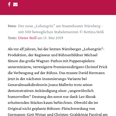
DdB-map
Kalender
Premierensuche
Foto:
Der neue „Lohengrin” am Staatstheater Nürnberg -
Festival-Planer
mit 300 beweglichen Stabelementen © Bettina Stöß
Hefte
Text:
Dieter Stoll
am 13. Mai 2019
Alle Hefte
Als vor elf Jahren, bei der letzten Nürnberger „Lohengrin“-
Leseproben
Produktion, der Regisseur und Bühnenbildner Michael
Simon das große Wagner-Pathos mit Puppenspielern
Podcast
unterminierte, verweigerte Premierendirigent Christof Prick
Service
die Verbeugung auf der Bühne. Das musste David Hermann
jetzt in der nächsten Inszenierungs-Variante bei
Shop / Abo
Generalmusikdirektorin Joana Mallwitz trotz seiner
Newsletter
demonstrativen Ankündigung einer „ungewöhnlich
Redaktion
humorvollen“ Deutung des sonst nur dank Leo Slezak
erheiternden Stückes kaum befürchten. Obwohl die im
Autor:innen
Original nicht geplante Bühnen-Fleischwerdung von
Partner
Germanen-Gott Wotan und Christen-Gralskönig Parzival am