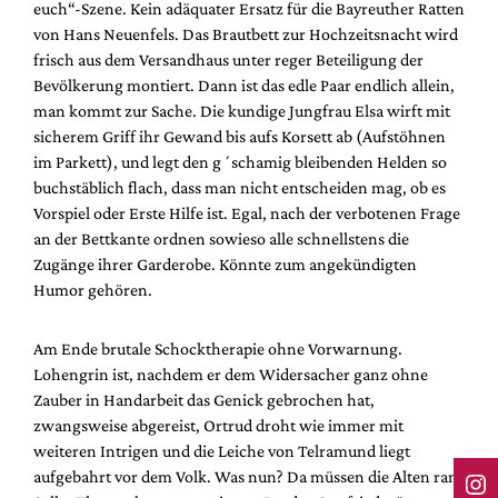
euch“-Szene. Kein adäquater Ersatz für die Bayreuther Ratten
von Hans Neuenfels. Das Brautbett zur Hochzeitsnacht wird
frisch aus dem Versandhaus unter reger Beteiligung der
Bevölkerung montiert. Dann ist das edle Paar endlich allein,
man kommt zur Sache. Die kundige Jungfrau Elsa wirft mit
sicherem Griff ihr Gewand bis aufs Korsett ab (Aufstöhnen
im Parkett), und legt den g´schamig bleibenden Helden so
buchstäblich flach, dass man nicht entscheiden mag, ob es
Vorspiel oder Erste Hilfe ist. Egal, nach der verbotenen Frage
an der Bettkante ordnen sowieso alle schnellstens die
Zugänge ihrer Garderobe. Könnte zum angekündigten
Humor gehören.
Am Ende brutale Schocktherapie ohne Vorwarnung.
Lohengrin ist, nachdem er dem Widersacher ganz ohne
Zauber in Handarbeit das Genick gebrochen hat,
zwangsweise abgereist, Ortrud droht wie immer mit
weiteren Intrigen und die Leiche von Telramund liegt
aufgebahrt vor dem Volk. Was nun? Da müssen die Alten ran.