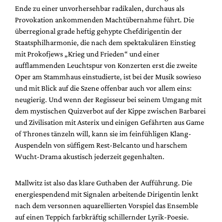
Mediadaten
Ende zu einer unvorhersehbar radikalen, durchaus als
Provokation ankommenden Machtübernahme führt. Die
Suche
überregional grade heftig gehypte Chefdirigentin der
Staatsphilharmonie, die nach dem spektakulären Einstieg
mit Prokofjews „Krieg und Frieden“ und einer
aufflammenden Leuchtspur von Konzerten erst die zweite
Oper am Stammhaus einstudierte, ist bei der Musik sowieso
und mit Blick auf die Szene offenbar auch vor allem eins:
neugierig. Und wenn der Regisseur bei seinem Umgang mit
dem mystischen Quizverbot auf der Kippe zwischen Barbarei
und Zivilisation mit Asterix und einigen Gefährten aus Game
of Thrones tänzeln will, kann sie im feinfühligen Klang-
Auspendeln von süffigem Rest-Belcanto und harschem
Wucht-Drama akustisch jederzeit gegenhalten.
Mallwitz ist also das klare Guthaben der Aufführung. Die
energiespendend mit Signalen arbeitende Dirigentin lenkt
nach dem versonnen aquarellierten Vorspiel das Ensemble
auf einen Teppich farbkräftig schillernder Lyrik-Poesie.