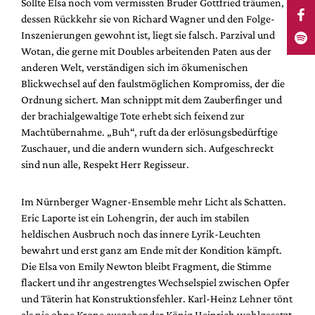
Sollte Elsa noch vom vermissten Bruder Gottfried träumen,
dessen Rückkehr sie von Richard Wagner und den Folge-
Inszenierungen gewohnt ist, liegt sie falsch. Parzival und
Wotan, die gerne mit Doubles arbeitenden Paten aus der
anderen Welt, verständigen sich im ökumenischen
Blickwechsel auf den faulstmöglichen Kompromiss, der die
Ordnung sichert. Man schnippt mit dem Zauberfinger und
der brachialgewaltige Tote erhebt sich feixend zur
Machtübernahme. „Buh“, ruft da der erlösungsbedürftige
Zuschauer, und die andern wundern sich. Aufgeschreckt
sind nun alle, Respekt Herr Regisseur.
Im Nürnberger Wagner-Ensemble mehr Licht als Schatten.
Eric Laporte ist ein Lohengrin, der auch im stabilen
heldischen Ausbruch noch das innere Lyrik-Leuchten
bewahrt und erst ganz am Ende mit der Kondition kämpft.
Die Elsa von Emily Newton bleibt Fragment, die Stimme
flackert und ihr angestrengtes Wechselspiel zwischen Opfer
und Täterin hat Konstruktionsfehler. Karl-Heinz Lehner tönt
als nie ohne Krone ausgehender König Heinrich wohlgesetzt