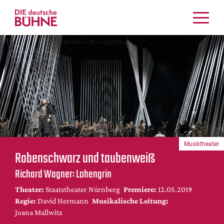
Kritiken
Schauspiel
Musiktheater
Tanz
Crossover
Bühnenwelt
Festivals & Veranstaltungen
Musiktheater
Menschen & Theater
Rabenschwarz und taubenweiß
Themen
Richard Wagner: Lohengrin
Internationales
Theater:
Staatstheater Nürnberg
Premiere:
12.05.2019
Nachrufe
Regie:
David Hermann
Musikalische Leitung:
Medientipps
Joana Mallwitz