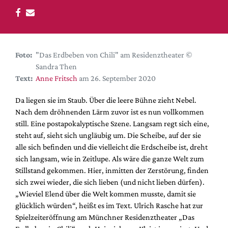
DdB-map
Kalender
Premierensuche
Festival-Planer
Foto:
"Das Erdbeben von Chili" am Residenztheater ©
Sandra Then
Hefte
Text:
Anne Fritsch
am 26. September 2020
Alle Hefte
Da liegen sie im Staub. Über die leere Bühne zieht Nebel.
Leseproben
Nach dem dröhnenden Lärm zuvor ist es nun vollkommen
Podcast
still. Eine postapokalyptische Szene. Langsam regt sich eine,
steht auf, sieht sich ungläubig um. Die Scheibe, auf der sie
Service
alle sich befinden und die vielleicht die Erdscheibe ist, dreht
sich langsam, wie in Zeitlupe. Als wäre die ganze Welt zum
Shop / Abo
Stillstand gekommen. Hier, inmitten der Zerstörung, finden
Newsletter
sich zwei wieder, die sich lieben (und nicht lieben dürfen).
Redaktion
„Wieviel Elend über die Welt kommen musste, damit sie
Autor:innen
glücklich würden“, heißt es im Text. Ulrich Rasche hat zur
Spielzeiteröffnung am Münchner Residenztheater „Das
Partner