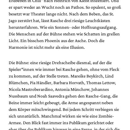
Erdbeben in Chili“ nach Heinrich von Kleist inszeniert. Und
Mediadaten
er spart weder an Wucht noch an Pathos. So opulent, so groß
Suche
besetzt war Theater lange nicht. Nach dem Beben, das St.
Jago zerstört hat, lässt Rasche drei riesige Leuchtkästen
herunterfahren. Wie ein Sonnen- oder Hoffnungsaufgang.
Die Menschen auf der Bühne stehen wie Schatten im grellen
Licht. Ein bisschen Phoenix aus der Asche. Doch die
Harmonie ist nicht mehr als eine Illusion.
Die Bühne: eine riesige Drehscheibe diesmal, auf der die
Spieler*innen wie immer bei Rasche gehen, ohne vom Fleck
zu kommen, auf der Stelle treten. Mareike Beykirch, Lind
Blümchen, Pia Händler, Barbara Horvath, Thomas Lettow,
Nicola Mastroberardino, Antonia Münchow, Johannes
Nussbaum und Noah Saavedra gehen den Rasche-Gang, die
Beine immer leicht gebeugt, die Arme angespannt neben
dem Körper mitschwingend. Bei jedem Schritt verbiegen sie
sich unnatürlich. Manchmal wirken sie wie eine Zombie-
Armee. Den Blick fast immer ins Publikum gerichtet oder
eher über das Publikum hinweg in eine Ferne, in der sich die