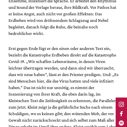
Ensemble, inszeniert die Sprache. Er arbeitet den Rhythmus
und Sound der Vorlage heraus, ihre Bildkraft. Vor Pathos hat
er keine Angst, auch nicht vor großen Effekten: Das
Erdbeben wird von dröhnendem Schlagzeug und Nebel
begleitet, danach folgt die Ruhe, die beinahe noch
bedrohlicher wirkt.
Erst gegen Ende fügt er den einen oder anderen Text ein,
bezieht die Katastrophe Erdbeben direkt auf die Katastrophe
Covid-19. „Wir schaffen Lebensräume, in denen Viren
leichter übertragen werden, und dann sind wir überrascht,
dass wir neue haben“, lässt er den Priester predigen. Und: „Es
sind Menschen hier, die das Virus hatten und viele infiziert
haben.“ Das ist nicht nur unnötig, es nimmt der
Inszenierung von ihrer Kraft, die eben darin lag, im
Kleistschen Text die Zeitlosigkeit zu erkennen, die Parallelen
zum Jetzt. Kleist zeigt ja die gefährliche Suche nach einem
Schuldigen, wo es keinen gibt; den wütenden Mob, der vor
Gewalt nicht zurückschreckt und sich selbst zum Maß aller
Dinge erhebt im Urteil über andere. Kleist erzählt vom Leben