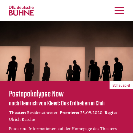
Kritiken
Schauspiel
Musiktheater
Tanz
Crossover
Bühnenwelt
Festivals & Veranstaltungen
Schauspiel
Menschen & Theater
Postapokalypse Now
Themen
nach Heinrich von Kleist: Das Erdbeben in Chili
Internationales
Theater:
Residenztheater
Premiere:
25.09.2020
Regie:
Nachrufe
Ulrich Rasche
Medientipps
Fotos und Informationen auf der Homepage des Theaters