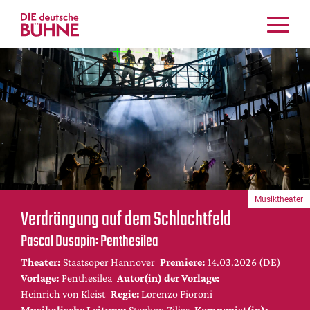
Kritiken
Schauspiel
Musiktheater
Tanz
Crossover
Bühnenwelt
Festivals & Veranstaltungen
Musiktheater
Menschen & Theater
Verdrängung auf dem Schlachtfeld
Themen
Pascal Dusapin: Penthesilea
Internationales
Theater:
Staatsoper Hannover
Premiere:
14.03.2026 (DE)
Nachrufe
Vorlage:
Penthesilea
Autor(in) der Vorlage:
Medientipps
Heinrich von Kleist
Regie:
Lorenzo Fioroni
Musikalische Leitung:
Stephan Zilias
Komponist(in):