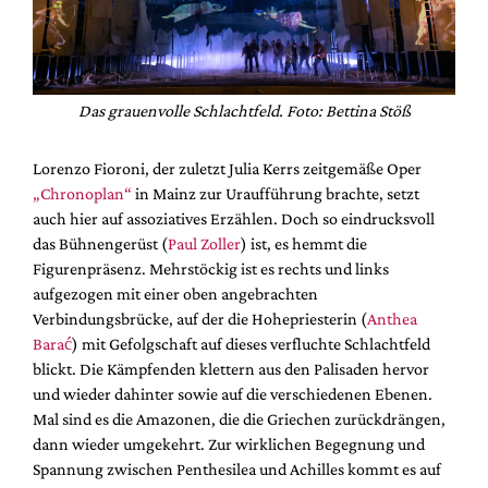
Das grauenvolle Schlachtfeld. Foto: Bettina Stöß
Lorenzo Fioroni, der zuletzt Julia Kerrs zeitgemäße Oper
„Chronoplan“
in Mainz zur Uraufführung brachte, setzt
auch hier auf assoziatives Erzählen. Doch so eindrucksvoll
das Bühnengerüst (
Paul Zoller
) ist, es hemmt die
Figurenpräsenz. Mehrstöckig ist es rechts und links
aufgezogen mit einer oben angebrachten
Verbindungsbrücke, auf der die Hohepriesterin (
Anthea
Barać
) mit Gefolgschaft auf dieses verfluchte Schlachtfeld
blickt. Die Kämpfenden klettern aus den Palisaden hervor
und wieder dahinter sowie auf die verschiedenen Ebenen.
Mal sind es die Amazonen, die die Griechen zurückdrängen,
dann wieder umgekehrt. Zur wirklichen Begegnung und
Spannung zwischen Penthesilea und Achilles kommt es auf