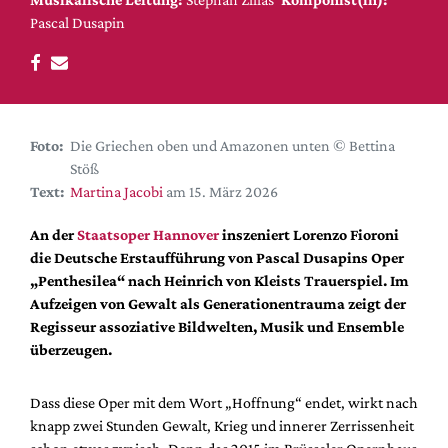
DdB-map
Pascal Dusapin
Kalender
Premierensuche
Festival-Planer
Hefte
Foto:
Die Griechen oben und Amazonen unten © Bettina
Stöß
Alle Hefte
Text:
Martina Jacobi
am 15. März 2026
Leseproben
An der
Staatsoper Hannover
inszeniert Lorenzo Fioroni
Podcast
die Deutsche Erstaufführung von Pascal Dusapins Oper
Service
„Penthesilea“ nach Heinrich von Kleists Trauerspiel. Im
Aufzeigen von Gewalt als Generationentrauma zeigt der
Shop / Abo
Regisseur assoziative Bildwelten, Musik und Ensemble
Newsletter
überzeugen.
Redaktion
Autor:innen
Dass diese Oper mit dem Wort „Hoffnung“ endet, wirkt nach
knapp zwei Stunden Gewalt, Krieg und innerer Zerrissenheit
Partner