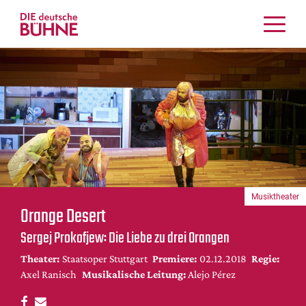
Kritiken
Schauspiel
Musiktheater
Tanz
Crossover
Bühnenwelt
Festivals & Veranstaltungen
Musiktheater
Menschen & Theater
Orange Desert
Themen
Sergej Prokofjew: Die Liebe zu drei Orangen
Internationales
Theater:
Staatsoper Stuttgart
Premiere:
02.12.2018
Regie:
Nachrufe
Axel Ranisch
Musikalische Leitung:
Alejo Pérez
Medientipps