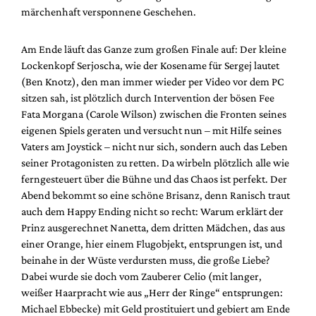
Mediadaten
märchenhaft versponnene Geschehen.
Suche
Am Ende läuft das Ganze zum großen Finale auf: Der kleine
Lockenkopf Serjoscha, wie der Kosename für Sergej lautet
(Ben Knotz), den man immer wieder per Video vor dem PC
sitzen sah, ist plötzlich durch Intervention der bösen Fee
Fata Morgana (Carole Wilson) zwischen die Fronten seines
eigenen Spiels geraten und versucht nun – mit Hilfe seines
Vaters am Joystick – nicht nur sich, sondern auch das Leben
seiner Protagonisten zu retten. Da wirbeln plötzlich alle wie
ferngesteuert über die Bühne und das Chaos ist perfekt. Der
Abend bekommt so eine schöne Brisanz, denn Ranisch traut
auch dem Happy Ending nicht so recht: Warum erklärt der
Prinz ausgerechnet Nanetta, dem dritten Mädchen, das aus
einer Orange, hier einem Flugobjekt, entsprungen ist, und
beinahe in der Wüste verdursten muss, die große Liebe?
Dabei wurde sie doch vom Zauberer Celio (mit langer,
weißer Haarpracht wie aus „Herr der Ringe“ entsprungen:
Michael Ebbecke) mit Geld prostituiert und gebiert am Ende