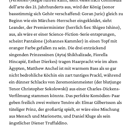
dell’arte des 21. Jahrhunderts aus, wird der König (sonor
bassstimmig sich Gehör verschaffend: Goran Juric) gleich zu
Beginn wie ein Märchen-Herrscher eingekleidet, sieht
Leander, der Premierminister (herrlich fies: Shigeo Ishino),
aus, als wäre er einer Science-Fiction-Serie entsprungen,
scheint Pantalone (Johannes Kammler) in einen Topf mit
oranger Farbe gefallen zu sein. Die drei entzückend
singenden Prinzessinen (Aytaj Shikhalizade, Fiorella
Hincapié, Esther Dierkes) tragen Haarpracht wie im alten
Ägypten, Matthew Anchel ist mit warmem Bass als so gar
nicht bedrohliche Köchin ein zart tuntiges Prackl, während
ein dünner Schlacks von Zeremonienmeister (der blutjunge
Tenor Christopher Sokolowski) aus einer Charles-Dickens-
Verfilmung stammen könnte. Das perfekte Komödien-Paar
geben freilich zwei weitere Tenöre ab: Elmar Gilbertsson als
tüteliger Prinz, der großartig spielt, er wäre eine Mischung
aus Mensch und Marionette, und Daniel Kluge als sein
ängstlicher Diener Truffaldino.