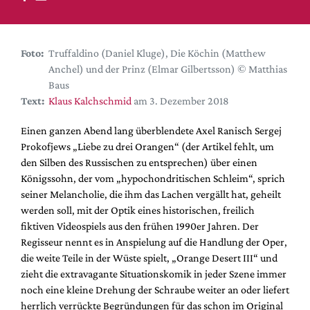
DdB-map
Kalender
Premierensuche
Foto:
Truffaldino (Daniel Kluge), Die Köchin (Matthew
Anchel) und der Prinz (Elmar Gilbertsson) © Matthias
Festival-Planer
Baus
Hefte
Text:
Klaus Kalchschmid
am 3. Dezember 2018
Alle Hefte
Einen ganzen Abend lang überblendete Axel Ranisch Sergej
Leseproben
Prokofjews „Liebe zu drei Orangen“ (der Artikel fehlt, um
den Silben des Russischen zu entsprechen) über einen
Podcast
Königssohn, der vom „hypochondritischen Schleim“, sprich
Service
seiner Melancholie, die ihm das Lachen vergällt hat, geheilt
werden soll, mit der Optik eines historischen, freilich
Shop / Abo
fiktiven Videospiels aus den frühen 1990er Jahren. Der
Newsletter
Regisseur nennt es in Anspielung auf die Handlung der Oper,
Redaktion
die weite Teile in der Wüste spielt, „Orange Desert III“ und
zieht die extravagante Situationskomik in jeder Szene immer
Autor:innen
noch eine kleine Drehung der Schraube weiter an oder liefert
Partner
herrlich verrückte Begründungen für das schon im Original